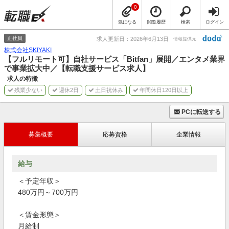
0
気になる
閲覧履歴
検索
ログイン
正社員
求人更新日：2026年6月13日
情報提供元
株式会社SKIYAKI
【フルリモート可】自社サービス「Bitfan」展開／エンタメ業界
で事業拡大中／【転職支援サービス求人】
求人の特徴
残業少ない
週休2日
土日祝休み
年間休日120日以上
PCに転送する
募集概要
応募資格
企業情報
給与
＜予定年収＞
480万円～700万円
＜賃金形態＞
月給制