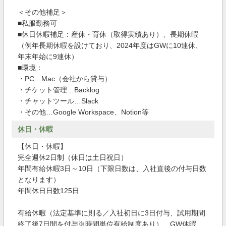
＜その他補足＞
■私服勤務可
■休日休暇補足：産休・育休（取得実績あり）、長期休暇
（例年長期休暇を設けており、2024年度はGWに10連休、
年末年始に9連休）
■環境：
・PC…Mac（会社から貸与）
・チケット管理…Backlog
・チャットツール…Slack
・その他…Google Workspace、Notion等
休日・休暇
【休日・休暇】
完全週休2日制（休日は土日祝日）
年間有給休暇3日～10日（下限日数は、入社直後の付与日数
となります）
年間休日日数125日
有給休暇（法定基準に則る／入社初日に3日付与、試用期間
終了後7日間を付与※時間単位有給制度あり）、GW休暇、