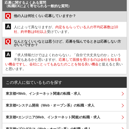
応募に関するよくある質問
（転職EXによく寄せられる一般的な質問）
Q
他の人は何社くらい応募していますか？
A
人によって異なりますが、
内定をもらっている人の平均応募数は10
社、約半数は6社以上
受けています。
Q
なんとなくいいなとは思うけど、応募を悩んでるときは応募しない方
がいいですか？
A
「求人情報だけではよくわからない」「自分で大丈夫なのか」という
不安もあるかと思いますが、
応募して面接を受けるのは会社を知る良
い機会ですし、会社にとってもあなたのことを知る良い機会
と捉えると良い
と思います。
この求人に似ているものを探す
東京都×Web、インターネット関連の転職・求人
東京都×システム開発（Web・オープン系）の転職・求人
東京都×エンジニア(Web、インターネット関連)の転職・求人
東京都×プログラマ（Web・オープン系）の転職・求人