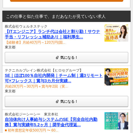
この仕事と似た仕事で、まだあなたが見ていない求人
株式会社ウェルネステック
【ITエンジニア】ランチ代は会社と割り勘！サウナ
手当・リフレッシュ補助あり｜福利厚生...
【経験者】月給40万円～120万円(固...
東京都
気になる！
テクニカルブレイン株式会社【ヒロセグループ】
SE｜ほぼ100％自社内開発｜チーム制｜週3リモート
可×フレックス｜賞与3カ月分実績...
月給28万円～30万円＋賞与年2回（実...
東京都
気になる！
株式会社ジーシーシー 東京本社
自治体向け人事給与システムのSE【完全自社内勤
務】賞与実績年5.2ヶ月｜奨学金代理返...
■ 初年度想定年収500万円 〜 60...