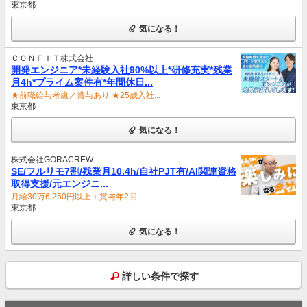
東京都
気になる！
ＣＯＮＦＩＴ株式会社
開発エンジニア*未経験入社90%以上*研修充実*残業
月4h*プライム案件有*年間休日...
★前職給与考慮／賞与あり ★25歳入社...
東京都
気になる！
株式会社GORACREW
SE/フルリモ7割/残業月10.4h/自社PJT有/AI関連資格
取得支援/元エンジニ...
月給30万6,250円以上＋賞与年2回...
東京都
気になる！
詳しい条件で探す