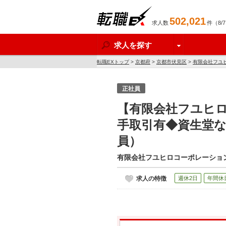
502,021
求人数
件（8/
転職EX
求人を探す
転職EXトップ
>
京都府
>
京都市伏見区
>
有限会社フユ
正社員
【有限会社フユヒロ
手取引有◆資生堂な
員）
有限会社フユヒロコーポレーショ
求人の特徴
週休2日
年間休