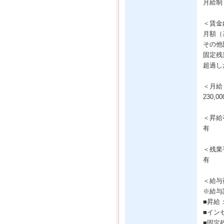
月給制
＜賃金
月額（基
その他固
固定残
超過し
＜月給
230,
＜昇給
有
＜残業
有
＜給与
※給与
■昇給
■イン
■固定