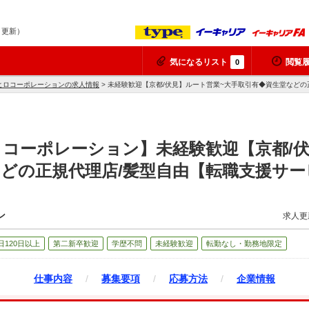
7 更新）
気になるリスト
閲覧
0
ヒロコーポレーションの求人情報
> 未経験歓迎【京都/伏見】ルート営業~大手取引有◆資生堂など
コーポレーション】未経験歓迎【京都/伏
どの正規代理店/髪型自由【転職支援サー
ン
求人更
日120日以上
第二新卒歓迎
学歴不問
未経験歓迎
転勤なし・勤務地限定
仕事内容
/
募集要項
/
応募方法
/
企業情報