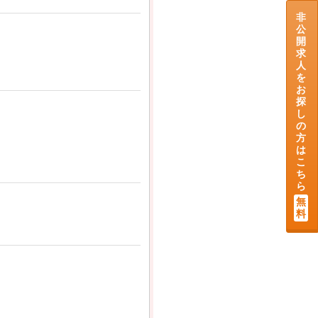
非
公
開
求
人
を
お
探
し
の
方
は
こ
ち
ら
無
料