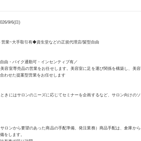
6/9/6(日)
ト営業~大手取引有◆資生堂などの正規代理店/髪型自由
自由・バイク通勤可・インセンティブ有／
、美容室専売品の営業をお任せします。美容室に足を運び関係を構築し、美容
合わせた提案型営業をお任せします
、ときにはサロンのニーズに応じてセミナーを企画するなど、サロン向けのソ
（サロンから要望のあった商品の手配準備、発注業務）商品手配は、倉庫から
備をします。