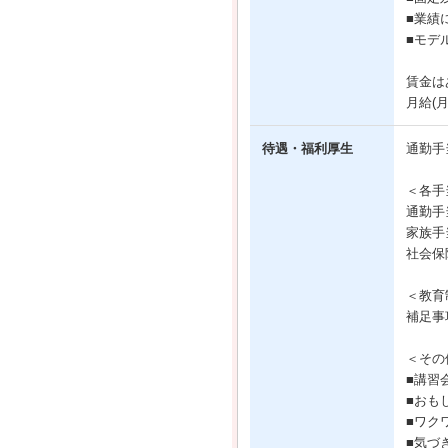
■業績
■モデ
賃金は
月給(
待遇・福利厚生
通勤手
＜各手
通勤手
家族手
社会保
＜教育
補足事
＜その
■講習
■おも
■ワク
■気づ