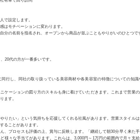
社有車で回り訪問
人で設定します。
感はモチベーションに変わります。
自分の名前を指名され、オープンから商品が並ぶこともやりがいのひとつで
り、20代の方が一番多いです。
員に同行し、同社の取り扱っている美容商材や各美容室の特徴についての知識
ュニケーションの図り方のスキルも身に着けていただきます。これまで営業の
ります。
をやりたい」という気持ちを応援してくれる社風があります。営業スタイルは
することがあります。
ん、プロセスも評価の上、賞与に反映します。「継続して朝30分早く来た
ど様々な手当てがあります。これらは、3,000円～1万円の範囲内で月々支