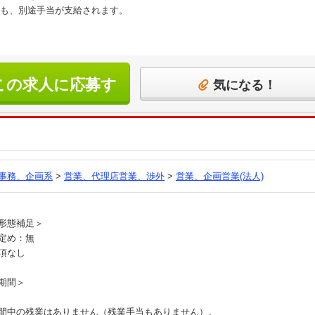
も、別途手当が支給されます。
この求人に応募す
気になる！
る
事務、企画系
>
営業、代理店営業、渉外
>
営業、企画営業(法人)
員
形態補足＞
定め：無
項なし
期間＞
間中の残業はありません（残業手当もありません）。