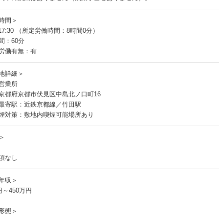
時間＞
～17:30 （所定労働時間：8時間0分）
間：60分
労働有無：有
地詳細＞
営業所
京都府京都市伏見区中島北ノ口町16
最寄駅：近鉄京都線／竹田駅
煙対策：敷地内喫煙可能場所あり
＞
項なし
年収＞
円～450万円
形態＞