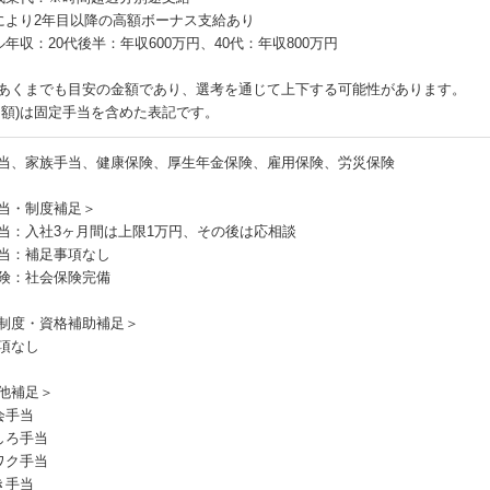
により2年目以降の高額ボーナス支給あり
ル年収：20代後半：年収600万円、40代：年収800万円
あくまでも目安の金額であり、選考を通じて上下する可能性があります。
月額)は固定手当を含めた表記です。
当、家族手当、健康保険、厚生年金保険、雇用保険、労災保険
当・制度補足＞
当：入社3ヶ月間は上限1万円、その後は応相談
当：補足事項なし
険：社会保険完備
制度・資格補助補足＞
項なし
他補足＞
会手当
しろ手当
ワク手当
き手当