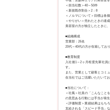
午後：京阪神エリアの美容室を
＜担当社数＞40～50件
＜新規既存割合＞2：8
＜ノルマについて＞目標は各個
＜やりがい＞売れたときの達成
美容室の方が独立したときに、
■組織構成
営業部：26名
20代～40代の方が在籍してお
■教育制度
入社後1～2ヶ月程度先輩社
す。
また、営業として顧客とコミ
在当社ではご活躍いただいてお
■当社について：
＜社風＞社員の「こんなこと
の意思ある行動には手当が発生
＜評価制度＞業績結果はもちろ
支給される「スピード手当」な