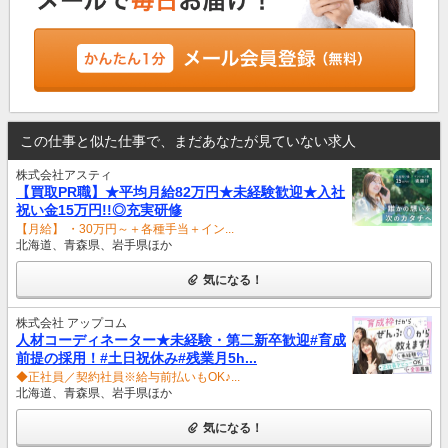
この仕事と似た仕事で、まだあなたが見ていない求人
株式会社アスティ
【買取PR職】★平均月給82万円★未経験歓迎★入社
祝い金15万円!!◎充実研修
【月給】 ・30万円～＋各種手当＋イン...
北海道、青森県、岩手県ほか
気になる！
株式会社 アップコム
人材コーディネーター★未経験・第二新卒歓迎#育成
前提の採用！#土日祝休み#残業月5h...
◆正社員／契約社員※給与前払いもOK♪...
北海道、青森県、岩手県ほか
気になる！