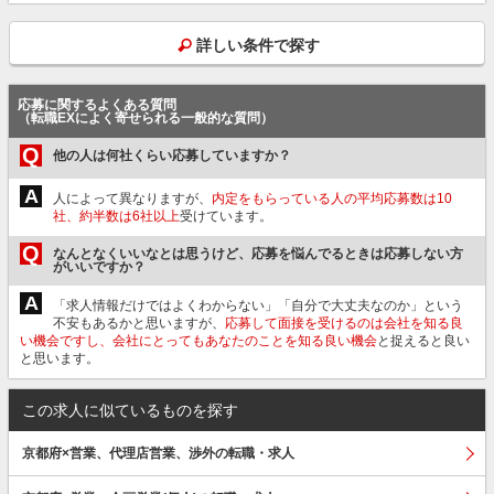
詳しい条件で探す
応募に関するよくある質問
（転職EXによく寄せられる一般的な質問）
Q
他の人は何社くらい応募していますか？
A
人によって異なりますが、
内定をもらっている人の平均応募数は10
社、約半数は6社以上
受けています。
Q
なんとなくいいなとは思うけど、応募を悩んでるときは応募しない方
がいいですか？
A
「求人情報だけではよくわからない」「自分で大丈夫なのか」という
不安もあるかと思いますが、
応募して面接を受けるのは会社を知る良
い機会ですし、会社にとってもあなたのことを知る良い機会
と捉えると良い
と思います。
この求人に似ているものを探す
京都府×営業、代理店営業、渉外の転職・求人