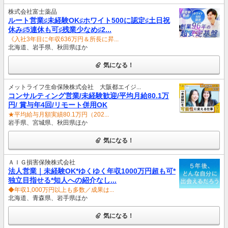
株式会社富士薬品
ルート営業♯未経験OK♯ホワイト500に認定♯土日祝
休み♯5連休も可♯残業少なめ♯2...
《入社3年目に年収636万円＆所長に昇...
北海道、岩手県、秋田県ほか
気になる！
メットライフ生命保険株式会社 大阪都エイジ...
コンサルティング営業/未経験歓迎/平均月給80.1万
円/ 賞与年4回/リモート併用OK
★平均給与月額実績80.1万円（202...
岩手県、宮城県、秋田県ほか
気になる！
ＡＩＧ損害保険株式会社
法人営業｜未経験OK*ゆくゆく年収1000万円超も可*
独立目指せる*知人への紹介なし...
◆年収1,000万円以上も多数／成果は...
北海道、青森県、岩手県ほか
気になる！