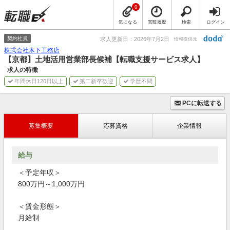
0
気になる
閲覧履歴
検索
ログイン
契約社員
求人更新日：2026年7月2日
情報提供元
株式会社木下工務店
【京都】土地活用営業部長候補【転職支援サービス求人】
求人の特徴
年間休日120日以上
第二新卒歓迎
学歴不問
PCに転送する
募集概要
応募資格
企業情報
給与
＜予定年収＞
800万円～1,000万円
＜賃金形態＞
月給制