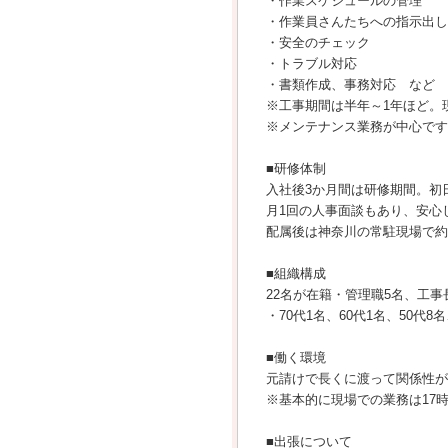
・作業スケジュールの管理
・作業員さんたちへの指示出し
・安全のチェック
・トラブル対応
・書類作成、事務対応 など
※工事期間は半年～1年ほど。
※メンテナンス業務が中心です
■研修体制
入社後3か月間は研修期間。初
月1回の人事面談もあり、安心
配属後は神奈川の常駐現場で約
■組織構成
22名が在籍・管理職5名、工事
・70代1名、60代1名、50代8名
■働く環境
元請けで長くに渡って関係性が
※基本的に現場での業務は17
■出張について