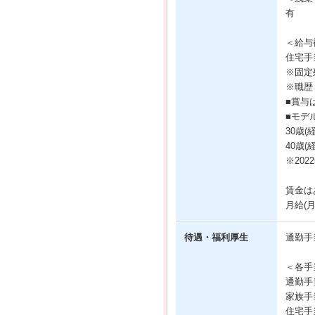
有
＜給与
住宅手当
※固定
※職歴
■賞与
■モデ
30歳(
40歳(
※20
賃金は
月給(
待遇・福利厚生
通勤手
＜各手
通勤手
家族手
住宅手