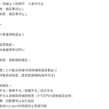
：35歳まで利用可 ※条件付き
険：補足事項なし
制度：補足事項なし
＞
の再雇用制度あり
取得実績＞
休後復帰率100%）
制度・資格補助補足＞
層ごとの集合研修/外部研修制度多数あり
得報奨金制度、講習受講補助(条件付き)
他補足＞
手当／業務手当／役職手当／休日手当
手当＆資格取得補助制度（3~5万円の資格報奨金有）
費、試験費等は会社負担
取得のための外部講習を受講可能