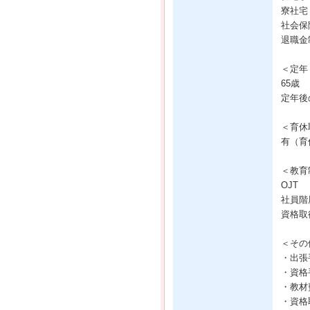
寮社宅
社会保
退職金
＜定年
65歳
定年後
＜育休
有（育
＜教育
OJT
社員階
資格取
＜その
・出張
・資格
・教材
・資格