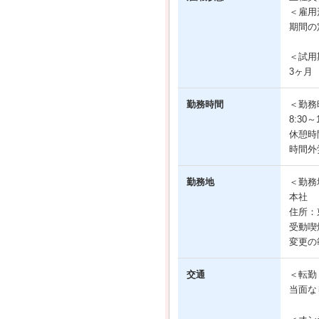
＜雇用
期間の
＜試用
3ヶ月
勤務時間
＜勤務
8:30
休憩時
時間外
勤務地
＜勤務
本社
住所：東
受動喫
変更の
交通
＜転勤
当面な