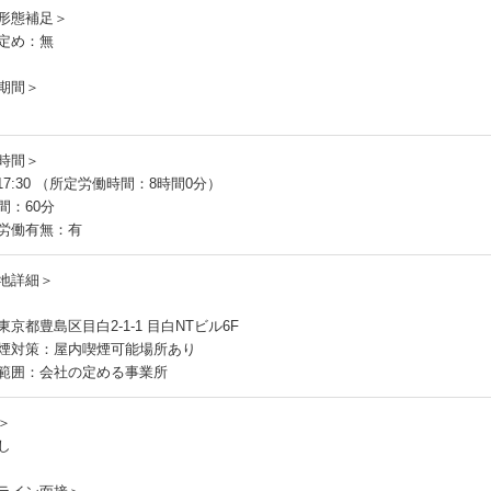
形態補足＞
定め：無
期間＞
時間＞
～17:30 （所定労働時間：8時間0分）
間：60分
労働有無：有
地詳細＞
京都豊島区目白2-1-1 目白NTビル6F
煙対策：屋内喫煙可能場所あり
範囲：会社の定める事業所
＞
し