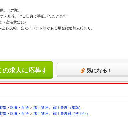
県、九州地方
ホテル等）はご自身で手配いただきます
支給（宿泊費含む）
を全額支給。会社イベント等がある場合は追加支給あり。
この求人に応募す
気になる！
る
製造・設備・配送
>
施工管理
>
施工管理（建築）
製造・設備・配送
>
施工管理
>
施工管理職（その他）
員