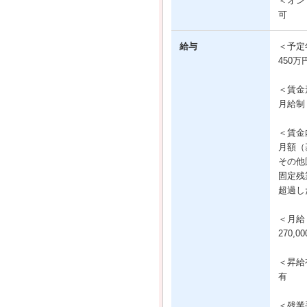
＜オン
可
給与
＜予定
450万
＜賃金
月給制
＜賃金
月額（基
その他固
固定残業
超過し
＜月給
270,
＜昇給
有
＜残業