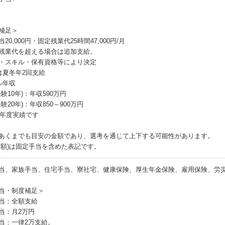
補足＞
20,000円・固定残業代25時間47,000円/月
残業代を超える場合は追加支給。
・スキル・保有資格等により決定
は夏冬年2回支給
ル年収
経験10年)：年収590万円
経験20年)：年収850～900万円
22年度実績です
あくまでも目安の金額であり、選考を通じて上下する可能性があります。
月額)は固定手当を含めた表記です。
当、家族手当、住宅手当、寮社宅、健康保険、厚生年金保険、雇用保険、労
当・制度補足＞
当：全額支給
当：月2万円
当：一律2万支給。