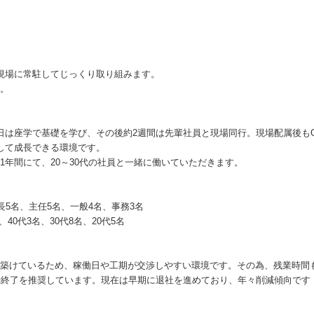
現場に常駐してじっくり取り組みます。
。
日は座学で基礎を学び、その後約2週間は先輩社員と現場同行。現場配属後もO
して成長できる環境です。
1年間にて、20～30代の社員と一緒に働いていただきます。
長5名、主任5名、一般4名、事務3名
、40代3名、30代8名、20代5名
築けているため、稼働日や工期が交渉しやすい環境です。その為、残業時間
時終了を推奨しています。現在は早期に退社を進めており、年々削減傾向です