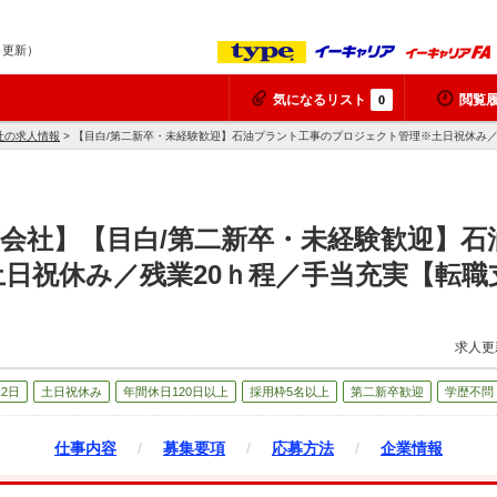
9 更新）
気になるリスト
閲覧
0
社の求人情報
> 【目白/第二新卒・未経験歓迎】石油プラント工事のプロジェクト管理※土日祝休み
会社】【目白/第二新卒・未経験歓迎】石
日祝休み／残業20ｈ程／手当充実【転職
求人更
2日
土日祝休み
年間休日120日以上
採用枠5名以上
第二新卒歓迎
学歴不問
仕事内容
/
募集要項
/
応募方法
/
企業情報