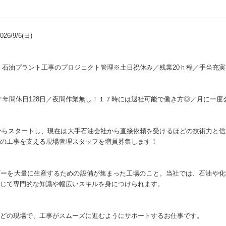
6/9/6(日)
】石油プラント工事のプロジェクト管理※土日祝休み／残業20ｈ程／手当充実
◎／年間休日128日／夜間作業無し！１７時には退社可能で働き方◎／月に一
設からスタートし、現在は大手石油会社から直接依頼を受けるほどの技術力と
の工事を支える現場管理スタッフを増員募集します！
ギーを大量に生産するための設備が集まった工場のこと。当社では、石油や化
じて専門的な知識や幅広いスキルを身につけられます。
どの現場で、工事がスムーズに進むようにサポートするお仕事です。