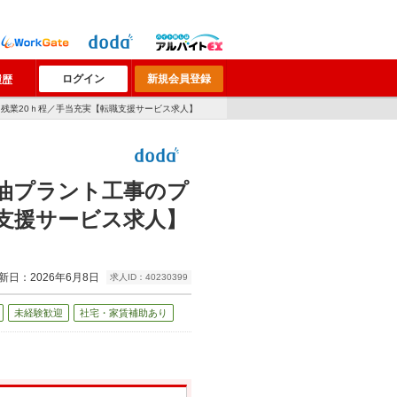
ログイン
新規会員登録
履歴
／残業20ｈ程／手当充実【転職支援サービス求人】
油プラント工事のプ
支援サービス求人】
新日：2026年6月8日
求人ID：40230399
未経験歓迎
社宅・家賃補助あり