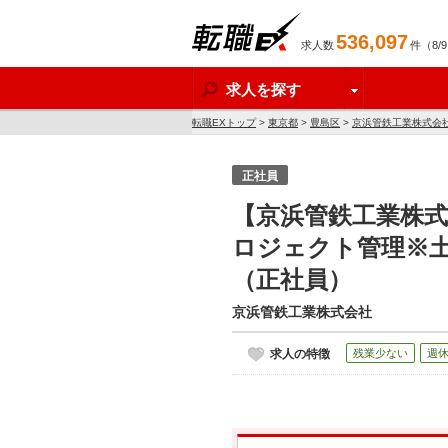
536,097
求人数
件（8/
転職EX
求人を探す
転職EXトップ
>
東京都
>
豊島区
>
京浜管鉄工業株式会
正社員
【京浜管鉄工業株式
ロジェクト管理※土
（正社員）
京浜管鉄工業株式会社
求人の特徴
残業少ない
週休