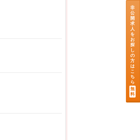
非
公
開
求
人
を
お
探
し
の
方
は
こ
ち
ら
無
料