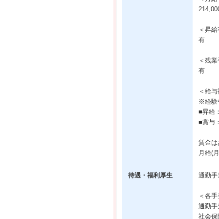
214,0
＜昇給
有
＜残業
有
＜給与
※経験
■昇給
■賞与
賃金は
月給(
待遇・福利厚生
通勤手
＜各手
通勤手
社会保