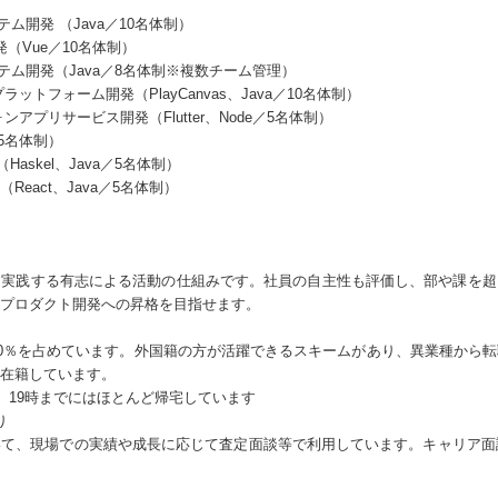
ステム開発 （Java／10名体制）
発（Vue／10名体制）
システム開発（Java／8名体制※複数チーム管理）
ットフォーム開発（PlayCanvas、Java／10名体制）
アプリサービス開発（Flutter、Node／5名体制）
／5名体制）
askel、Java／5名体制）
eact、Java／5名体制）
を実践する有志による活動の仕組みです。社員の自主性も評価し、部や課を超
プロダクト開発への昇格を目指せます。
30％を占めています。外国籍の方が活躍できるスキームがあり、異業種から
在籍しています。
。19時までにはほとんど帰宅しています
り
て、現場での実績や成長に応じて査定面談等で利用しています。キャリア面