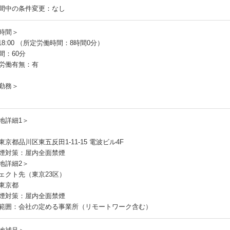
間中の条件変更：なし
時間＞
～18:00 （所定労働時間：8時間0分）
間：60分
労働有無：有
勤務＞
地詳細1＞
京都品川区東五反田1-11-15 電波ビル4F
煙対策：屋内全面禁煙
地詳細2＞
ェクト先（東京23区）
東京都
煙対策：屋内全面禁煙
範囲：会社の定める事業所（リモートワーク含む）