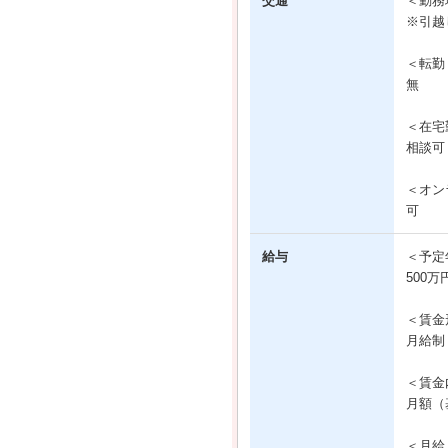
交通
＜勤務
※引越
＜転勤
無
＜在宅
相談可
＜オン
可
給与
＜予定
500万
＜賃金
月給制
＜賃金
月額（基
＜月給