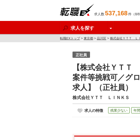
537,168
求人数
件（8/
転職EX
求人を探す
転職EXトップ
>
東京都
>
品川区
>
株式会社ＹＴＴ Ｌ
正社員
【株式会社ＹＴＴ 
案件等挑戦可／グ
求人】（正社員）
株式会社ＹＴＴ ＬＩＮＫＳ
求人の特徴
残業少ない
年間