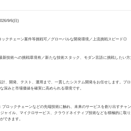
6/9/6(日)
ロックチェーン案件等挑戦可／グローバルな開発環境／上流挑戦スピード◎
）実装等最新技術への挑戦環境有／新たな技術スタック、モダン言語に挑戦した
設計、開発、テスト、運用まで、一貫したシステム開発をお任せします。プロ
な深みと市場価値を確実に高められる環境です。
発：ブロックチェーンなどの先端技術に触れ、未来のサービスを創り出すチャ
アジャイル、マイクロサービス、クラウドネイティブ技術などを積極的に取り
ができます。