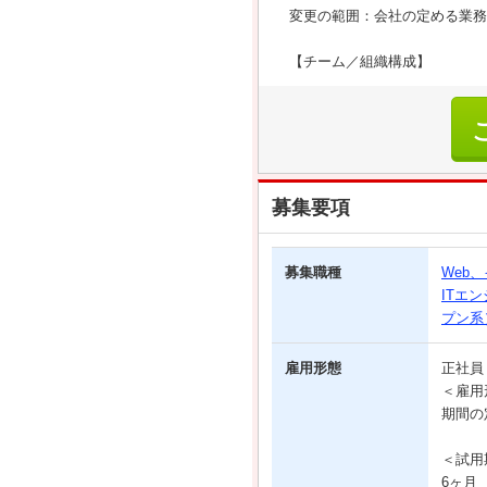
変更の範囲：会社の定める業務
【チーム／組織構成】
募集要項
募集職種
Web
ITエ
プン系
雇用形態
正社
＜雇用
期間の
＜試用
6ヶ月