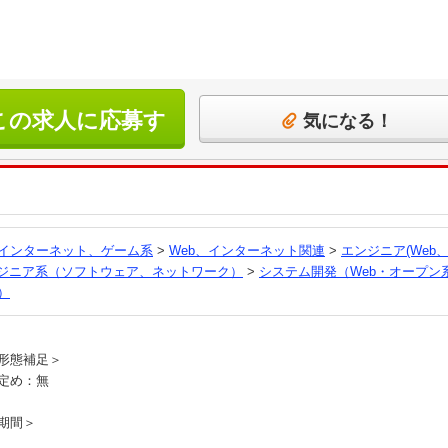
この求人に応募す
気になる！
る
、インターネット、ゲーム系
>
Web、インターネット関連
>
エンジニア(Web
ンジニア系（ソフトウェア、ネットワーク）
>
システム開発（Web・オープン
）
員
形態補足＞
定め：無
期間＞