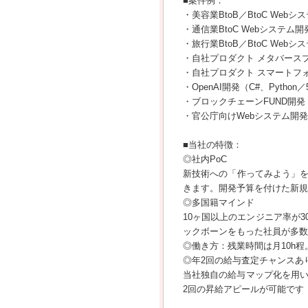
■案件例：
・美容業BtoB／BtoC Webシ
・通信業BtoC Webシステム開
・旅行業BtoB／BtoC Web
・自社プロダクト メタバースプラ
・自社プロダクト スマートフォン
・OpenAI開発（C#、Python
・ブロックチェーンFUND開発（H
・官公庁向けWebシステム開発（R
■当社の特徴：
◎社内PoC
新技術への「作ってみよう」
きます。開発予算を付けた新規
◎多国籍マインド
10ヶ国以上のエンジニア率が
ックボーンをもった社員が多数
◎働き方：残業時間は月10h程
◎年2回の給与査定チャンスあ
当社独自の給与マップ化を用い
2回の昇給アピールが可能です