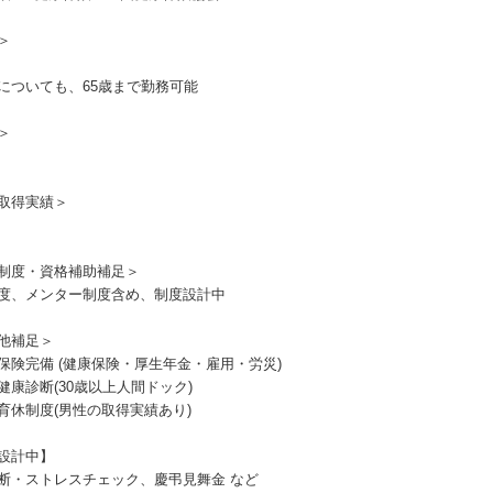
＞
についても、65歳まで勤務可能
＞
取得実績＞
制度・資格補助補足＞
度、メンター制度含め、制度設計中
他補足＞
保険完備 (健康保険・厚生年金・雇用・労災)
健康診断(30歳以上人間ドック)
育休制度(男性の取得実績あり)
設計中】
断・ストレスチェック、慶弔見舞金 など