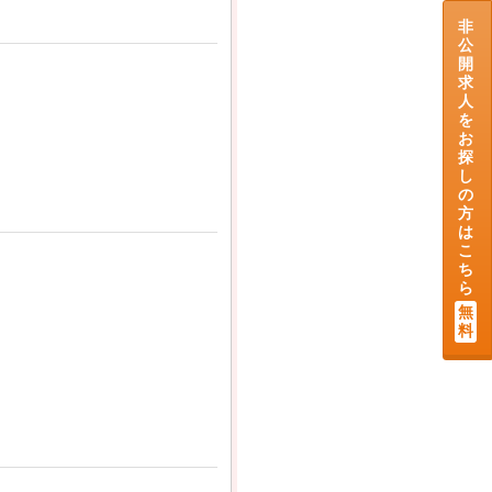
非
公
開
求
人
を
お
探
し
の
方
は
こ
ち
ら
無
料