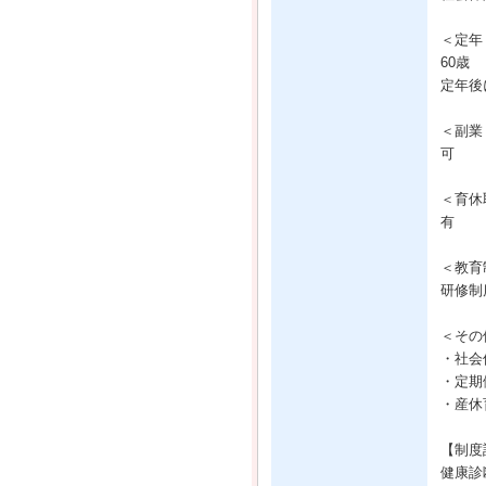
＜定年
60歳
定年後
＜副業
可
＜育休
有
＜教育
研修制
＜その
・社会
・定期
・産休
【制度
健康診