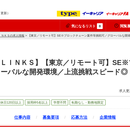
8 更新）
気になるリスト
閲覧
0
ＩＮＫＳの求人情報
> 【東京／リモート可】SE※ブロックチェーン案件等挑戦可／グローバルな開
ＬＩＮＫＳ】【東京／リモート可】SE
ローバルな開発環境／上流挑戦スピード◎
求人更
休日120日以上
採用枠5名以上
学歴不問
転勤なし・勤務地限定
仕事内容
/
募集要項
/
応募方法
/
企業情報