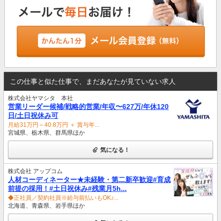
この仕事と似た仕事で、まだあなたが見ていない求人
株式会社ヤマシタ 本社
営業リーダー候補/戦略的営業/年収〜627万/年休120
日/土日祝休み可
月給31万円～40.8万円 ＋ 賞与年...
宮城県、栃木県、群馬県ほか
気になる！
株式会社 アップコム
人材コーディネーター★未経験・第二新卒歓迎#育成
前提の採用！#土日祝休み#残業月5h...
◆正社員／契約社員※給与前払いもOK♪...
北海道、青森県、岩手県ほか