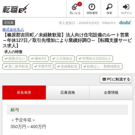
0
気になる
閲覧履歴
検索
ログイン
正社員
求人更新日：2026年6月8日
情報提供元
株式会社丸八
【榛原郡吉田町／未経験歓迎】法人向け住宅設備のルート営業
～年休127日／取引先増加により業績好調◎～【転職支援サービ
ス求人】
求人の特徴
残業少ない
週休2日
土日祝休み
年間休日120日以上
第二新卒歓迎
学歴不問
未経験歓迎
転勤なし・勤務地限定
PCに転送する
募集概要
応募資格
企業情報
給与
＜予定年収＞
350万円～400万円