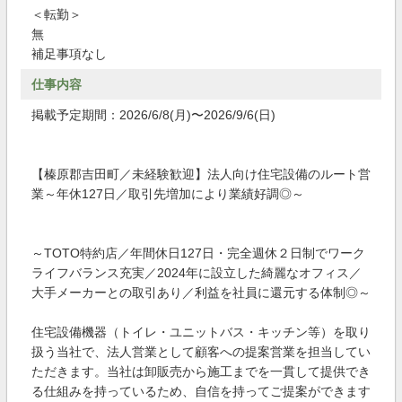
＜転勤＞
無
補足事項なし
仕事内容
掲載予定期間：2026/6/8(月)〜2026/9/6(日)
【榛原郡吉田町／未経験歓迎】法人向け住宅設備のルート営
業～年休127日／取引先増加により業績好調◎～
～TOTO特約店／年間休日127日・完全週休２日制でワーク
ライフバランス充実／2024年に設立した綺麗なオフィス／
大手メーカーとの取引あり／利益を社員に還元する体制◎～
住宅設備機器（トイレ・ユニットバス・キッチン等）を取り
扱う当社で、法人営業として顧客への提案営業を担当してい
ただきます。当社は卸販売から施工までを一貫して提供でき
る仕組みを持っているため、自信を持ってご提案ができます