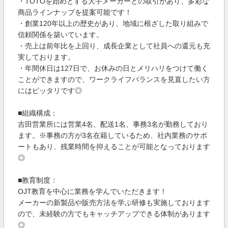
・TOTOを始めとする大手メーカーとの取引があり、多彩な
商品ラインナップを提案可能です！
・創業120年以上の歴史があり、地域に根ざした取り組みで
信頼関係を築いています。
・売上は前年比を上回り、成長企業として社員への還元も充
実しております。
・年間休日は127日で、お休みの日とメリハリをつけて働く
ことができますので、ワークライフバランスを見直したい方
にはピッタリです◎
■組織構成：
吉田営業所には営業4名、配送1名、事務3名が勤務しており
ます。※事務の方が3名在籍しているため、社内業務のサポ
ートもあり、残業時間を抑えることが可能となっております
◎
■教育制度：
OJT教育を中心に業務を学んでいただきます！
メーカーの新製品や販売方法を学ぶ研修も実施しております
ので、未経験の方でもキャッチアップできる体制があります
◎