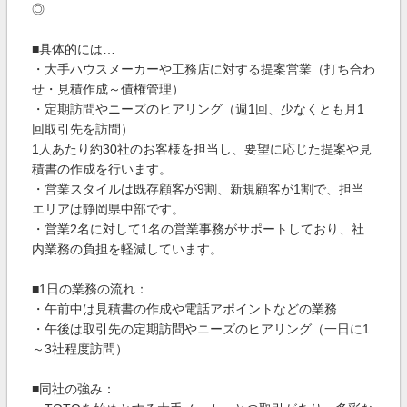
◎
■具体的には…
・大手ハウスメーカーや工務店に対する提案営業（打ち合わ
せ・見積作成～債権管理）
・定期訪問やニーズのヒアリング（週1回、少なくとも月1
回取引先を訪問）
1人あたり約30社のお客様を担当し、要望に応じた提案や見
積書の作成を行います。
・営業スタイルは既存顧客が9割、新規顧客が1割で、担当
エリアは静岡県中部です。
・営業2名に対して1名の営業事務がサポートしており、社
内業務の負担を軽減しています。
■1日の業務の流れ：
・午前中は見積書の作成や電話アポイントなどの業務
・午後は取引先の定期訪問やニーズのヒアリング（一日に1
～3社程度訪問）
■同社の強み：