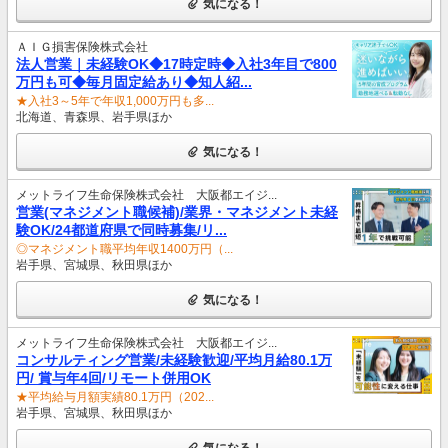
気になる！
ＡＩＧ損害保険株式会社
法人営業｜未経験OK◆17時定時◆入社3年目で800
万円も可◆毎月固定給あり◆知人紹...
★入社3～5年で年収1,000万円も多...
北海道、青森県、岩手県ほか
気になる！
メットライフ生命保険株式会社 大阪都エイジ...
営業(マネジメント職候補)/業界・マネジメント未経
験OK/24都道府県で同時募集/リ...
◎マネジメント職平均年収1400万円（...
岩手県、宮城県、秋田県ほか
気になる！
メットライフ生命保険株式会社 大阪都エイジ...
コンサルティング営業/未経験歓迎/平均月給80.1万
円/ 賞与年4回/リモート併用OK
★平均給与月額実績80.1万円（202...
岩手県、宮城県、秋田県ほか
気になる！