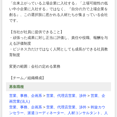
「出来上がっている上場企業に入社する」「上場可能性の低
い中小企業に入社する」ではなく、『自分の力で上場企業を
創る』、この選択肢に惹かれる人材たちが集まっている会社
です。
【当社が社員に提供できること】
・頑張った成果に対し正当に評価し、責任や役職、報酬を与
える評価制度
・ビジネス力だけではなく人間としても成長ができる社員教
育制度
変更の範囲：会社の定める業務
【チーム／組織構成】
募集職種
営業、事務、企画系
>
営業、代理店営業、渉外
>
営業、企
画営業(法人)
営業、事務、企画系
>
営業、代理店営業、渉外
>
斡旋カウ
ンセラー、派遣コーディネーター、人材コンサルタント、人