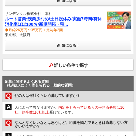
気になる！
サンデンタル株式会社 本社
ルート営業*残業少なめ/土日祝休み/実働7時間/有休
消化率ほぼ100％/新規開拓・飛...
◆月給26万円〜35万円＋賞与年2回 ...
東京都、大阪府
気になる！
詳しい条件で探す
応募に関するよくある質問
（転職EXによく寄せられる一般的な質問）
Q
他の人は何社くらい応募していますか？
A
人によって異なりますが、
内定をもらっている人の平均応募数は10
社、約半数は6社以上
受けています。
Q
なんとなくいいなとは思うけど、応募を悩んでるときは応募しない方
がいいですか？