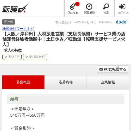
0
気になる
閲覧履歴
検索
ログイン
正社員
求人更新日：2026年7月31日
情報提供元
株式会社ワークナビ
【大阪／岸和田】人材派遣営業（支店長候補）サービス業の店
舗運営経験者活躍中！土日休み／転勤無【転職支援サービス求
人】
求人の特徴
週休2日
未経験歓迎
PCに転送する
募集概要
応募資格
企業情報
給与
＜予定年収＞
540万円～650万円
＜賃金形態＞