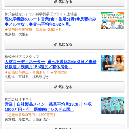
気になる！
株式会社セントラル科学貿易【プライム上場企...
理化学機器のルート営業(食・生活分野)◆反響のみ
◆ノルマなし◆賞与平均年2.62ヶ月...
★賞与昨年度実績：基本給×2.62ヶ月...
東京都、大阪府
気になる！
株式会社アズスタッフ
人材コーディネーター│選べる週休2日or3日／未経
験歓迎／残業月15h程度／有休消化...
★前職給与保証・考慮あり！ ★早期の給...
北海道、宮城県、福島県ほか
気になる！
株式会社オネスト
営業｜自社製品メイン｜残業平均月13.3h｜年収
1000万円～可｜医療向けシステム国...
【想定年収540万円～1300万円】 ...
東京都、愛知県、大阪府ほか