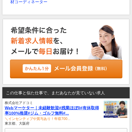
材コーディネーター
この仕事と似た仕事で、まだあなたが見ていない求人
株式会社アドコミ
Webマーケター｜未経験歓迎#残業ほぼ0#有休取得
率100%推奨#ジム・ゴルフ無料#...
＼インセンティブや賞与あり！年収700...
東京都、大阪府