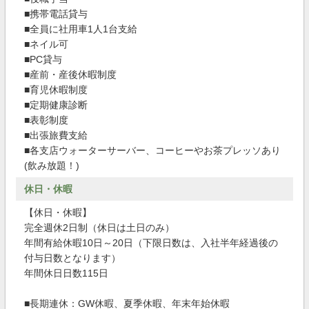
■携帯電話貸与
■全員に社用車1人1台支給
■ネイル可
■PC貸与
■産前・産後休暇制度
■育児休暇制度
■定期健康診断
■表彰制度
■出張旅費支給
■各支店ウォーターサーバー、コーヒーやお茶プレッソあり
(飲み放題！)
休日・休暇
【休日・休暇】
完全週休2日制（休日は土日のみ）
年間有給休暇10日～20日（下限日数は、入社半年経過後の
付与日数となります）
年間休日日数115日
■長期連休：GW休暇、夏季休暇、年末年始休暇