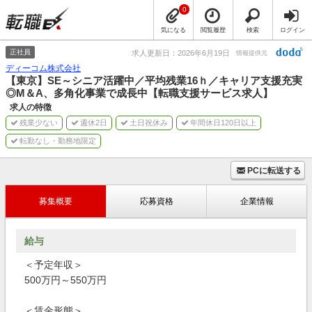
0
気になる
閲覧履歴
検索
ログイン
正社員
求人更新日：2026年6月19日
情報提供元
ディーコム株式会社
【東京】SE～シニア活躍中／平均残業16ｈ／キャリア支援充実
◎M＆A、多角化事業で成長中【転職支援サービス求人】
求人の特徴
残業少ない
週休2日
土日祝休み
年間休日120日以上
転勤なし・勤務地限定
PCに転送する
募集概要
応募資格
企業情報
給与
＜予定年収＞
500万円～550万円
＜賃金形態＞