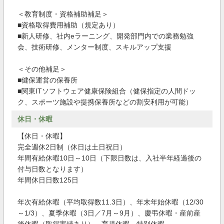
＜教育制度・資格補助補足＞
■資格取得費用補助（規定あり）
■新人研修、社内eラーニング、開発部門内での業務勉強
会、技術研修、メンター制度、スキルアップ支援
＜その他補足＞
■健保運営の保養所
■関東ITソフトウェア健康保険組合（健保指定の人間ドッ
ク、スポーツ施設や提携保養所などの割安利用が可能）
休日・休暇
【休日・休暇】
完全週休2日制（休日は土日祝日）
年間有給休暇10日～10日（下限日数は、入社半年経過後の
付与日数となります）
年間休日日数125日
年次有給休暇（平均取得数11.3日）、年末年始休暇（12/30
～1/3）、夏季休暇（3日／7月～9月）、慶弔休暇・産前産