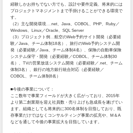
経験しかお持ちでない方でも、設計や要件定義、将来的には
プロジェクトマネジメントまで手掛けることができる環境で
す。
（2）主な開発環境….net、Java、COBOL、PHP、Ruby／
Windows、Linux／Oracle、SQL Server
（3）プロジェクト例…航空のWeb予約サイト開発（必要経
験／Java、チーム体制18名）、旅行のWeb予約システム開
発（必要経験／Java、チーム体制4名）、保険の自動車保険
システム保守・開発（必要経験／COBOL、チーム体制30
名）、TVの営業放送システム開発（必要経験／.net、チーム
体制3名）、銀行の地方銀行統合対応（必要経験／
COBOL、チーム体制8名）
■今後の事業について：
ここ数年で事業フィールドが大きく広がっており、2015年
より第二創業期を迎え社員数・売り上げも急成長を遂げてい
ます。組織としても将来的に300名体制を目指しており、既
存事業だけではなくコンサルティング事業の拡充や、M＆A
などを通して今後の事業拡大を目指しています。