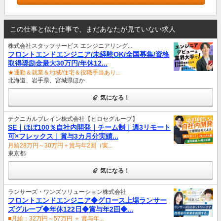
この仕事と似た仕事で、まだあなたが見ていない求人
株式会社スタッフサービス エンジニアリング...
フロントエンドエンジニア/未経験OK/全国募集/資格
取得奨励金最大30万円/年休12...
★通勤＆就業＆地域/住宅＆役職手当あり...
北海道、岩手県、宮城県ほか
気になる！
テクニカルブレイン株式会社【ヒロセグループ】
SE｜ほぼ100％自社内開発｜チーム制｜週3リモート
可×フレックス｜賞与3カ月分実績...
月給28万円～30万円＋賞与年2回（実...
東京都
気になる！
ランサーズ・ワンズソリューション株式会社
フロントエンドエンジニア◆グロース上場ランサー
ズグループ◆年休122日◆賞与年2回◆...
■月給：32万円～57万円 ＋ 賞与年...