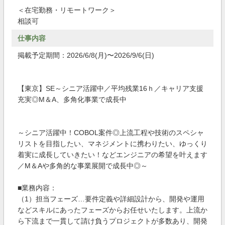
＜在宅勤務・リモートワーク＞
相談可
仕事内容
掲載予定期間：2026/6/8(月)〜2026/9/6(日)
【東京】SE～シニア活躍中／平均残業16ｈ／キャリア支援
充実◎M＆A、多角化事業で成長中
～シニア活躍中！COBOL案件◎上流工程や技術のスペシャ
リストを目指したい、マネジメントに携わりたい、ゆっくり
着実に成長していきたい！などエンジニアの希望を叶えます
／M＆Aや多角的な事業展開で成長中◎～
■業務内容：
（1）担当フェーズ…要件定義や詳細設計から、開発や運用
などスキルにあったフェーズからお任せいたします。上流か
ら下流まで一貫して請け負うプロジェクトが多数あり、開発