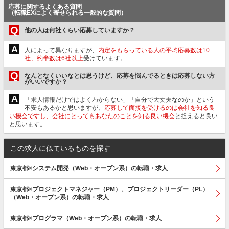
応募に関するよくある質問
（転職EXによく寄せられる一般的な質問）
Q
他の人は何社くらい応募していますか？
A
人によって異なりますが、
内定をもらっている人の平均応募数は10
社、約半数は6社以上
受けています。
Q
なんとなくいいなとは思うけど、応募を悩んでるときは応募しない方
がいいですか？
A
「求人情報だけではよくわからない」「自分で大丈夫なのか」という
不安もあるかと思いますが、
応募して面接を受けるのは会社を知る良
い機会ですし、会社にとってもあなたのことを知る良い機会
と捉えると良い
と思います。
この求人に似ているものを探す
東京都×システム開発（Web・オープン系）の転職・求人
東京都×プロジェクトマネジャー（PM）、プロジェクトリーダー（PL）
（Web・オープン系）の転職・求人
東京都×プログラマ（Web・オープン系）の転職・求人