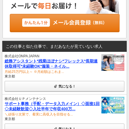
この仕事と似た仕事で、まだあなたが見ていない求人
株式会社ONPA JAPAN
総務アシスタント*残業ほぼナシ*フレックス*長期連
休取得可*未経験OK*服装・ネイル...
月給25万円以上～ ※月給額はこれま...
東京都
気になる！
株式会社ＵＰメンテナンス
サポート事務（手配・データ入力メイン）◇面接1回
◇未経験歓迎◇入社半年で年収400万...
＼頑張り次第で、着実に高収入を目指せる...
東京都
気になる！