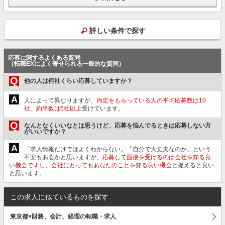
詳しい条件で探す
応募に関するよくある質問
（転職EXによく寄せられる一般的な質問）
Q
他の人は何社くらい応募していますか？
A
人によって異なりますが、
内定をもらっている人の平均応募数は10
社、約半数は6社以上
受けています。
Q
なんとなくいいなとは思うけど、応募を悩んでるときは応募しない方
がいいですか？
A
「求人情報だけではよくわからない」「自分で大丈夫なのか」という
不安もあるかと思いますが、
応募して面接を受けるのは会社を知る良
い機会ですし、会社にとってもあなたのことを知る良い機会
と捉えると良い
と思います。
この求人に似ているものを探す
東京都×財務、会計、経理の転職・求人