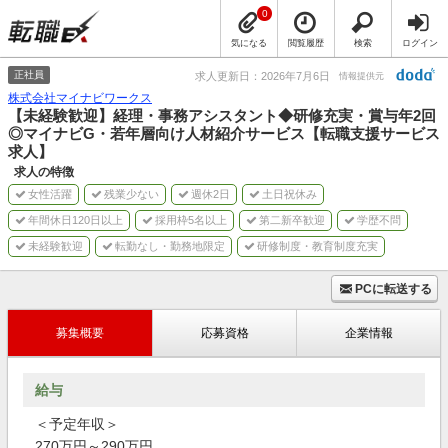
0
気になる
閲覧履歴
検索
ログイン
正社員
求人更新日：2026年7月6日
情報提供元
株式会社マイナビワークス
【未経験歓迎】経理・事務アシスタント◆研修充実・賞与年2回
◎マイナビG・若年層向け人材紹介サービス【転職支援サービス
求人】
求人の特徴
女性活躍
残業少ない
週休2日
土日祝休み
年間休日120日以上
採用枠5名以上
第二新卒歓迎
学歴不問
未経験歓迎
転勤なし・勤務地限定
研修制度・教育制度充実
PCに転送する
募集概要
応募資格
企業情報
給与
＜予定年収＞
270万円～290万円