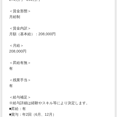
＜賃金形態＞
月給制
＜賃金内訳＞
月額（基本給）：208,000円
＜月給＞
208,000円
＜昇給有無＞
有
＜残業手当＞
有
＜給与補足＞
※給与詳細は経験やスキル等により決定します。
■昇給：有
■賞与：年2回（6月、12月）