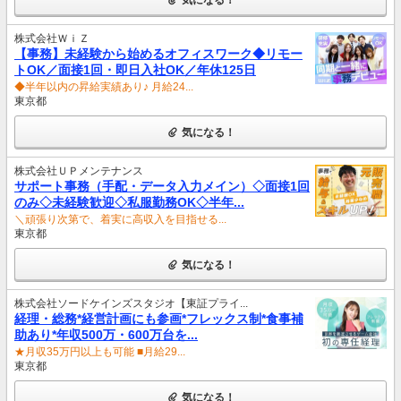
株式会社ＷｉＺ
【事務】未経験から始めるオフィスワーク◆リモー
トOK／面接1回・即日入社OK／年休125日
◆半年以内の昇給実績あり♪ 月給24...
東京都
気になる！
株式会社ＵＰメンテナンス
サポート事務（手配・データ入力メイン）◇面接1回
のみ◇未経験歓迎◇私服勤務OK◇半年...
＼頑張り次第で、着実に高収入を目指せる...
東京都
気になる！
株式会社ソードケインズスタジオ【東証プライ...
経理・総務*経営計画にも参画*フレックス制*食事補
助あり*年収500万・600万台を...
★月収35万円以上も可能 ■月給29...
東京都
気になる！