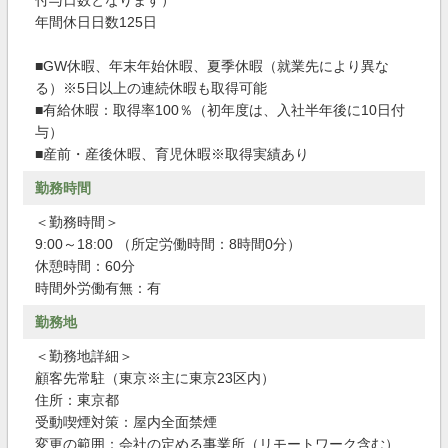
付与日数となります）
年間休日日数125日
■GW休暇、年末年始休暇、夏季休暇（就業先により異な
る）※5日以上の連続休暇も取得可能
■有給休暇：取得率100％（初年度は、入社半年後に10日付
与）
■産前・産後休暇、育児休暇※取得実績あり
勤務時間
＜勤務時間＞
9:00～18:00 （所定労働時間：8時間0分）
休憩時間：60分
時間外労働有無：有
勤務地
＜勤務地詳細＞
顧客先常駐（東京※主に東京23区内）
住所：東京都
受動喫煙対策：屋内全面禁煙
変更の範囲：会社の定める事業所（リモートワーク含む）