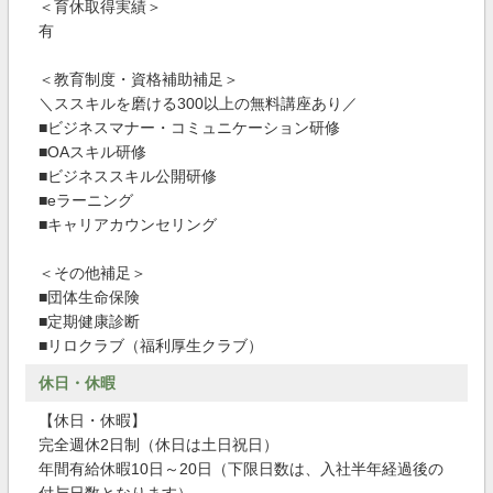
＜育休取得実績＞
有
＜教育制度・資格補助補足＞
＼ススキルを磨ける300以上の無料講座あり／
■ビジネスマナー・コミュニケーション研修
■OAスキル研修
■ビジネススキル公開研修
■eラーニング
■キャリアカウンセリング
＜その他補足＞
■団体生命保険
■定期健康診断
■リロクラブ（福利厚生クラブ）
休日・休暇
【休日・休暇】
完全週休2日制（休日は土日祝日）
年間有給休暇10日～20日（下限日数は、入社半年経過後の