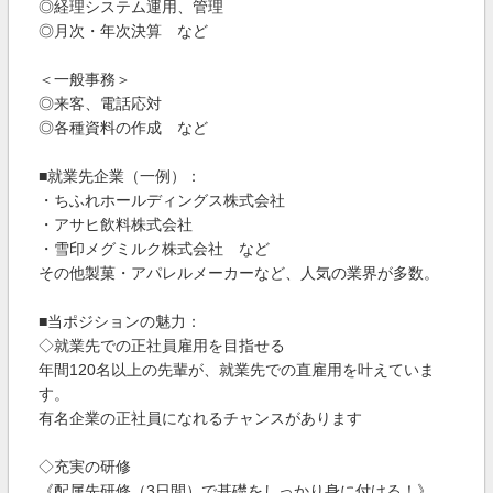
◎経理システム運用、管理
◎月次・年次決算 など
＜一般事務＞
◎来客、電話応対
◎各種資料の作成 など
■就業先企業（一例）：
・ちふれホールディングス株式会社
・アサヒ飲料株式会社
・雪印メグミルク株式会社 など
その他製菓・アパレルメーカーなど、人気の業界が多数。
■当ポジションの魅力：
◇就業先での正社員雇用を目指せる
年間120名以上の先輩が、就業先での直雇用を叶えていま
す。
有名企業の正社員になれるチャンスがあります
◇充実の研修
《配属先研修（3日間）で基礎をしっかり身に付ける！》