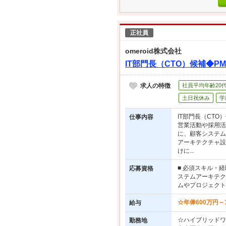
正社員
omeroid株式会社
IT部門長（CTO）候補◆P
求人の特徴
社員平均年齢20
土日祝休み
学
IT部門長（CT
仕事内容
営業活動や採用活
に、顧客システム
アーキテクチャ設
けに...
■ 必須スキル・
応募資格
ステムアーキテク
ムやプロジェクト
☆年俸600万円～
給与
☆ハイブリッドワ
勤務地