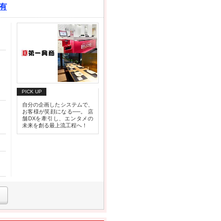
割有
PICK UP
自分の企画したシステムで、
お客様が笑顔になる──。 店
舗DXを牽引し、エンタメの
未来を創る最上流工程へ！