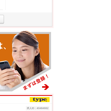
は、
求人ID：40484662