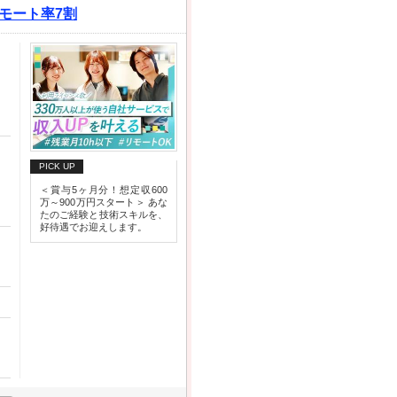
リモート率7割
PICK UP
＜賞与5ヶ月分！想定収600
万～900万円スタート＞ あな
たのご経験と技術スキルを、
好待遇でお迎えします。