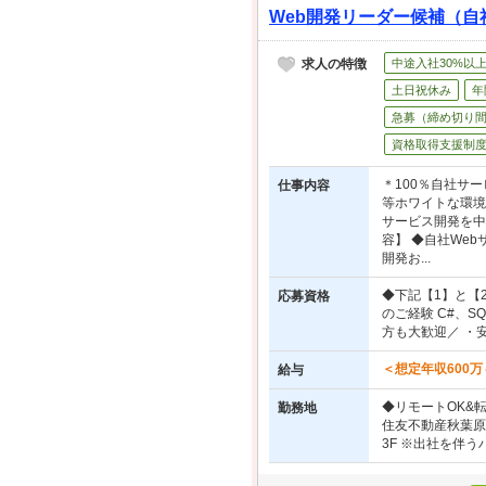
Web開発リーダー候補（自社
求人の特徴
中途入社30%以
土日祝休み
年
急募（締め切り
資格取得支援制
＊100％自社サ
仕事内容
等ホワイトな環境
サービス開発を中
容】 ◆自社We
開発お...
◆下記【1】と【
応募資格
のご経験 C#、SQL
方も大歓迎／ ・安
＜想定年収600万
給与
◆リモートOK&
勤務地
住友不動産秋葉原駅
3F ※出社を伴う