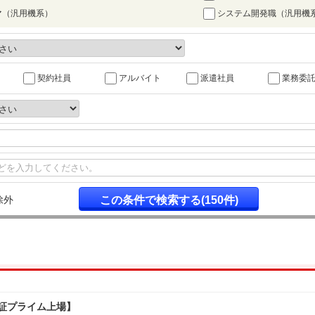
マ（汎用機系）
システム開発職（汎用機
契約社員
アルバイト
派遣社員
業務委
除外
証プライム上場】