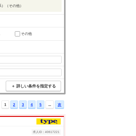
系）（その他）
託
その他
＋ 詳しい条件を指定する
1
2
3
4
5
...
次
求人ID：40617221