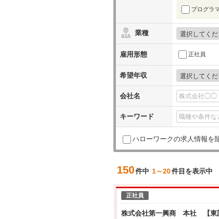
プログラ
業種
雇用形態
正社員
希望年収
会社名
キーワード
ハローワークの求人情報を
150
件中
1～20
件目を表示中
正社員
株式会社第一興商 本社 【東