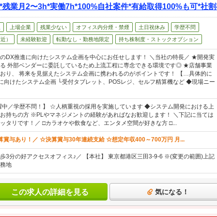
業月2〜3h*実働7h*100%自社案件*有給取得100%も可*社
上
上場企業
残業少ない
オフィス内分煙・禁煙
土日祝休み
学歴不問
間近）
未経験歓迎
転勤なし・勤務地限定
持ち株制度・ストックオプション
のDX推進に向けたシステム企画を中心にお任せします！ ＼当社の特長／ ★開発実
る 外部ベンダーに委託しているため上流工程に専念できる環境です◎ ★店舗事業
おり、 将来を見据えたシステム企画に携われるのがポイントです！ 【…具体的に
Xに向けたシステム企画 └受付タブレット、POSレジ、セルフ精算機など ◆現場ニー
活躍中／学歴不問！】 ☆人柄重視の採用を実施しています ◆システム開発における上
お持ちの方 ※PLやマネジメントの経験があればなお歓迎します！ ＼下記に当ては
ッタリです！／ □カラオケや飲食など、エンタメ空間が好きな方 □...
賞与あり！／ ☆決算賞与30年連続支給 ☆想定年収400～700万円 月...
3分の好アクセスオフィス♪／ 【本社】 東京都港区三田3-9-6 ※(変更の範囲)上記
務地
この求人の詳細を見る
気になる！