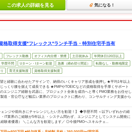
この求人の詳細を見る
気になる！
MP資格取得支援*フレックス*ランチ手当・特別住宅手当有
上
フレックス勤務
オフィス内分煙・禁煙
土日祝休み
年間休日120日以上
学歴不問
Uターン・Iターン歓迎
急募（締め切り間近）
転勤なし・勤務地限定
あり
育児支援制度
資格取得支援制度
望と経験に合わせたアサインで、納得のいくキャリア形成を後押し ★平均1年以上
じっくり腰を据えて成長できる ★PMPやTOEICなどの資格取得を手厚くサポート
のエンジニア経験を武器に、プロジェクト全体を成功へと導くPMO業務をお任せし
融・製造・官公庁など幅広い業界のプロジェクトに携わり、コンサルティング支援から
チェンジや前向きにチャレンジしたい方を歓迎！】 ◆学歴不問 ＜以下いずれかの経
 ・IT業界のご経験が5年以上 ・システム問わず、エンジニアとしてシステム開発に
経験者優遇） ＼こんな方を歓迎します／ ◎今後PMOへスキルチェ...
万円〜800万円 ■給与体系：月給制 月給：260,000円〜(固定手...