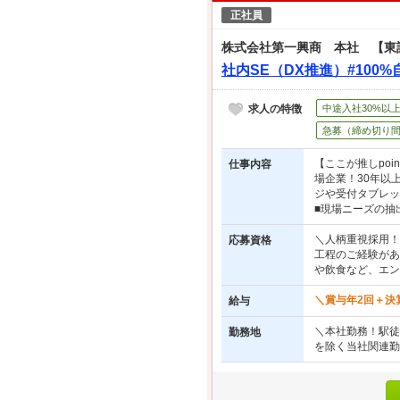
正社員
株式会社第一興商 本社 【東
社内SE（DX推進）#100
求人の特徴
中途入社30%以
急募（締め切り
【ここが推しpoi
仕事内容
場企業！30年以
ジや受付タブレッ
■現場ニーズの抽出
＼人柄重視採用！
応募資格
工程のご経験があ
や飲食など、エン
＼賞与年2回＋決算
給与
＼本社勤務！駅徒歩
勤務地
を除く当社関連勤