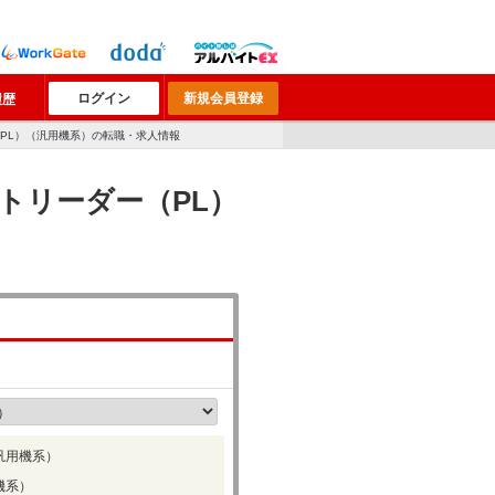
ログイン
新規会員登録
履歴
（PL）（汎用機系）の転職・求人情報
トリーダー（PL）
汎用機系）
機系）