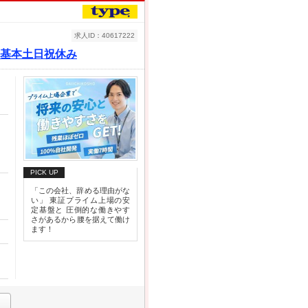
求人ID：40617222
h#基本土日祝休み
PICK UP
「この会社、辞める理由がな
い」 東証プライム上場の安
定基盤と 圧倒的な働きやす
さがあるから腰を据えて働け
ます！