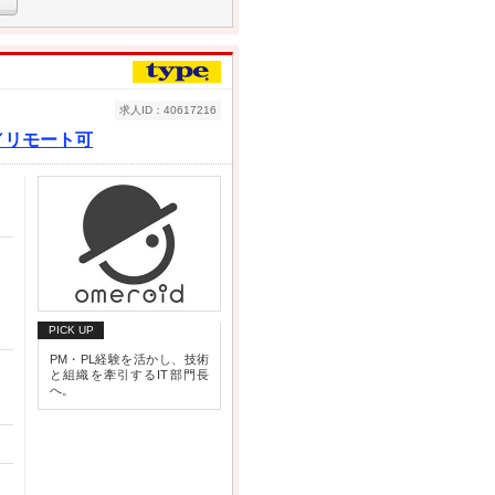
求人ID：40617216
／リモート可
PICK UP
PM・PL経験を活かし、技術
と組織を牽引するIT部門長
へ。