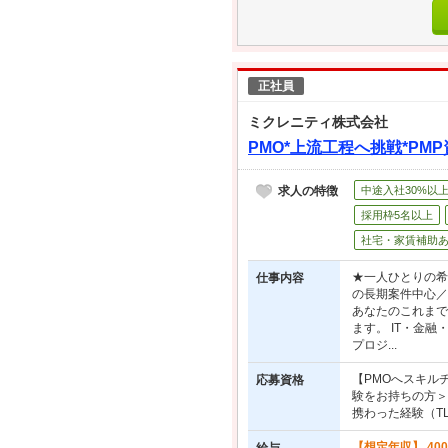
正社員
ミクレニティ株式会社
PMO*上流工程へ挑戦*P
求人の特徴
中途入社30%以
採用枠5名以上
社宅・家賃補助
★一人ひとりの希
仕事内容
の長期案件中心／
あなたのこれまで
ます。 IT・金
プロジ...
【PMOへスキル
応募資格
験をお持ちの方＞
携わった経験（TL
【想定年収】 400