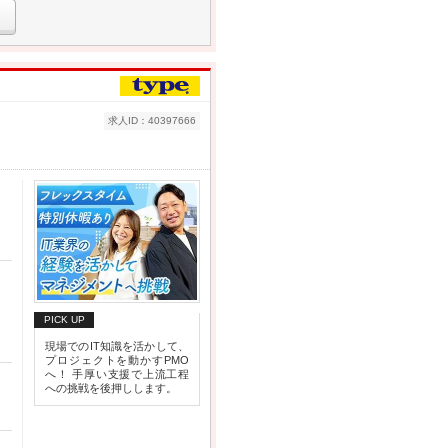
求人ID：40397666
PICK UP
現場でのIT知識を活かして、
プロジェクトを動かすPMO
へ！ 手厚い支援で上流工程
への挑戦を後押しします。