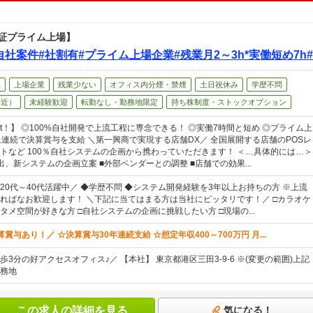
証プライム上場】
%自社案件#社割有#プライム上場企業#残業月2～3h*実働短め7
上
上場企業
残業少ない
オフィス内分煙・禁煙
土日祝休み
学歴不問
間近）
未経験歓迎
転勤なし・勤務地限定
持ち株制度・ストックオプション
nt！】 ◎100%自社開発で上流工程に専念できる！ ◎実働7時間と短め ◎プライム上
上連続で決算賞与を支給 ＼第一興商で実現する店舗DX／ 全国展開する店舗のPOSレ
トなど 100％自社システムの企画から携わっていただきます！ ＜…具体的には…＞
、新システムの企画立案 ■外部ベンダーとの調整 ■店舗での効果...
20代～40代活躍中／ ◆学歴不問 ◆システム開発経験を3年以上お持ちの方 ※上流
ればなお歓迎します！ ＼下記に当てはまる方は当社にピッタリです！／ □カラオケ
タメ空間が好きな方 □自社システムの企画に挑戦したい方 □現場の...
賞与あり！／ ☆決算賞与30年連続支給 ☆想定年収400～700万円 月...
3分の好アクセスオフィス♪／ 【本社】 東京都港区三田3-9-6 ※(変更の範囲)上記
務地
この求人の詳細を見る
気になる！