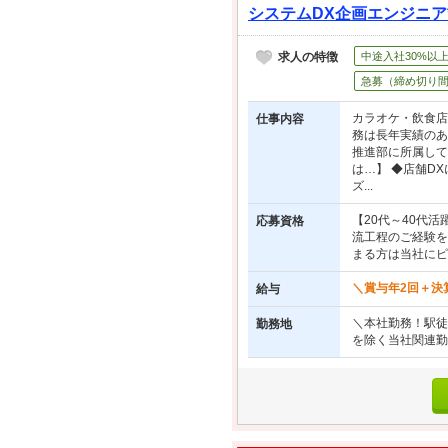
システムDX企画エンジニア*残
求人の特徴
中途入社30%以
急募（締め切り
カラオケ・飲食店
仕事内容
務は長年実績のあ
推進部に所属して
は…】 ◆店舗D
ズ...
【20代～40代
応募資格
流工程のご経験を
まる方は当社にピ
＼賞与年2回＋決算
給与
＼本社勤務！駅徒歩
勤務地
を除く当社関連勤