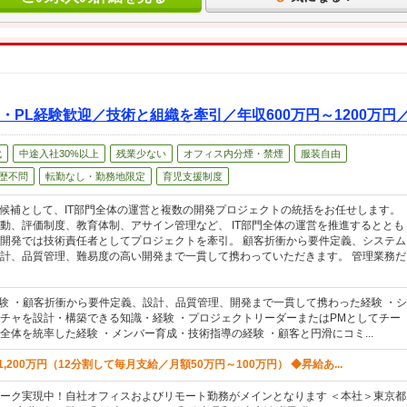
M・PL経験歓迎／技術と組織を牽引／年収600万円～1200万円
代
中途入社30%以上
残業少ない
オフィス内分煙・禁煙
服装自由
歴不問
転勤なし・勤務地限定
育児支援制度
O）候補として、IT部門全体の運営と複数の開発プロジェクトの統括をお任せします。
動、評価制度、教育体制、アサイン管理など、 IT部門全体の運営を推進するととも
開発では技術責任者としてプロジェクトを牽引。 顧客折衝から要件定義、システム
計、品質管理、難易度の高い開発まで一貫して携わっていただきます。 管理業務だ
経験 ・顧客折衝から要件定義、設計、品質管理、開発まで一貫して携わった経験 ・シ
チャを設計・構築できる知識・経験 ・プロジェクトリーダーまたはPMとしてチー
全体を統率した経験 ・メンバー育成・技術指導の経験 ・顧客と円滑にコミ...
1,200万円（12分割して毎月支給／月額50万円～100万円） ◆昇給あ...
ーク実現中！自社オフィスおよびリモート勤務がメインとなります ＜本社＞東京都