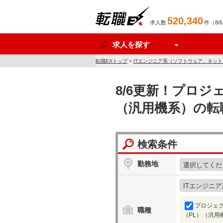
520,340
求人数
件（8/
転職EX
求人を探す
転職EXトップ
>
ITエンジニア系（ソフトウェア、ネッ
8/6更新！プロ
（汎用機系）の転
検索条件
勤務地
プロジェ
職種
（PL）（汎用