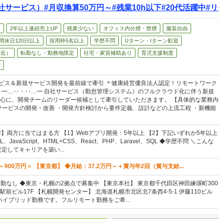
サービス）#月収換算50万円～#残業10h以下#20代活躍中#
上
2年以上連続売上UP
残業少ない
オフィス内分煙・禁煙
服装自由
間休日120日以上
採用枠5名以上
学歴不問
Uターン・Iターン歓迎
間近）
転勤なし・勤務地限定
社宅・家賃補助あり
育児支援制度
度
ービス＆新規サービス開発を最前線で牽引 ＊健康経営優良法人認定！リモートワーク
 ━…‥・‥…━ 自社サービス（勤怠管理システム）のフルクラウド化に伴う新規
心に、開発チームのリーダー候補として牽引していただきます。 【具体的な業務内
bサービスの開発・改善 ・開発方針検討から要件定義、設計などの上流工程 ・新機能
2】両方に当てはまる方 【1】Webアプリ開発：5年以上 【2】下記いずれか5年以上
、JavaScript、HTML+CSS、React、PHP、Laravel、SQL ◆学歴不問 ＼こんな
定してキャリアを築い...
～900万円＞ 【東京都】 ◆月給：37.2万円～＋賞与年2回（賞与支給...
転勤なし ◆東京・札幌の2拠点で募集中 【東京本社】 東京都千代田区神田練塀町300
前ビル17F 【札幌開発センター】 北海道札幌市北区北7条西4-5-1 伊藤110ビル
ハイブリッド勤務です。フルリモート勤務をご希...