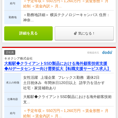
＜予定年収＞ 550万円～1,260万円 ＜賃金形態＞ 月
給与
給制 ＜賃金内訳＞ 月...
＜勤務地詳細＞ 横浜テクノロジーキャンパス 住所：
勤務地
神奈...
詳細を見る
気になる！
正社員
情報提供元
キオクシア株式会社
大船駅◆クライアントSSD製品における海外顧客技術支援
◆AIデータセンター向け需要拡大【転職支援サービス求人】
女性活躍
上場企業
フレックス勤務
週休2日
土日祝休み
年間休日120日以上
語学力を活かす
求人の特徴
社宅・家賃補助あり
大船駅◆クライアントSSD製品における海外顧客技術
仕事内容
支...
＜予定年収＞ 550万円～1,260万円 ＜賃金形態＞ 月
給与
給制 ＜賃金内訳＞ 月...