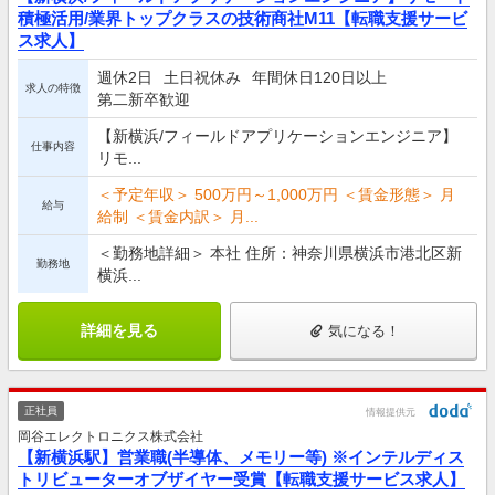
積極活用/業界トップクラスの技術商社M11【転職支援サービ
ス求人】
週休2日
土日祝休み
年間休日120日以上
求人の特徴
第二新卒歓迎
【新横浜/フィールドアプリケーションエンジニア】
仕事内容
リモ...
＜予定年収＞ 500万円～1,000万円 ＜賃金形態＞ 月
給与
給制 ＜賃金内訳＞ 月...
＜勤務地詳細＞ 本社 住所：神奈川県横浜市港北区新
勤務地
横浜...
詳細を見る
気になる！
正社員
情報提供元
岡谷エレクトロニクス株式会社
【新横浜駅】営業職(半導体、メモリー等) ※インテルディス
トリビューターオブザイヤー受賞【転職支援サービス求人】