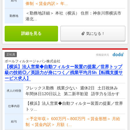
給与
俸制 ＜賃金内訳＞ 年...
＜勤務地詳細＞ 本社（横浜） 住所：神奈川県横浜市
勤務地
港北...
詳細を見る
気になる！
正社員
情報提供元
ボールフィルタージャパン株式会社
【横浜】法人営業◆自動フィルター装置の提案／世界トップ
級の技術◎／英語力が身につく／残業平均月5h【転職支援サ
ービス求人】
フレックス勤務
残業少ない
週休2日
土日祝休み
求人の特徴
年間休日120日以上
第二新卒歓迎
語学力を活かす
【横浜】法人営業◆自動フィルター装置の提案／世界
仕事内容
トッ...
＜予定年収＞ 600万円～800万円 ＜賃金形態＞ 月給
給与
制 ＜賃金内訳＞ 月額（...