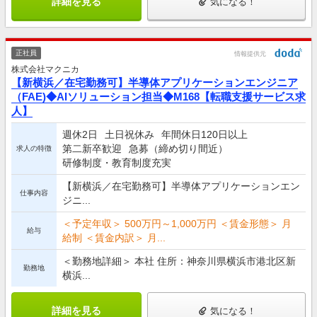
詳細を見る
気になる！
正社員
情報提供元
株式会社マクニカ
【新横浜／在宅勤務可】半導体アプリケーションエンジニア
（FAE)◆AIソリューション担当◆M168【転職支援サービス求
人】
週休2日
土日祝休み
年間休日120日以上
第二新卒歓迎
急募（締め切り間近）
求人の特徴
研修制度・教育制度充実
【新横浜／在宅勤務可】半導体アプリケーションエン
仕事内容
ジニ...
＜予定年収＞ 500万円～1,000万円 ＜賃金形態＞ 月
給与
給制 ＜賃金内訳＞ 月...
＜勤務地詳細＞ 本社 住所：神奈川県横浜市港北区新
勤務地
横浜...
詳細を見る
気になる！