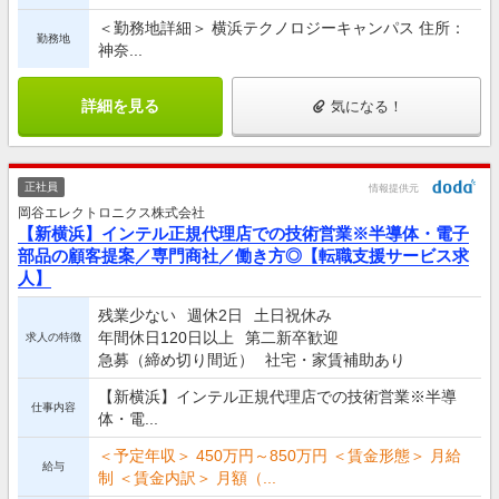
＜勤務地詳細＞ 横浜テクノロジーキャンパス 住所：
勤務地
神奈...
詳細を見る
気になる！
正社員
情報提供元
岡谷エレクトロニクス株式会社
【新横浜】インテル正規代理店での技術営業※半導体・電子
部品の顧客提案／専門商社／働き方◎【転職支援サービス求
人】
残業少ない
週休2日
土日祝休み
年間休日120日以上
第二新卒歓迎
求人の特徴
急募（締め切り間近）
社宅・家賃補助あり
【新横浜】インテル正規代理店での技術営業※半導
仕事内容
体・電...
＜予定年収＞ 450万円～850万円 ＜賃金形態＞ 月給
給与
制 ＜賃金内訳＞ 月額（...