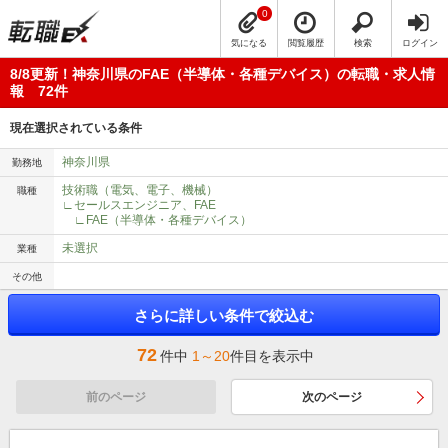
0
気になる
閲覧履歴
検索
ログイン
8/8更新！神奈川県のFAE（半導体・各種デバイス）の転職・求人情
報 72件
現在選択されている条件
神奈川県
勤務地
技術職（電気、電子、機械）
職種
∟セールスエンジニア、FAE
∟FAE（半導体・各種デバイス）
未選択
業種
その他
さらに詳しい条件で絞込む
72
件中
1～20
件目を表示中
前のページ
次のページ