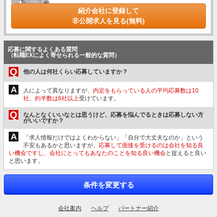
紹介会社に登録して
非公開求人を見る(無料)
応募に関するよくある質問
（転職EXによく寄せられる一般的な質問）
Q
他の人は何社くらい応募していますか？
A
人によって異なりますが、
内定をもらっている人の平均応募数は10
社、約半数は6社以上
受けています。
Q
なんとなくいいなとは思うけど、応募を悩んでるときは応募しない方
がいいですか？
A
「求人情報だけではよくわからない」「自分で大丈夫なのか」という
不安もあるかと思いますが、
応募して面接を受けるのは会社を知る良
い機会ですし、会社にとってもあなたのことを知る良い機会
と捉えると良い
と思います。
条件を変更する
会社案内
ヘルプ
パートナー紹介