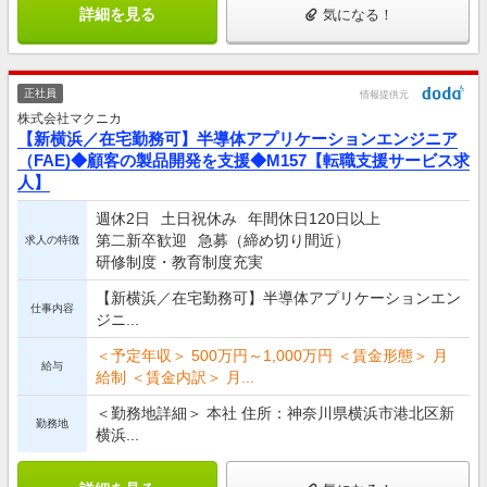
詳細を見る
気になる！
正社員
情報提供元
株式会社マクニカ
【新横浜／在宅勤務可】半導体アプリケーションエンジニア
（FAE)◆顧客の製品開発を支援◆M157【転職支援サービス求
人】
週休2日
土日祝休み
年間休日120日以上
第二新卒歓迎
急募（締め切り間近）
求人の特徴
研修制度・教育制度充実
【新横浜／在宅勤務可】半導体アプリケーションエン
仕事内容
ジニ...
＜予定年収＞ 500万円～1,000万円 ＜賃金形態＞ 月
給与
給制 ＜賃金内訳＞ 月...
＜勤務地詳細＞ 本社 住所：神奈川県横浜市港北区新
勤務地
横浜...