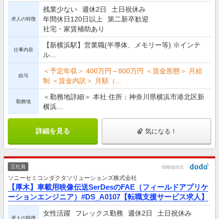
残業少ない
週休2日
土日祝休み
年間休日120日以上
第二新卒歓迎
求人の特徴
社宅・家賃補助あり
【新横浜駅】営業職(半導体、メモリー等) ※インテ
仕事内容
ル...
＜予定年収＞ 400万円～800万円 ＜賃金形態＞ 月給
給与
制 ＜賃金内訳＞ 月額（...
＜勤務地詳細＞ 本社 住所：神奈川県横浜市港北区新
勤務地
横浜...
詳細を見る
気になる！
正社員
情報提供元
ソニーセミコンダクタソリューションズ株式会社
【厚木】車載用映像伝送SerDesのFAE（フィールドアプリケ
ーションエンジニア）#DS_A0107【転職支援サービス求人】
女性活躍
フレックス勤務
週休2日
土日祝休み
求人の特徴