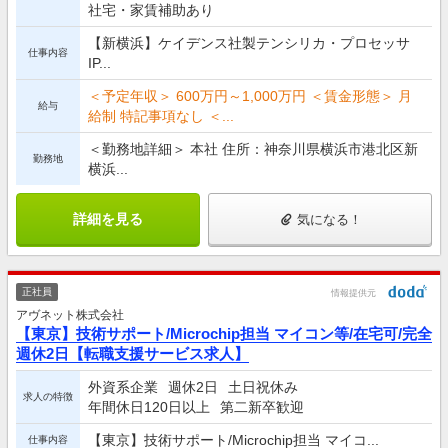
社宅・家賃補助あり
【新横浜】ケイデンス社製テンシリカ・プロセッサ
仕事内容
IP...
＜予定年収＞ 600万円～1,000万円 ＜賃金形態＞ 月
給与
給制 特記事項なし ＜...
＜勤務地詳細＞ 本社 住所：神奈川県横浜市港北区新
勤務地
横浜...
詳細を見る
気になる！
正社員
情報提供元
アヴネット株式会社
【東京】技術サポート/Microchip担当 マイコン等/在宅可/完全
週休2日【転職支援サービス求人】
外資系企業
週休2日
土日祝休み
求人の特徴
年間休日120日以上
第二新卒歓迎
【東京】技術サポート/Microchip担当 マイコ...
仕事内容