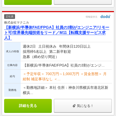
正社員
情報提供元
株式会社マクニカ
【新横浜/半導体FAE/FPGA】社員の3割がエンジニア/リモー
ト可/世界最先端技術をリード／M11【転職支援サービス求
人】
週休2日
土日祝休み
年間休日120日以上
採用枠5名以上
第二新卒歓迎
求人の特徴
急募（締め切り間近）
【新横浜/半導体FAE/FPGA】社員の3割がエンジ...
仕事内容
＜予定年収＞ 700万円～1,000万円 ＜賃金形態＞ 月
給与
給制 補足事項なし ＜...
＜勤務地詳細＞ 本社 住所：神奈川県横浜市港北区新
勤務地
横浜...
詳細を見る
気になる！