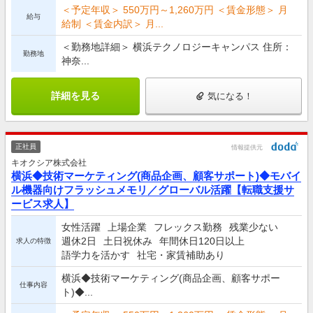
＜予定年収＞ 550万円～1,260万円 ＜賃金形態＞ 月
給与
給制 ＜賃金内訳＞ 月...
＜勤務地詳細＞ 横浜テクノロジーキャンパス 住所：
勤務地
神奈...
詳細を見る
気になる！
正社員
情報提供元
キオクシア株式会社
横浜◆技術マーケティング(商品企画、顧客サポート)◆モバイ
ル機器向けフラッシュメモリ／グローバル活躍【転職支援サ
ービス求人】
女性活躍
上場企業
フレックス勤務
残業少ない
週休2日
土日祝休み
年間休日120日以上
求人の特徴
語学力を活かす
社宅・家賃補助あり
横浜◆技術マーケティング(商品企画、顧客サポー
仕事内容
ト)◆...