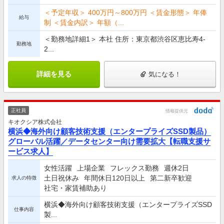
＜予定年収＞ 400万円～800万円 ＜賃金形態＞ 年俸
給与
制 ＜賃金内訳＞ 年額（...
＜勤務地詳細1＞ 本社 住所：東京都渋谷区恵比寿4-
勤務地
2...
詳細を見る
気になる！
正社員
情報提供元
キオクシア株式会社
横浜◆海外向け顧客技術支援（エンタープライズSSD製品）
グローバル活躍／データセンター向け需要拡大【転職支援サ
ービス求人】
女性活躍
上場企業
フレックス勤務
週休2日
土日祝休み
年間休日120日以上
第二新卒歓迎
求人の特徴
社宅・家賃補助あり
横浜◆海外向け顧客技術支援（エンタープライズSSD
仕事内容
製...