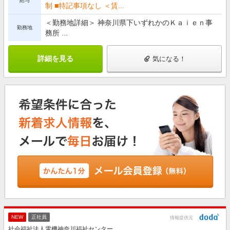
給与
制 ■特記事項なし ＜賃...
＜勤務地詳細＞ 神奈川県下いずれかのＫａｉｅｎ事
勤務地
務所 ...
詳細を見る
気になる！
NEW
正社員
情報提供元
社会福祉法人電機神奈川福祉センター