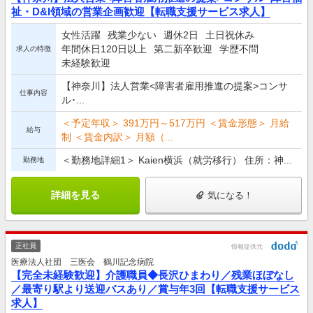
祉・D&I領域の営業企画歓迎【転職支援サービス求人】
女性活躍
残業少ない
週休2日
土日祝休み
年間休日120日以上
第二新卒歓迎
学歴不問
求人の特徴
未経験歓迎
【神奈川】法人営業<障害者雇用推進の提案>コンサ
仕事内容
ル･...
＜予定年収＞ 391万円～517万円 ＜賃金形態＞ 月給
給与
制 ＜賃金内訳＞ 月額（...
＜勤務地詳細1＞ Kaien横浜（就労移行） 住所：神...
勤務地
詳細を見る
気になる！
正社員
情報提供元
医療法人社団 三医会 鶴川記念病院
【完全未経験歓迎】介護職員◆長沢ひまわり／残業ほぼなし
／最寄り駅より送迎バスあり／賞与年3回【転職支援サービス
求人】