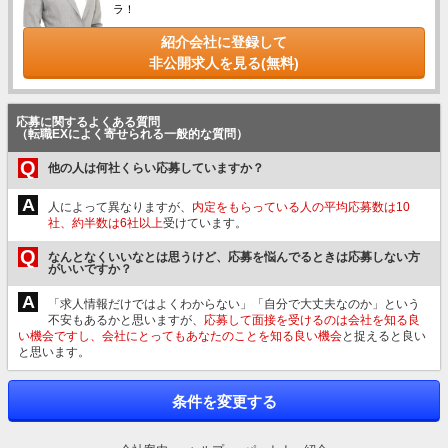
ラ！
紹介会社に登録して
非公開求人を見る(無料)
応募に関するよくある質問
（転職EXによく寄せられる一般的な質問）
Q
他の人は何社くらい応募していますか？
A
人によって異なりますが、
内定をもらっている人の平均応募数は10
社、約半数は6社以上
受けています。
Q
なんとなくいいなとは思うけど、応募を悩んでるときは応募しない方
がいいですか？
A
「求人情報だけではよくわからない」「自分で大丈夫なのか」という
不安もあるかと思いますが、
応募して面接を受けるのは会社を知る良
い機会ですし、会社にとってもあなたのことを知る良い機会
と捉えると良い
と思います。
条件を変更する