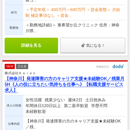
＜予定年収＞ 400万円～600万円 ＜賃金形態＞ 月給
給与
制 補足事項なし ＜賃金...
＜勤務地詳細1＞ 東希望が丘クリニック 住所：神奈
勤務地
川県...
詳細を見る
気になる！
NEW
正社員
情報提供元
株式会社Ｋａｉｅｎ
【神奈川】発達障害の方のキャリア支援★未経験OK／残業月
5H《人の役に立ちたい気持ちを仕事へ》【転職支援サービス
求人】
女性活躍
残業少ない
週休2日
土日祝休み
年間休日120日以上
第二新卒歓迎
学歴不問
求人の特徴
未経験歓迎
【神奈川】発達障害の方のキャリア支援★未経験OK
仕事内容
／残...