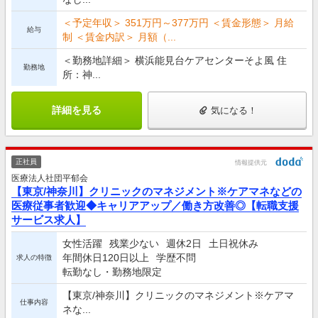
＜予定年収＞ 351万円～377万円 ＜賃金形態＞ 月給
給与
制 ＜賃金内訳＞ 月額（...
＜勤務地詳細＞ 横浜能見台ケアセンターそよ風 住
勤務地
所：神...
詳細を見る
気になる！
正社員
情報提供元
医療法人社団平郁会
【東京/神奈川】クリニックのマネジメント※ケアマネなどの
医療従事者歓迎◆キャリアアップ／働き方改善◎【転職支援
サービス求人】
女性活躍
残業少ない
週休2日
土日祝休み
年間休日120日以上
学歴不問
求人の特徴
転勤なし・勤務地限定
【東京/神奈川】クリニックのマネジメント※ケアマ
仕事内容
ネな...