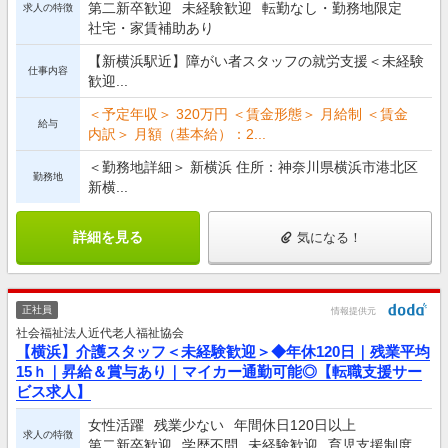
第二新卒歓迎
未経験歓迎
転勤なし・勤務地限定
求人の特徴
社宅・家賃補助あり
【新横浜駅近】障がい者スタッフの就労支援＜未経験
仕事内容
歓迎...
＜予定年収＞ 320万円 ＜賃金形態＞ 月給制 ＜賃金
給与
内訳＞ 月額（基本給）：2...
＜勤務地詳細＞ 新横浜 住所：神奈川県横浜市港北区
勤務地
新横...
詳細を見る
気になる！
正社員
情報提供元
社会福祉法人近代老人福祉協会
【横浜】介護スタッフ＜未経験歓迎＞◆年休120日｜残業平均
15ｈ｜昇給＆賞与あり｜マイカー通勤可能◎【転職支援サー
ビス求人】
女性活躍
残業少ない
年間休日120日以上
求人の特徴
第二新卒歓迎
学歴不問
未経験歓迎
育児支援制度