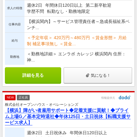
週休2日
年間休日120日以上
第二新卒歓迎
求人の特徴
学歴不問
転勤なし・勤務地限定
【横浜関内】～サービス管理責任者～急成長福祉系ベ
仕事内容
ンチ...
＜予定年収＞ 420万円～480万円 ＜賃金形態＞ 月給
給与
制 補足事項無し ＜賃金...
＜勤務地詳細＞ エンラボ カレッジ 横浜関内 住所：
勤務地
神...
詳細を見る
気になる！
NEW
正社員
情報提供元
株式会社オープンハウス・オペレーションズ
【横浜】障がい者雇用サポート◆定着支援に貢献！◆プライ
ム上場G／基本定時退社◆年休125日・土日祝休【転職支援サ
ービス求人】
週休2日
土日祝休み
年間休日120日以上