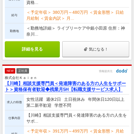
資格...
＜予定年収＞ 380万円～480万円 ＜賃金形態＞ 日給
給与
月給制 ＜賃金内訳＞ 月...
＜勤務地詳細＞ ライブリーケア中銀小田原 住所：神
勤務地
奈川...
詳細を見る
気になる！
NEW
正社員
情報提供元
株式会社Ｋａｉｅｎ
【川崎】相談支援専門員＜発達障害のある方の人生をサポー
ト＞資格保有者歓迎◆残業月5H【転職支援サービス求人】
女性活躍
週休2日
土日祝休み
年間休日120日以上
求人の特徴
第二新卒歓迎
学歴不問
【川崎】相談支援専門員＜発達障害のある方の人生を
仕事内容
サポ...
＜予定年収＞ 391万円～499万円 ＜賃金形態＞ 月給
給与