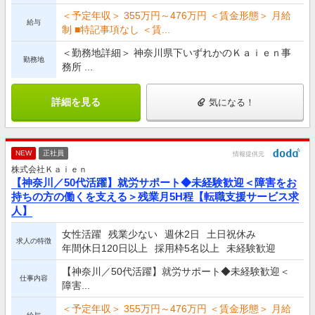
＜予定年収＞ 355万円～476万円 ＜賃金形態＞ 月給
給与
制 ■特記事項なし ＜賃...
＜勤務地詳細＞ 神奈川県下いずれかのＫａｉｅｎ事
勤務地
務所 ...
詳細を見る
気になる！
NEW
正社員
情報提供元
株式会社Ｋａｉｅｎ
【神奈川／50代活躍】就労サポート◆未経験歓迎＜障害をお
持ちの方の働くを支える＞残業月5H程【転職支援サービス求
人】
女性活躍
残業少ない
週休2日
土日祝休み
求人の特徴
年間休日120日以上
採用枠5名以上
未経験歓迎
【神奈川／50代活躍】就労サポート◆未経験歓迎＜
仕事内容
障害...
＜予定年収＞ 355万円～476万円 ＜賃金形態＞ 月給