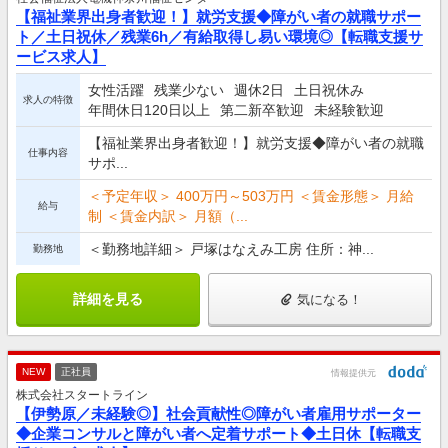
【福祉業界出身者歓迎！】就労支援◆障がい者の就職サポー
ト／土日祝休／残業6h／有給取得し易い環境◎【転職支援サ
ービス求人】
女性活躍
残業少ない
週休2日
土日祝休み
求人の特徴
年間休日120日以上
第二新卒歓迎
未経験歓迎
【福祉業界出身者歓迎！】就労支援◆障がい者の就職
仕事内容
サポ...
＜予定年収＞ 400万円～503万円 ＜賃金形態＞ 月給
給与
制 ＜賃金内訳＞ 月額（...
＜勤務地詳細＞ 戸塚はなえみ工房 住所：神...
勤務地
詳細を見る
気になる！
NEW
正社員
情報提供元
株式会社スタートライン
【伊勢原／未経験◎】社会貢献性◎障がい者雇用サポーター
◆企業コンサルと障がい者へ定着サポート◆土日休【転職支