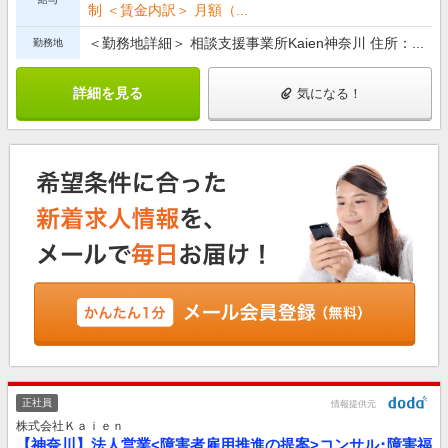
制 ＜賃金内訳＞ 月額（...
＜勤務地詳細＞ 相談支援事業所Kaien神奈川 住所：...
勤務地
詳細を見る
気になる！
正社員
情報提供元
株式会社Ｋａｉｅｎ
【神奈川】法人営業<障害者雇用推進の提案>コンサル･障害福