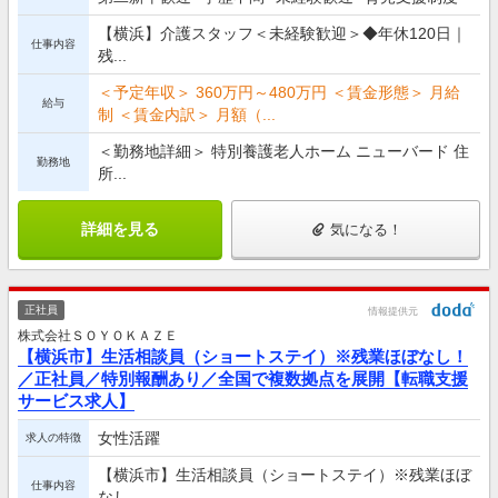
【横浜】介護スタッフ＜未経験歓迎＞◆年休120日｜
仕事内容
残...
＜予定年収＞ 360万円～480万円 ＜賃金形態＞ 月給
給与
制 ＜賃金内訳＞ 月額（...
＜勤務地詳細＞ 特別養護老人ホーム ニューバード 住
勤務地
所...
詳細を見る
気になる！
正社員
情報提供元
株式会社ＳＯＹＯＫＡＺＥ
【横浜市】生活相談員（ショートステイ）※残業ほぼなし！
／正社員／特別報酬あり／全国で複数拠点を展開【転職支援
サービス求人】
女性活躍
求人の特徴
【横浜市】生活相談員（ショートステイ）※残業ほぼ
仕事内容
なし...