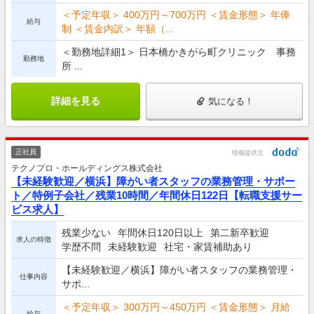
＜予定年収＞ 400万円～700万円 ＜賃金形態＞ 年俸
給与
制 ＜賃金内訳＞ 年額（...
＜勤務地詳細1＞ 日本橋かきがら町クリニック 事務
勤務地
所 ...
詳細を見る
気になる！
正社員
情報提供元
テクノプロ・ホールディングス株式会社
【未経験歓迎／横浜】障がい者スタッフの業務管理・サポー
ト／特例子会社／残業10時間／年間休日122日【転職支援サー
ビス求人】
残業少ない
年間休日120日以上
第二新卒歓迎
求人の特徴
学歴不問
未経験歓迎
社宅・家賃補助あり
【未経験歓迎／横浜】障がい者スタッフの業務管理・
仕事内容
サポ...
＜予定年収＞ 300万円～450万円 ＜賃金形態＞ 月給
給与