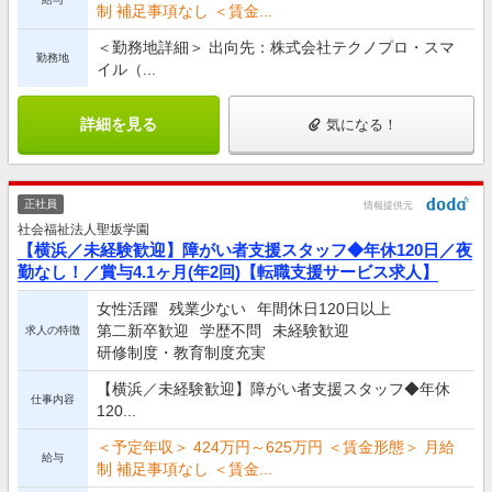
制 補足事項なし ＜賃金...
＜勤務地詳細＞ 出向先：株式会社テクノプロ・スマ
勤務地
イル（...
詳細を見る
気になる！
正社員
情報提供元
社会福祉法人聖坂学園
【横浜／未経験歓迎】障がい者支援スタッフ◆年休120日／夜
勤なし！／賞与4.1ヶ月(年2回)【転職支援サービス求人】
女性活躍
残業少ない
年間休日120日以上
第二新卒歓迎
学歴不問
未経験歓迎
求人の特徴
研修制度・教育制度充実
【横浜／未経験歓迎】障がい者支援スタッフ◆年休
仕事内容
120...
＜予定年収＞ 424万円～625万円 ＜賃金形態＞ 月給
給与
制 補足事項なし ＜賃金...