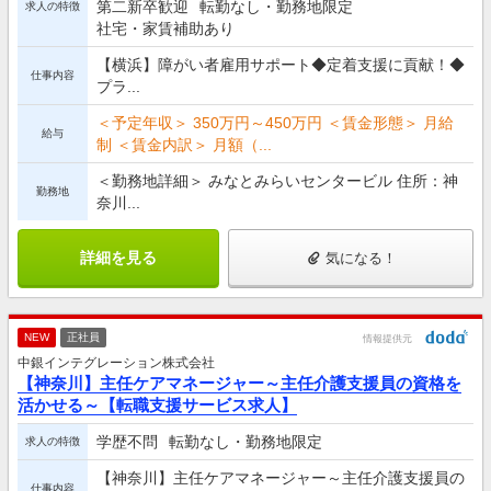
第二新卒歓迎
転勤なし・勤務地限定
求人の特徴
社宅・家賃補助あり
【横浜】障がい者雇用サポート◆定着支援に貢献！◆
仕事内容
プラ...
＜予定年収＞ 350万円～450万円 ＜賃金形態＞ 月給
給与
制 ＜賃金内訳＞ 月額（...
＜勤務地詳細＞ みなとみらいセンタービル 住所：神
勤務地
奈川...
詳細を見る
気になる！
NEW
正社員
情報提供元
中銀インテグレーション株式会社
【神奈川】主任ケアマネージャー～主任介護支援員の資格を
活かせる～【転職支援サービス求人】
学歴不問
転勤なし・勤務地限定
求人の特徴
【神奈川】主任ケアマネージャー～主任介護支援員の
仕事内容