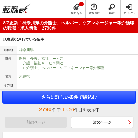
0
気になる
閲覧履歴
検索
ログイン
8/7更新！神奈川県の介護士、ヘルパー、ケアマネージャー等介護職
の転職・求人情報 2790件
現在選択されている条件
神奈川県
勤務地
医療、介護、福祉サービス
職種
∟介護、福祉サービス関連
∟介護士、ヘルパー、ケアマネージャー等介護職
未選択
業種
その他
さらに詳しい条件で絞込む
2790
件中
1～20
件目を表示中
前のページ
次のページ