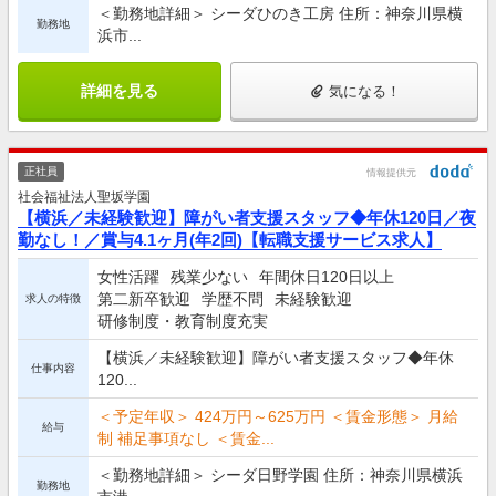
＜勤務地詳細＞ シーダひのき工房 住所：神奈川県横
勤務地
浜市...
詳細を見る
気になる！
正社員
情報提供元
社会福祉法人聖坂学園
【横浜／未経験歓迎】障がい者支援スタッフ◆年休120日／夜
勤なし！／賞与4.1ヶ月(年2回)【転職支援サービス求人】
女性活躍
残業少ない
年間休日120日以上
第二新卒歓迎
学歴不問
未経験歓迎
求人の特徴
研修制度・教育制度充実
【横浜／未経験歓迎】障がい者支援スタッフ◆年休
仕事内容
120...
＜予定年収＞ 424万円～625万円 ＜賃金形態＞ 月給
給与
制 補足事項なし ＜賃金...
＜勤務地詳細＞ シーダ日野学園 住所：神奈川県横浜
勤務地