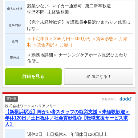
残業少ない
マイカー通勤可
第二新卒歓迎
求人の特徴
学歴不問
未経験歓迎
【完全未経験歓迎】介護職員◆長沢ひまわり／残業ほ
仕事内容
ぼな...
＜予定年収＞ 356万円～400万円 ＜賃金形態＞ 月給
給与
制 ＜賃金内訳＞ 月額（...
＜勤務地詳細＞ ナーシングケアホーム長沢ひまわり
勤務地
住所...
詳細を見る
気になる！
正社員
情報提供元
株式会社ワークスバリアフリー
【新横浜駅近】障がい者スタッフの就労支援＜未経験歓迎＞
年休120日／土日祝休／社会貢献性◎【転職支援サービス求
人】
週休2日
土日祝休み
年間休日120日以上