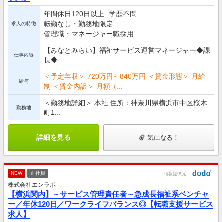
年間休日120日以上
学歴不問
転勤なし・勤務地限定
求人の特徴
管理職・マネージャー職採用
【みなとみらい】福祉サービス運営マネージャー◆課
仕事内容
長◆...
＜予定年収＞ 720万円～840万円 ＜賃金形態＞ 月給
給与
制 ＜賃金内訳＞ 月額（...
＜勤務地詳細＞ 本社 住所：神奈川県横浜市中区桜木
勤務地
町1...
詳細を見る
気になる！
NEW
正社員
情報提供元
株式会社エンラボ
【横浜関内】～サービス管理責任者～急成長福祉系ベンチャ
ー／年休120日／ワークライフバランス◎【転職支援サービス
求人】