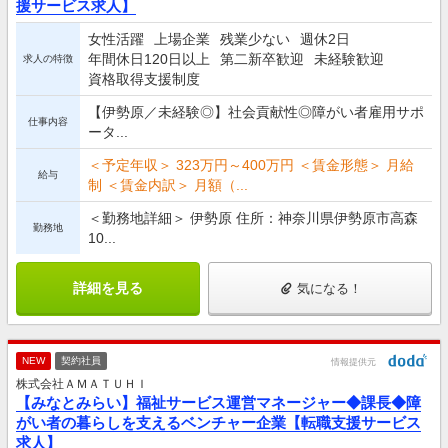
援サービス求人】
女性活躍
上場企業
残業少ない
週休2日
年間休日120日以上
第二新卒歓迎
未経験歓迎
求人の特徴
資格取得支援制度
【伊勢原／未経験◎】社会貢献性◎障がい者雇用サポ
仕事内容
ータ...
＜予定年収＞ 323万円～400万円 ＜賃金形態＞ 月給
給与
制 ＜賃金内訳＞ 月額（...
＜勤務地詳細＞ 伊勢原 住所：神奈川県伊勢原市高森
勤務地
10...
詳細を見る
気になる！
NEW
契約社員
情報提供元
株式会社ＡＭＡＴＵＨＩ
【みなとみらい】福祉サービス運営マネージャー◆課長◆障
がい者の暮らしを支えるベンチャー企業【転職支援サービス
求人】