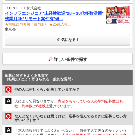
ＣＯＮＦＩＴ株式会社
インフラエンジニア*未経験歓迎*20～30代多数活躍*
残業月4h*リモート案件有*研...
★前職給与考慮／賞与あり ★25歳入社...
東京都
気になる！
詳しい条件で探す
応募に関するよくある質問
（転職EXによく寄せられる一般的な質問）
Q
他の人は何社くらい応募していますか？
A
人によって異なりますが、
内定をもらっている人の平均応募数は10
社、約半数は6社以上
受けています。
Q
なんとなくいいなとは思うけど、応募を悩んでるときは応募しない方
がいいですか？
A
「求人情報だけではよくわからない」「自分で大丈夫なのか」という