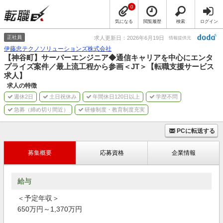
0
気になる
閲覧履歴
検索
ログイン
正社員
求人更新日：2026年6月19日
情報提供元
伊藤忠テクノソリューションズ株式会社
【神谷町】サーバーエンジニア◆通信キャリアを中心にエンタ
プライズ案件／最上流工程から参画＜JT＞【転職支援サービス
求人】
求人の特徴
週休2日
土日祝休み
年間休日120日以上
学歴不問
急募（締め切り間近）
研修制度・教育制度充実
PCに転送する
募集概要
応募資格
企業情報
給与
＜予定年収＞
650万円～1,370万円