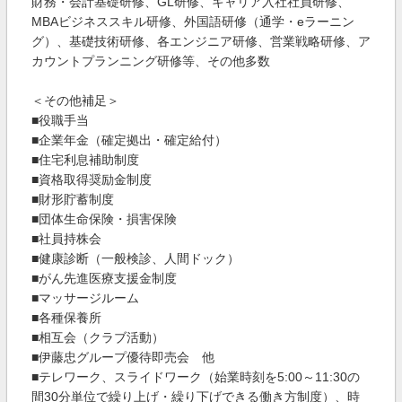
財務・会計基礎研修、GL研修、キャリア入社社員研修、
MBAビジネススキル研修、外国語研修（通学・eラーニン
グ）、基礎技術研修、各エンジニア研修、営業戦略研修、ア
カウントプランニング研修等、その他多数
＜その他補足＞
■役職手当
■企業年金（確定拠出・確定給付）
■住宅利息補助制度
■資格取得奨励金制度
■財形貯蓄制度
■団体生命保険・損害保険
■社員持株会
■健康診断（一般検診、人間ドック）
■がん先進医療支援金制度
■マッサージルーム
■各種保養所
■相互会（クラブ活動）
■伊藤忠グループ優待即売会 他
■テレワーク、スライドワーク（始業時刻を5:00～11:30の
間30分単位で繰り上げ・繰り下げできる働き方制度）、時