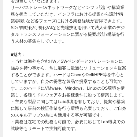
を担当していただきます。
サーバ/ストレージ/ネットワークなどインフラ設計や構築業
務を担当していただき、インフラにおける提案から設計/構
築/試験 など各フェーズにおける業務経験が習得できます。
SDx/自動化/可視化/AIなど先端技術を用いて法人企業のデジ
タルトランスフォーメーションに繋がる提案/設計/構築を行
う人材の募集をしています。
■魅力：
・当社は海外を含むHW／SWベンダーとのリレーションに
強みを持つ事から、常に顧客に最適なソリューションを提案
することができます。ハードはCiscoやDell/HPE等を中心と
していますが、自身の得意な製品で提案することも可能で
す。このハードにVMware、Windows、LinuxのOS環境を構
築し、各種ミドルウェアをお客様要件に沿って構築します。
・主要な製品に関してはLab環境を有しており、提案や構築
に際して事前の検証作業を行う環境も充実しており、ご自身
のスキルアップの為にも活用する事が可能です。
・業務は在宅での勤務も可能で、必要に応じてLab環境での
試験等もリモートで実施可能です。