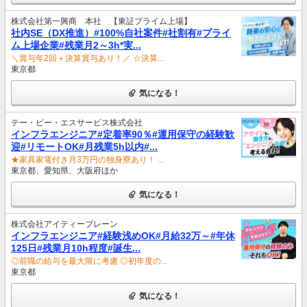
株式会社第一興商 本社 【東証プライム上場】
社内SE（DX推進）#100%自社案件#社割有#プライ
ム上場企業#残業月2～3h*実...
＼賞与年2回＋決算賞与あり！／ ☆決算...
東京都
気になる！
テー・ピー・エスサービス株式会社
インフラエンジニア#定着率90％#運用保守の経験歓
迎#リモートOK#月残業5h以内#...
★家具家電付き月3万円の独身寮あり！ ...
東京都、愛知県、大阪府ほか
気になる！
株式会社アイティーブレーン
インフラエンジニア#経験浅めOK#月給32万～#年休
125日#残業月10h程度#誕生...
◎前職の給与を最大限に考慮 ◎初年度の...
東京都
気になる！