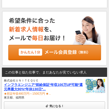
この仕事と似た仕事で、まだあなたが見ていない求人
株式会社ＵＮＩＴＥＱＵＥ
インフラエンジニア*前給保証*年収100万UP可能*還
元率最大90%*年休130日*...
★想定年収480万円～1500万円 ★...
東京都、福岡県
気になる！