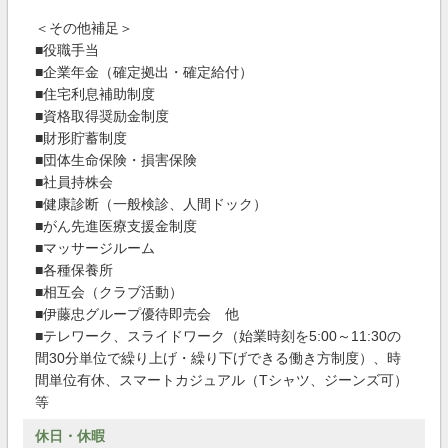
＜その他補足＞
■役職手当
■企業年金（確定拠出・確定給付）
■住宅利息補助制度
■資格取得奨励金制度
■財形貯蓄制度
■団体生命保険・損害保険
■社員持株会
■健康診断（一般検診、人間ドック）
■がん先進医療支援金制度
■マッサージルーム
■各種保養所
■相互会（クラブ活動）
■伊藤忠グループ優待即売会 他
■テレワーク、スライドワーク（始業時刻を5:00～11:30の
間30分単位で繰り上げ・繰り下げできる働き方制度）、時
間単位有休、スマートカジュアル（Tシャツ、ジーンズ可）
等
休日・休暇