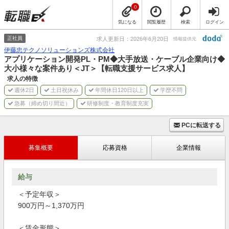
0
気になる
閲覧履歴
検索
ログイン
正社員
求人更新日：2026年6月20日
情報提供元
伊藤忠テクノソリューションズ株式会社
アプリケーション開発PL・PM◆大手放送・ケーブル企業向け◆
大小様々な案件あり＜JT＞【転職支援サービス求人】
求人の特徴
週休2日
土日祝休み
年間休日120日以上
学歴不問
急募（締め切り間近）
研修制度・教育制度充実
PCに転送する
募集概要
応募資格
企業情報
給与
＜予定年収＞
900万円～1,370万円
＜賃金形態＞