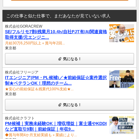
この仕事と似た仕事で、まだあなたが見ていない求人
株式会社GORACREW
SE/フルリモ7割/残業月10.4h/自社PJT有/AI関連資格
取得支援/元エンジニ...
月給30万6,250円以上＋賞与年2回...
東京都
気になる！
株式会社フリージア
ITエンジニア(PM・PL候補)／★前給保証☆案件選択
制★ベテランOK！理想のチーム...
★安心の前給保証＆残業代100%支給★...
東京都
気になる！
株式会社クラフト
PM候補｜実務未経験OK｜増収増益｜富士通やKDDI
など直取引9割｜前給保証｜年収9...
◆賞与年間4か月支給実績も＋業績により...