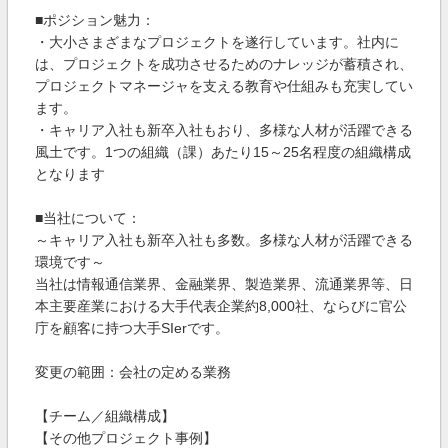
■ポジション魅力：
・大小さまざまなプロジェクトを遂行しています。社内に
は、プロジェクトを成功させるためのナレッジが蓄積され、
プロジェクトマネージャを支える教育や仕組みも充実してい
ます。
・キャリア入社も新卒入社もおり、多様な人材が活躍できる
風土です。1つの組織（課）あたり15～25名程度の組織構成
となります
■当社について：
～キャリア入社も新卒入社も多数。多様な人材が活躍できる
環境です～
当社は情報通信業界、金融業界、製造業界、流通業界等、日
本主要産業における大手代表企業約8,000社、ならびに官公
庁を顧客に持つ大手SIerです。
変更の範囲：会社の定める業務
【チーム／組織構成】
【その他プロジェクト事例】