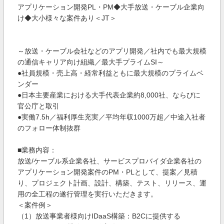
アプリケーション開発PL・PM◆大手放送・ケーブル企業向
け◆大小様々な案件あり＜JT＞
～放送・ケーブル会社などのアプリ開発／社内でも最大規模
の通信キャリア向け組織／最大手プライムSI～
●社員規模・売上高・経常利益ともに最大規模のプライムベ
ンダー
●日本主要産業における大手代表企業約8,000社、ならびに
官公庁と取引
●実働7.5h／福利厚生充実／平均年収1000万超／中途入社者
のフォロー体制抜群
■業務内容：
放送/ケーブル系企業各社、サービスプロバイダ企業各社の
アプリケーション開発案件のPM・PLとして、提案／見積
り、プロジェクト計画、設計、構築、テスト、リリース、運
用の全工程の遂行管理を実行いただきます。
＜案件例＞
（1）放送事業者様向けIDaaS構築：B2Cに提供する