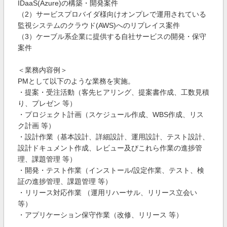
IDaaS(Azure)の構築・開発案件
（2）サービスプロバイダ様向けオンプレで運用されている
監視システムのクラウド(AWS)へのリプレイス案件
（3）ケーブル系企業に提供する自社サービスの開発・保守
案件
＜業務内容例＞
PMとして以下のような業務を実施。
・提案・受注活動（客先ヒアリング、提案書作成、工数見積
り、プレゼン 等）
・プロジェクト計画（スケジュール作成、WBS作成、リス
ク計画 等）
・設計作業（基本設計、詳細設計、運用設計、テスト設計、
設計ドキュメント作成、レビュー及びこれら作業の進捗管
理、課題管理 等）
・開発・テスト作業（インストール/設定作業、テスト、検
証の進捗管理、課題管理 等）
・リリース対応作業 （運用リハーサル、リリース立会い
等）
・アプリケーション保守作業（改修、リリース 等）