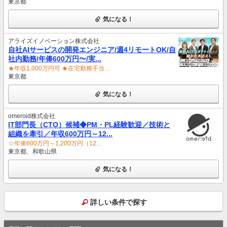
東京都
気になる！
アライズイノベーション株式会社
自社AIサービスの開発エンジニア/週4リモートOK/自
社内勤務/年俸600万円〜/実...
★年収1,000万円可 ★在宅勤務手当...
東京都
気になる！
omeroid株式会社
IT部門長（CTO）候補◆PM・PL経験歓迎／技術と
組織を牽引／年収600万円～12...
☆年俸600万円～1,200万円（12...
東京都、和歌山県
気になる！
詳しい条件で探す