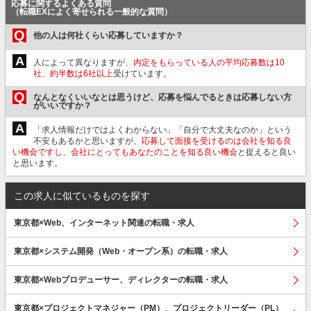
応募に関するよくある質問
（転職EXによく寄せられる一般的な質問）
Q
他の人は何社くらい応募していますか？
A
人によって異なりますが、
内定をもらっている人の平均応募数は10
社、約半数は6社以上
受けています。
Q
なんとなくいいなとは思うけど、応募を悩んでるときは応募しない方
がいいですか？
A
「求人情報だけではよくわからない」「自分で大丈夫なのか」という
不安もあるかと思いますが、
応募して面接を受けるのは会社を知る良
い機会ですし、会社にとってもあなたのことを知る良い機会
と捉えると良い
と思います。
この求人に似ているものを探す
東京都×Web、インターネット関連の転職・求人
東京都×システム開発（Web・オープン系）の転職・求人
東京都×Webプロデューサー、ディレクターの転職・求人
東京都×プロジェクトマネジャー（PM）、プロジェクトリーダー（PL）