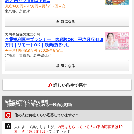
34万円～ ／5日以上連...
月給34万円～47万円＋賞与年2回＋交...
東京都、京都府
気になる！
大同生命保険株式会社
企業福利厚生プランナー｜未経験OK｜平均月収48.8
万円｜リモートOK｜残業ほぼなし...
★平均月収48.8万円（2025年度実...
北海道、青森県、岩手県ほか
気になる！
詳しい条件で探す
応募に関するよくある質問
（転職EXによく寄せられる一般的な質問）
Q
他の人は何社くらい応募していますか？
A
人によって異なりますが、
内定をもらっている人の平均応募数は10
社、約半数は6社以上
受けています。