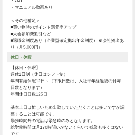
・OJT
・マニュアル動画あり
＜その他補足＞
■買い物時のポイント還元率アップ
■大会参加費割引など
■退職金制度あり（企業型確定拠出年金制度） ※会社拠出あ
り（月5,000円）
休日・休暇
【休日・休暇】
週休2日制（休日はシフト制）
年間有給休暇12日～（下限日数は、入社半年経過後の付与
日数となります）
年間休日日数125日
基本土日は忙しいため出勤していただくことは多いですが調
整することは可能です。
勤務時間外の電話は緊急時のみとなります。
総労働時間は月170時間いかないくらいで残業も多くはない
です。