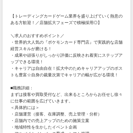
【トレーディングカードゲーム業界を盛り上げていく熱意の
ある方歓迎！／店舗拡大フェーズで積極採用◎】
＼求人のおすすめポイント／
・世界的大人気の『ポケモンカード専門店』で実践的な店舗
経営スキルが磨ける！
・成果や頑張りがしっかり評価に反映され着実にステップア
ップできる環境！
・キャリアは自由自在！拡大中のためキャリアアップのポス
トも豊富☆自身の裁量次第でキャリアの幅が広がる環境！
■職務詳細：
まずは接客や買取受付など、出来るところからお任せし徐々
に仕事の範囲を広げていきます。
＜具体的には＞
・店舗運営（接客、在庫調整、売上管理・分析）
・店舗内での売上アップのための施策立案
・地域特性を生かしたイベント企画