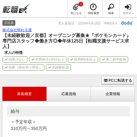
0
気になる
閲覧履歴
検索
ログイン
正社員
求人更新日：2026年5月18日
情報提供元
株式会社晴れる屋
【未経験歓迎／京都】オープニング募集★『ポケモンカード』
専門店スタッフ◆働き方◎◆年休125日【転職支援サービス求
人】
求人の特徴
残業少ない
年間休日120日以上
採用枠5名以上
第二新卒歓迎
急募（締め切り間近）
未経験歓迎
PCに転送する
募集概要
応募資格
企業情報
給与
＜予定年収＞
310万円～350万円