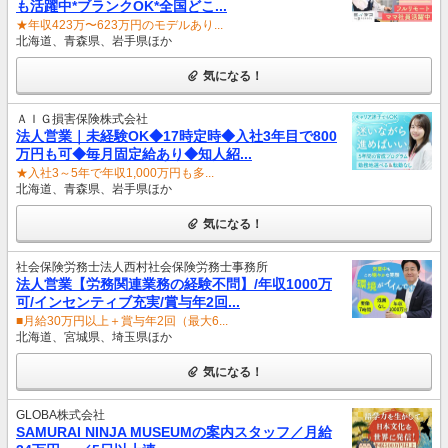
も活躍中*ブランクOK*全国どこ...
★年収423万〜623万円のモデルあり...
北海道、青森県、岩手県ほか
気になる！
ＡＩＧ損害保険株式会社
法人営業｜未経験OK◆17時定時◆入社3年目で800
万円も可◆毎月固定給あり◆知人紹...
★入社3～5年で年収1,000万円も多...
北海道、青森県、岩手県ほか
気になる！
社会保険労務士法人西村社会保険労務士事務所
法人営業【労務関連業務の経験不問】/年収1000万
可/インセンティブ充実/賞与年2回...
■月給30万円以上＋賞与年2回（最大6...
北海道、宮城県、埼玉県ほか
気になる！
GLOBA株式会社
SAMURAI NINJA MUSEUMの案内スタッフ／月給