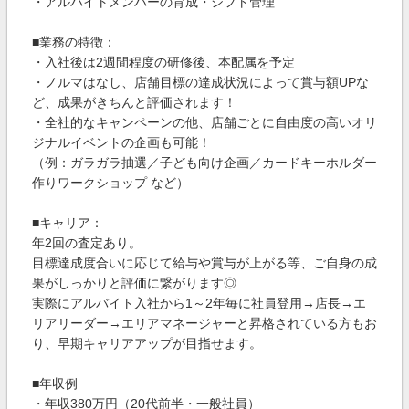
・アルバイトメンバーの育成・シフト管理
■業務の特徴：
・入社後は2週間程度の研修後、本配属を予定
・ノルマはなし、店舗目標の達成状況によって賞与額UPな
ど、成果がきちんと評価されます！
・全社的なキャンペーンの他、店舗ごとに自由度の高いオリ
ジナルイベントの企画も可能！
（例：ガラガラ抽選／子ども向け企画／カードキーホルダー
作りワークショップ など）
■キャリア：
年2回の査定あり。
目標達成度合いに応じて給与や賞与が上がる等、ご自身の成
果がしっかりと評価に繋がります◎
実際にアルバイト入社から1～2年毎に社員登用→店長→エ
リアリーダー→エリアマネージャーと昇格されている方もお
り、早期キャリアアップが目指せます。
■年収例
・年収380万円（20代前半・一般社員）