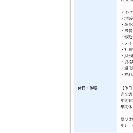
＜その
・地域
・単身
・帰省
・転勤
・メイ
・社員
・財形
・資格
・通信
・福利
休日・休暇
【休日
完全週
年間有
年間休
夏期休
年）、