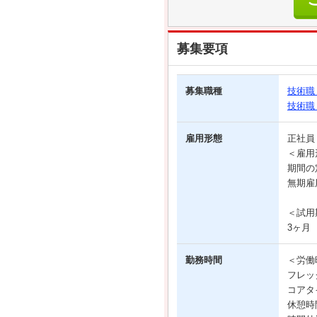
募集要項
募集職種
技術職
技術職
雇用形態
正社
＜雇用
期間の
無期雇
＜試用
3ヶ月
勤務時間
＜労働
フレッ
コアタイ
休憩時間