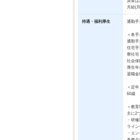
賃金は
月給(
待遇・福利厚生
通勤手
＜各手
通勤手
住宅手
寮社宅
社会保
厚生年
退職金
＜定年
60歳
＜教育
主に2
・研修
ライン
・エン
各拠点