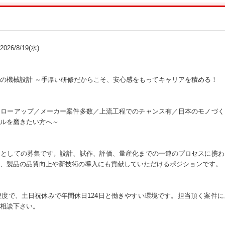
26/8/19(水)
の機械設計 ～手厚い研修だからこそ、安心感をもってキャリアを積める！
ォローアップ／メーカー案件多数／上流工程でのチャンス有／日本のモノづく
ルを磨きたい方へ～
アとしての募集です。設計、試作、評価、量産化までの一連のプロセスに携わ
、製品の品質向上や新技術の導入にも貢献していただけるポジションです。
程度で、土日祝休みで年間休日124日と働きやすい環境です。担当頂く案件
相談下さい。