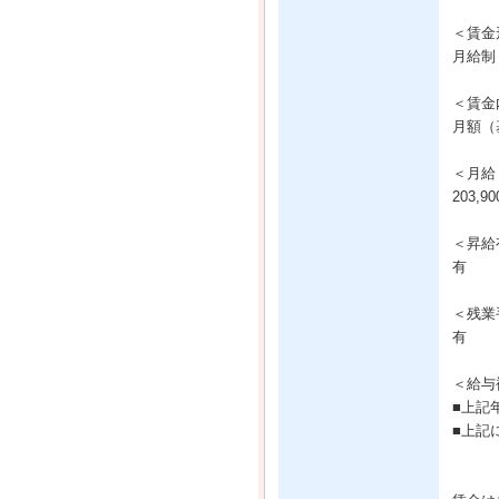
＜賃金
月給制
＜賃金
月額（基
＜月給
203,9
＜昇給
有
＜残業
有
＜給与
■上記
■上記に