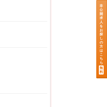
非
公
開
求
人
を
お
探
し
の
方
は
こ
ち
ら
無
料