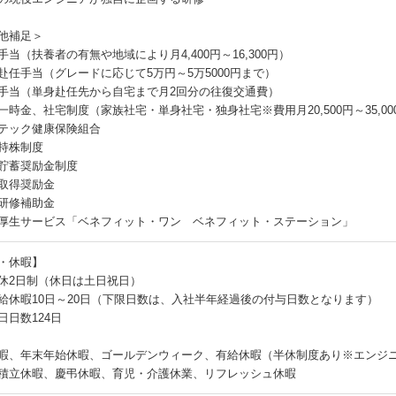
他補足＞
手当（扶養者の有無や地域により月4,400円～16,300円）
赴任手当（グレードに応じて5万円～5万5000円まで）
手当（単身赴任先から自宅まで月2回分の往復交通費）
一時金、社宅制度（家族社宅・単身社宅・独身社宅※費用月20,500円～35,0
テック健康保険組合
持株制度
貯蓄奨励金制度
取得奨励金
研修補助金
厚生サービス「ベネフィット・ワン ベネフィット・ステーション」
・休暇】
休2日制（休日は土日祝日）
給休暇10日～20日（下限日数は、入社半年経過後の付与日数となります）
日日数124日
暇、年末年始休暇、ゴールデンウィーク、有給休暇（半休制度あり※エンジニ
積立休暇、慶弔休暇、育児・介護休業、リフレッシュ休暇