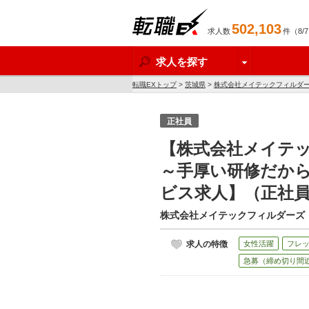
502,103
求人数
件（8/
転職EX
求人を探す
転職EXトップ
>
茨城県
>
株式会社メイテックフィルダ
正社員
【株式会社メイテ
～手厚い研修だか
ビス求人】（正社
株式会社メイテックフィルダーズ
求人の特徴
女性活躍
フレ
急募（締め切り間