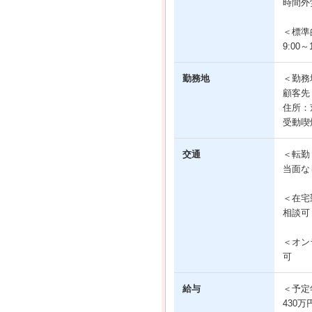
時間外
＜標準
9:00～1
勤務地
＜勤務
顧客先
住所：
受動喫
交通
＜転勤
当面な
＜在宅
相談可
＜オン
可
給与
＜予定
430万