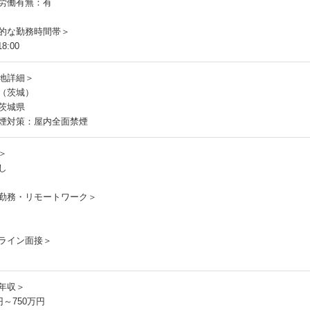
労働有無：有
的な勤務時間帯＞
8:00
地詳細＞
（茨城）
茨城県
煙対策：屋内全面禁煙
＞
し
勤務・リモートワーク＞
ライン面接＞
年収＞
円～750万円