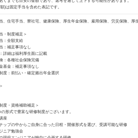
あくまでも目安の金額であり、選考を通じて上下する可能性があります。
月額)は固定手当を含めた表記です。
当、住宅手当、寮社宅、健康保険、厚生年金保険、雇用保険、労災保険、厚
当・制度補足＞
当：全額支給
当：補足事項なし
：詳細は福利厚生面に記載
険：各種社会保険完備
金基金：補足事項なし
制度：前払い・確定拠出年金選択
＞
制度・資格補助補足＞
つの形式で豊富な研修制度がございます。
講座
ナップの中からご自身に合った日程・開催形式を選び、受講可能な研修
ジニア勉強会
の現役エンジニアが独自に企画する研修