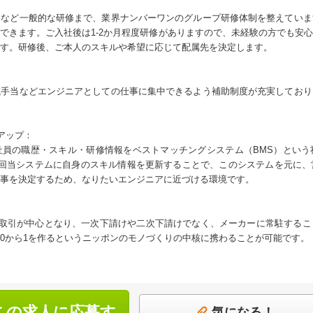
ーなど一般的な研修まで、業界ナンバーワンのグループ研修体制を整えていま
できます。ご入社後は1-2か月程度研修がありますので、未経験の方でも安
す。研修後、ご本人のスキルや希望に応じて配属先を決定します。
域手当などエンジニアとしての仕事に集中できるよう補助制度が充実しており
アップ：
社員の職歴・スキル・研修情報をベストマッチングシステム（BMS）という
1回当システムに自身のスキル情報を更新することで、このシステムを元に、
事を決定するため、なりたいエンジニアに近づける環境です。
お取引が中心となり、一次下請けや二次下請けでなく、メーカーに常駐する
0から1を作るというニッポンのモノづくりの中核に携わることが可能です。
この求人に応募す
気になる！