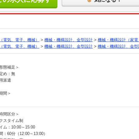
る
（電気、電子、機械）
>
機械・機構設計、金型設計
>
機械・機構設計（家電
（電気、電子、機械）
>
機械・機構設計、金型設計
>
機械・機構設計、金型
員
形態補足＞
定め：無
用派遣
期間＞
時間区分＞
クスタイム制
ム：10:00～15:00
：60分（12:00～13:00）