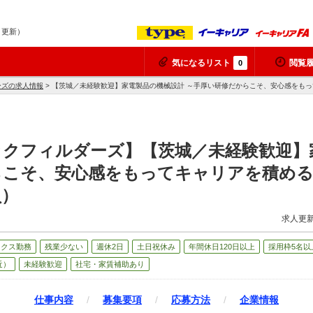
7 更新）
気になるリスト
閲覧
0
ーズの求人情報
> 【茨城／未経験歓迎】家電製品の機械設計 ～手厚い研修だからこそ、安心感をも
ックフィルダーズ】【茨城／未経験歓迎】
らこそ、安心感をもってキャリアを積める
員）
求人更新
ックス勤務
残業少ない
週休2日
土日祝休み
年間休日120日以上
採用枠5名以
近）
未経験歓迎
社宅・家賃補助あり
仕事内容
/
募集要項
/
応募方法
/
企業情報