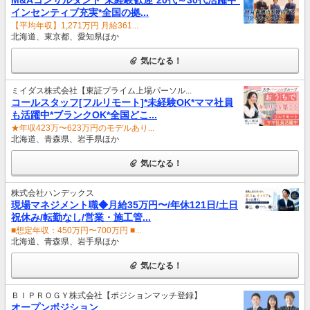
インセンティブ充実*全国の拠...
【平均年収】1,271万円 月給361...
北海道、東京都、愛知県ほか
気になる！
ミイダス株式会社【東証プライム上場パーソル...
コールスタッフ[フルリモート]*未経験OK*ママ社員
も活躍中*ブランクOK*全国どこ...
★年収423万〜623万円のモデルあり...
北海道、青森県、岩手県ほか
気になる！
株式会社ハンデックス
現場マネジメント職◆月給35万円〜/年休121日/土日
祝休み/転勤なし/営業・施工管...
■想定年収：450万円〜700万円 ■...
北海道、青森県、岩手県ほか
気になる！
ＢＩＰＲＯＧＹ株式会社【ポジションマッチ登録】
オープンポジション