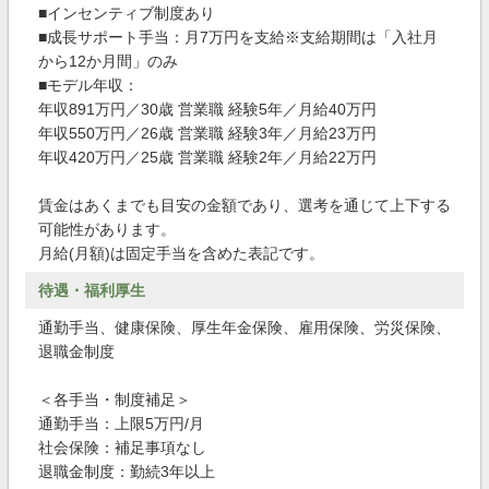
■インセンティブ制度あり
■成長サポート手当：月7万円を支給※支給期間は「入社月
から12か月間」のみ
■モデル年収：
年収891万円／30歳 営業職 経験5年／月給40万円
年収550万円／26歳 営業職 経験3年／月給23万円
年収420万円／25歳 営業職 経験2年／月給22万円
賃金はあくまでも目安の金額であり、選考を通じて上下する
可能性があります。
月給(月額)は固定手当を含めた表記です。
待遇・福利厚生
通勤手当、健康保険、厚生年金保険、雇用保険、労災保険、
退職金制度
＜各手当・制度補足＞
通勤手当：上限5万円/月
社会保険：補足事項なし
退職金制度：勤続3年以上