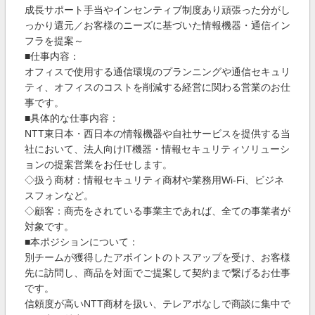
成長サポート手当やインセンティブ制度あり頑張った分がし
っかり還元／お客様のニーズに基づいた情報機器・通信イン
フラを提案～
■仕事内容：
オフィスで使用する通信環境のプランニングや通信セキュリ
ティ、オフィスのコストを削減する経営に関わる営業のお仕
事です。
■具体的な仕事内容：
NTT東日本・西日本の情報機器や自社サービスを提供する当
社において、法人向けIT機器・情報セキュリティソリューシ
ョンの提案営業をお任せします。
◇扱う商材：情報セキュリティ商材や業務用Wi-Fi、ビジネ
スフォンなど。
◇顧客：商売をされている事業主であれば、全ての事業者が
対象です。
■本ポジションについて：
別チームが獲得したアポイントのトスアップを受け、お客様
先に訪問し、商品を対面でご提案して契約まで繋げるお仕事
です。
信頼度が高いNTT商材を扱い、テレアポなしで商談に集中で