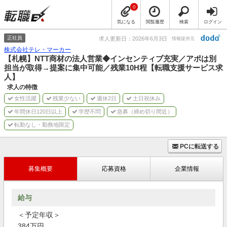
0
気になる
閲覧履歴
検索
ログイン
正社員
求人更新日：2026年6月3日
情報提供元
株式会社テレ・マーカー
【札幌】NTT商材の法人営業◆インセンティブ充実／アポは別
担当が取得→提案に集中可能／残業10H程【転職支援サービス求
人】
求人の特徴
女性活躍
残業少ない
週休2日
土日祝休み
年間休日120日以上
学歴不問
急募（締め切り間近）
転勤なし・勤務地限定
PCに転送する
募集概要
応募資格
企業情報
給与
＜予定年収＞
384万円