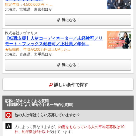
想定年収：4,500,000 円 ～ ...
北海道、宮城県、東京都ほか
気になる！
株式会社ノヴァリス
【転職支援】人材コーディネーター／未経験可／リ
モート・フレックス勤務可／正社員／年休...
★転職後、年収が100万円以上UPした...
北海道、青森県、岩手県ほか
気になる！
詳しい条件で探す
応募に関するよくある質問
（転職EXによく寄せられる一般的な質問）
Q
他の人は何社くらい応募していますか？
A
人によって異なりますが、
内定をもらっている人の平均応募数は10
社、約半数は6社以上
受けています。