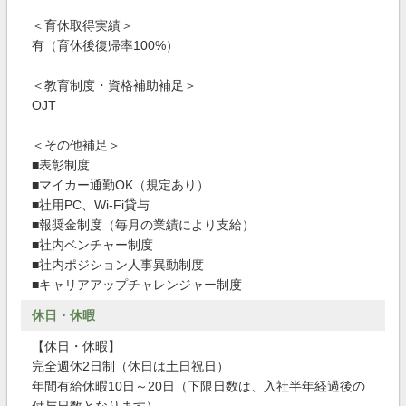
＜育休取得実績＞
有（育休後復帰率100%）
＜教育制度・資格補助補足＞
OJT
＜その他補足＞
■表彰制度
■マイカー通勤OK（規定あり）
■社用PC、Wi-Fi貸与
■報奨金制度（毎月の業績により支給）
■社内ベンチャー制度
■社内ポジション人事異動制度
■キャリアアップチャレンジャー制度
休日・休暇
【休日・休暇】
完全週休2日制（休日は土日祝日）
年間有給休暇10日～20日（下限日数は、入社半年経過後の