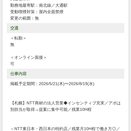
勤務地最寄駅：南北線／大通駅
受動喫煙対策：屋内全面禁煙
変更の範囲：無
交通
＜転勤＞
無
＜オンライン面接＞
可
仕事内容
掲載予定期間：2026/5/21(木)〜2026/8/19(水)
【札幌】NTT商材の法人営業◆インセンティブ充実／アポは
別担当が取得→提案に集中可能／残業10H程
～NTT東日本・西日本の特約店／残業月10H程で働き方◎／