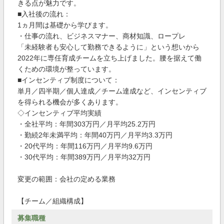
きる点が魅力です。
■入社後の流れ：
1ヵ月間は基礎から学びます。
・仕事の流れ、ビジネスマナー、商材知識、ロープレ
「未経験者も安心して勤務できるように」という想いから
2022年に専任育成チームを立ち上げました。腰を据えて働
くための環境が整っています。
■インセンティブ制度について：
単月／四半期／個人達成／チーム達成など、インセンティブ
を得られる機会が多くあります。
◇インセンティブ平均実績
・全社平均：年間303万円／月平均25.2万円
・勤続2年未満平均：年間40万円／月平均3.3万円
・20代平均：年間116万円／月平均9.6万円
・30代平均：年間389万円／月平均32万円
変更の範囲：会社の定める業務
【チーム／組織構成】
募集職種