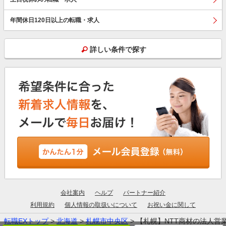
年間休日120日以上の転職・求人
詳しい条件で探す
会社案内
ヘルプ
パートナー紹介
利用規約
個人情報の取扱いについて
お祝い金に関して
転職EXトップ
>
北海道
>
札幌市中央区
> 【札幌】NTT商材の法人