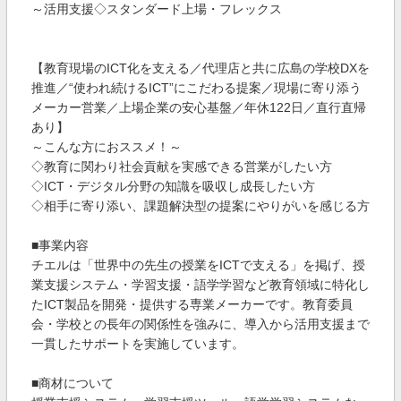
～活用支援◇スタンダード上場・フレックス
【教育現場のICT化を支える／代理店と共に広島の学校DXを
推進／“使われ続けるICT”にこだわる提案／現場に寄り添う
メーカー営業／上場企業の安心基盤／年休122日／直行直帰
あり】
～こんな方におススメ！～
◇教育に関わり社会貢献を実感できる営業がしたい方
◇ICT・デジタル分野の知識を吸収し成長したい方
◇相手に寄り添い、課題解決型の提案にやりがいを感じる方
■事業内容
チエルは「世界中の先生の授業をICTで支える」を掲げ、授
業支援システム・学習支援・語学学習など教育領域に特化し
たICT製品を開発・提供する専業メーカーです。教育委員
会・学校との長年の関係性を強みに、導入から活用支援まで
一貫したサポートを実施しています。
■商材について