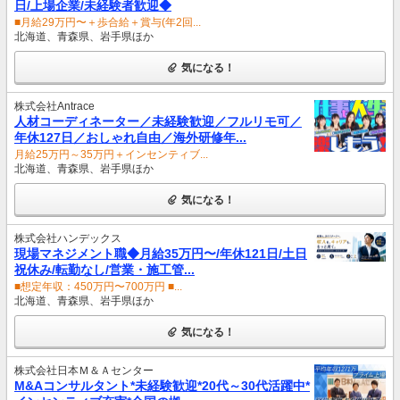
日/上場企業/未経験者歓迎◆
■月給29万円〜＋歩合給＋賞与(年2回...
北海道、青森県、岩手県ほか
気になる！
株式会社Antrace
人材コーディネーター／未経験歓迎／フルリモ可／
年休127日／おしゃれ自由／海外研修年...
月給25万円～35万円＋インセンティブ...
北海道、青森県、岩手県ほか
気になる！
株式会社ハンデックス
現場マネジメント職◆月給35万円〜/年休121日/土日
祝休み/転勤なし/営業・施工管...
■想定年収：450万円〜700万円 ■...
北海道、青森県、岩手県ほか
気になる！
株式会社日本Ｍ＆Ａセンター
M&Aコンサルタント*未経験歓迎*20代～30代活躍中*