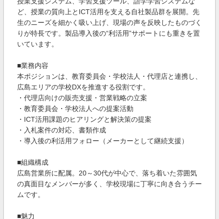
授業支援システム、学習支援ツール、語学学習システムな
ど、授業の質向上とICT活用を支える自社製品群を展開。先
生のニーズを細かく吸い上げ、現場の声を反映したものづく
りが特長です。製品導入後の“利活用”サポートにも重きを置
いています。
■業務内容
本ポジションは、教育委員会・学校法人・代理店と連携し、
広島エリアの学校DXを推進する役割です。
・代理店向けの販売支援・営業戦略の立案
・教育委員会・学校法人への提案活動
・ICT活用課題のヒアリングと解決策の提案
・入札案件の対応、書類作成
・導入後の利活用フォロー（メーカーとして継続支援）
■組織構成
広島営業所に配属。20～30代が中心で、落ち着いた雰囲気
の真面目なメンバーが多く、学校現場に丁寧に向き合うチー
ムです。
■魅力