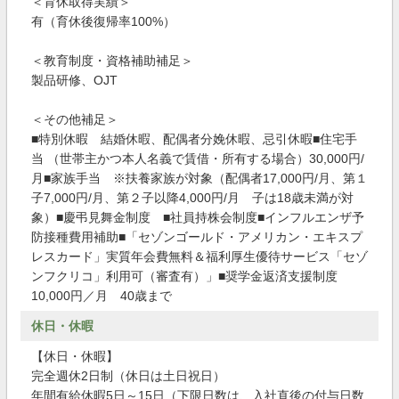
＜育休取得実績＞
有（育休後復帰率100%）
＜教育制度・資格補助補足＞
製品研修、OJT
＜その他補足＞
■特別休暇 結婚休暇、配偶者分娩休暇、忌引休暇■住宅手
当 （世帯主かつ本人名義で賃借・所有する場合）30,000円/
月■家族手当 ※扶養家族が対象（配偶者17,000円/月、第１
子7,000円/月、第２子以降4,000円/月 子は18歳未満が対
象）■慶弔見舞金制度 ■社員持株会制度■インフルエンザ予
防接種費用補助■「セゾンゴールド・アメリカン・エキスプ
レスカード」実質年会費無料＆福利厚生優待サービス「セゾ
ンフクリコ」利用可（審査有）」■奨学金返済支援制度
10,000円／月 40歳まで
休日・休暇
【休日・休暇】
完全週休2日制（休日は土日祝日）
年間有給休暇5日～15日（下限日数は、入社直後の付与日数