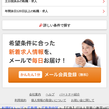
土日祝休みの転職・求人
年間休日120日以上の転職・求人
詳しい条件で探す
会社案内
ヘルプ
パートナー紹介
利用規約
個人情報の取扱いについて
お祝い金に関して
転職EXトップ
>
広島県
>
広島市中区
> 【広島】IT法人営業◇教育