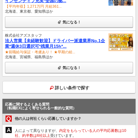
インセンティブ充実*全国の拠...
【平均年収】1,271万円 月給361...
北海道、東京都、愛知県ほか
気になる！
株式会社アズスタッフ
法人営業【未経験歓迎】ドライバー派遣業界No.1企
業*週休3日選択可*残業月15h*...
★前職給与保証・考慮あり！ ★早期の給...
北海道、宮城県、福島県ほか
気になる！
詳しい条件で探す
応募に関するよくある質問
（転職EXによく寄せられる一般的な質問）
Q
他の人は何社くらい応募していますか？
A
人によって異なりますが、
内定をもらっている人の平均応募数は10
社、約半数は6社以上
受けています。