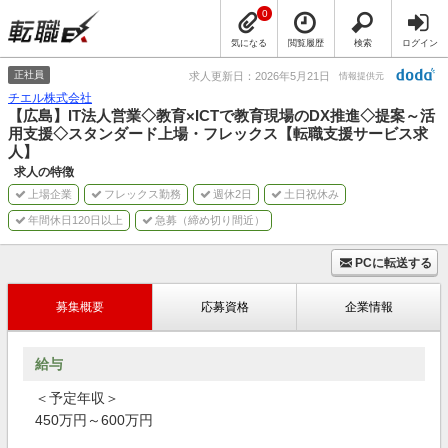
0
気になる
閲覧履歴
検索
ログイン
正社員
求人更新日：2026年5月21日
情報提供元
チエル株式会社
【広島】IT法人営業◇教育×ICTで教育現場のDX推進◇提案～活
用支援◇スタンダード上場・フレックス【転職支援サービス求
人】
求人の特徴
上場企業
フレックス勤務
週休2日
土日祝休み
年間休日120日以上
急募（締め切り間近）
PCに転送する
募集概要
応募資格
企業情報
給与
＜予定年収＞
450万円～600万円