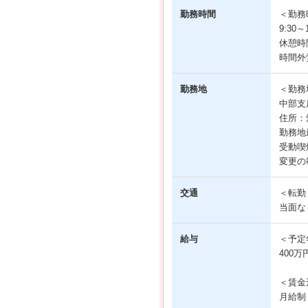
勤務時間
＜勤務
9:30
休憩時
時間外
勤務地
＜勤務
中部支
住所：
勤務地
受動喫
変更の
交通
＜転勤
当面な
給与
＜予定
400万
＜賃金
月給制