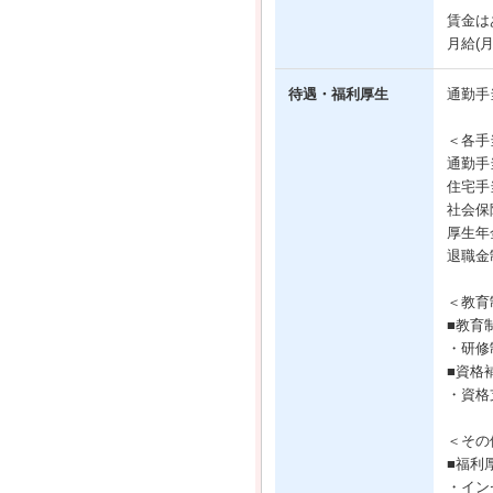
賃金は
月給(
待遇・福利厚生
通勤手
＜各手
通勤手
住宅手
社会保
厚生年
退職金
＜教育
■教育
・研修
■資格
・資格
＜その
■福利
・イン