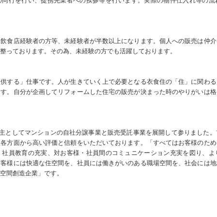
の同行を行い、提携先業者への挨拶等を行います。実際の物件仕入れ等の流
、飲食店経験者の方等、未経験者が半数以上になります。個人への販売は仲介
整っております。その為、未経験の方でも活躍しております。
提供する」仕事です。人が生きていく上で必要となる衣食住の「住」に関わる
ます。自分が企画してリフォームした住宅の販売が決まった時のやりがいは格
し、主としてマンションの自社分譲事業と販売受託事業を展開して参りました
、各方面から高い評価と信頼をいただいております。「すべてはお客様のため
、社員教育の充実、対お客様・社員間のコミュニケーション充実を図り、よ
お客様には快適な住空間を、社員には働きがいのある職場空間を、社会には地
空間創造企業」です。