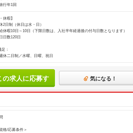
旅行年1回
・休暇】
休2日制（休日は水・日）
給休暇10日～10日（下限日数は、入社半年経過後の付与日数となります）
日日数120日
補足：
週休二日制／水曜、日曜、祝日
この求人に応募す
気になる！
る
問
資格/応募条件＞