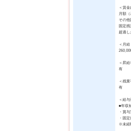
＜賃金
月額（基
その他固
固定残
超過し
＜月給
260,
＜昇給
有
＜残業
有
＜給与
■年収
・賞与
・固定
※未経