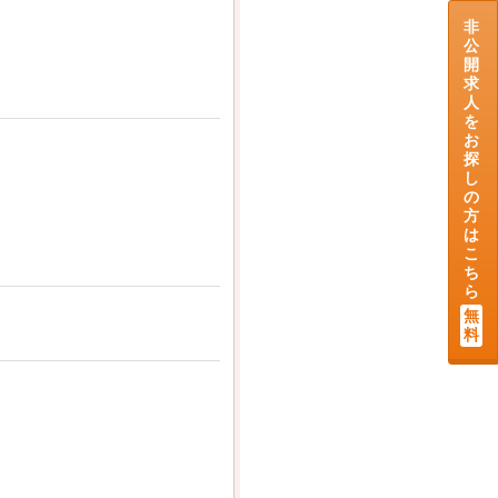
非
公
開
求
人
を
お
探
し
の
方
は
こ
ち
ら
無
料