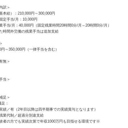
内訳＞
本給）：210,000円～300,000円
定手当/月：10,000円
業手当/月：40,000円（固定残業時間20時間0分/月～20時間0分/月）
た時間外労働の残業手当は追加支給
＞
000円～350,000円（一律手当を含む）
有無＞
手当＞
補足＞
補足：
実績／有（2年目以降は四半期事での実績賞与となります）
残業代制／超過分別途支給
験者の方でも実績次第で年収1000万円も目指せる環境です※