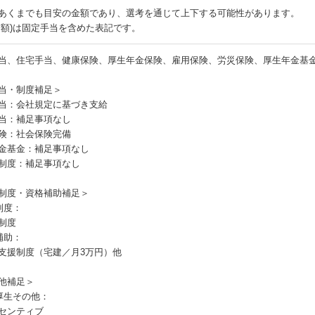
あくまでも目安の金額であり、選考を通じて上下する可能性があります。
月額)は固定手当を含めた表記です。
当、住宅手当、健康保険、厚生年金保険、雇用保険、労災保険、厚生年金基
当・制度補足＞
当：会社規定に基づき支給
当：補足事項なし
険：社会保険完備
金基金：補足事項なし
制度：補足事項なし
制度・資格補助補足＞
制度：
制度
補助：
支援制度（宅建／月3万円）他
他補足＞
厚生その他：
センティブ