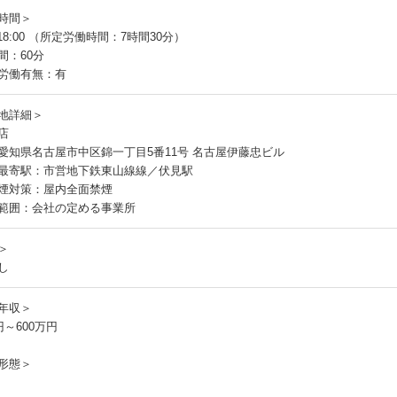
時間＞
～18:00 （所定労働時間：7時間30分）
間：60分
労働有無：有
地詳細＞
店
愛知県名古屋市中区錦一丁目5番11号 名古屋伊藤忠ビル
最寄駅：市営地下鉄東山線線／伏見駅
煙対策：屋内全面禁煙
範囲：会社の定める事業所
＞
し
年収＞
円～600万円
形態＞