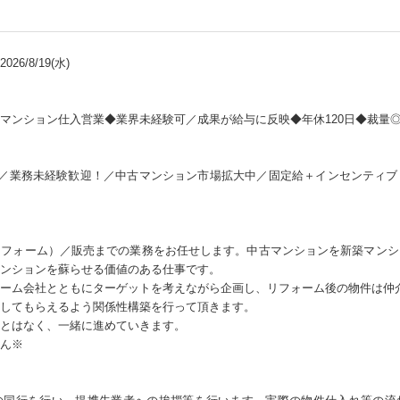
26/8/19(水)
マンション仕入営業◆業界未経験可／成果が給与に反映◆年休120日◆裁量
）／業務未経験歓迎！／中古マンション市場拡大中／固定給＋インセンティ
リフォーム）／販売までの業務をお任せします。中古マンションを新築マンシ
ンションを蘇らせる価値のある仕事です。
ーム会社とともにターゲットを考えながら企画し、リフォーム後の物件は仲
してもらえるよう関係性構築を行って頂きます。
とはなく、一緒に進めていきます。
ん※