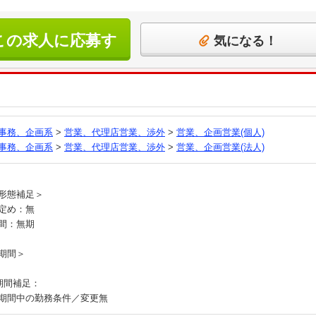
この求人に応募す
気になる！
る
事務、企画系
>
営業、代理店営業、渉外
>
営業、企画営業(個人)
事務、企画系
>
営業、代理店営業、渉外
>
営業、企画営業(法人)
員
形態補足＞
定め：無
間：無期
期間＞
期間補足：
期間中の勤務条件／変更無