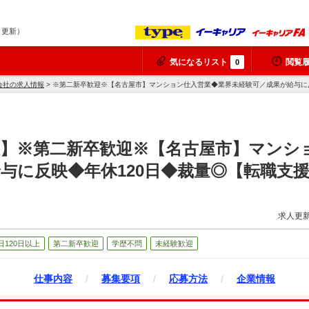
6 更新）
気になるリスト
閲覧
0
会社の求人情報
> ※第二新卒歓迎※【名古屋市】マンション仕入営業◆業界未経験可／成果が給与に
社】※第二新卒歓迎※【名古屋市】マンシ
与に反映◆年休120日◆裁量◎【転職支
求人更新
日120日以上
第二新卒歓迎
学歴不問
未経験歓迎
仕事内容
/
募集要項
/
応募方法
/
企業情報