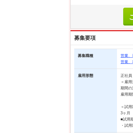
募集要項
募集職種
営業、
営業、
雇用形態
正社
＜雇用
期間の
雇用期
＜試用
3ヶ月
■試用
・試用