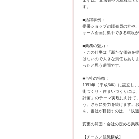
まずは、支店長や先輩社員と
す。
■活躍事例：
携帯ショップの販売員の方や
ォーム企画に集中できる環境が
■業務の魅力：
・この仕事は「新たな価値を
はないので大きな責任もあり
ったと思う瞬間です。
■当社の特徴：
1991年（平成3年）に設立
街づくり・住まいづくりには
計画」のテーマ実現に向けて
う、さらに努力を続けます。
を。当社が目指すのは、「快適
変更の範囲：会社の定める業務
【チーム／組織構成】