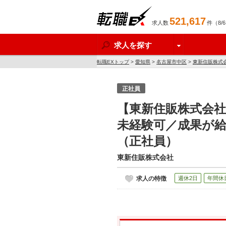
521,617
求人数
件（8/
転職EX
求人を探す
転職EXトップ
>
愛知県
>
名古屋市中区
>
東新住販株式
正社員
【東新住販株式会
未経験可／成果が給
（正社員）
東新住販株式会社
求人の特徴
週休2日
年間休