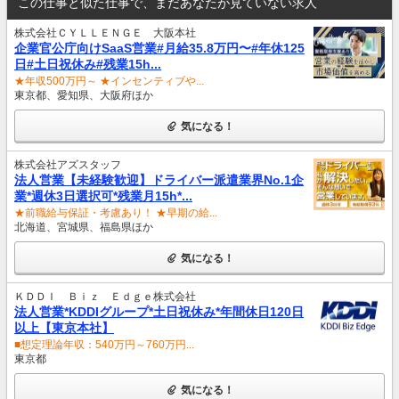
この仕事と似た仕事で、まだあなたが見ていない求人
株式会社ＣＹＬＬＥＮＧＥ 大阪本社
企業官公庁向けSaaS営業#月給35.8万円〜#年休125
日#土日祝休み#残業15h...
★年収500万円～ ★インセンティブや...
東京都、愛知県、大阪府ほか
気になる！
株式会社アズスタッフ
法人営業【未経験歓迎】ドライバー派遣業界No.1企
業*週休3日選択可*残業月15h*...
★前職給与保証・考慮あり！ ★早期の給...
北海道、宮城県、福島県ほか
気になる！
ＫＤＤＩ Ｂｉｚ Ｅｄｇｅ株式会社
法人営業*KDDIグループ*土日祝休み*年間休日120日
以上【東京本社】
■想定理論年収：540万円～760万円...
東京都
気になる！