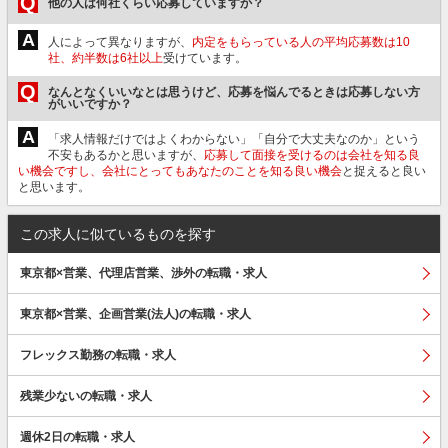
Q
他の人は何社くらい応募していますか？
A
人によって異なりますが、
内定をもらっている人の平均応募数は10
社、約半数は6社以上
受けています。
Q
なんとなくいいなとは思うけど、応募を悩んでるときは応募しない方
がいいですか？
A
「求人情報だけではよくわからない」「自分で大丈夫なのか」という
不安もあるかと思いますが、
応募して面接を受けるのは会社を知る良
い機会ですし、会社にとってもあなたのことを知る良い機会
と捉えると良い
と思います。
この求人に似ているものを探す
東京都×営業、代理店営業、渉外の転職・求人
東京都×営業、企画営業(法人)の転職・求人
フレックス勤務の転職・求人
残業少ないの転職・求人
週休2日の転職・求人