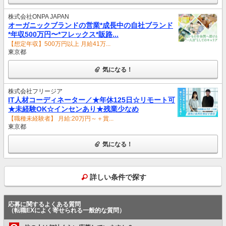
株式会社ONPA JAPAN
オーガニックブランドの営業*成長中の自社ブランド
*年収500万円〜*フレックス*販路...
【想定年収】500万円以上 月給41万...
東京都
気になる！
株式会社フリージア
IT人材コーディネーター／★年休125日☆リモート可
★未経験OK☆インセンあり★残業少なめ
【職種未経験者】 月給:20万円～＋賞...
東京都
気になる！
詳しい条件で探す
応募に関するよくある質問
（転職EXによく寄せられる一般的な質問）