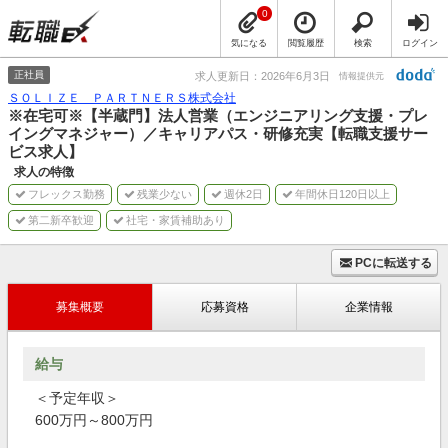
0
気になる
閲覧履歴
検索
ログイン
正社員
求人更新日：2026年6月3日
情報提供元
ＳＯＬＩＺＥ ＰＡＲＴＮＥＲＳ株式会社
※在宅可※【半蔵門】法人営業（エンジニアリング支援・プレ
イングマネジャー）／キャリアパス・研修充実【転職支援サー
ビス求人】
求人の特徴
フレックス勤務
残業少ない
週休2日
年間休日120日以上
第二新卒歓迎
社宅・家賃補助あり
PCに転送する
募集概要
応募資格
企業情報
給与
＜予定年収＞
600万円～800万円