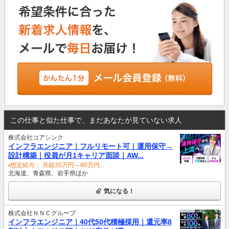
この仕事と似た仕事で、まだあなたが見ていない求人
株式会社コアシンク
インフラエンジニア｜フルリモート可｜運用保守→
設計構築｜役員が月1キャリア面談｜AW...
▪️想定給与： 月給35万円～80万円...
北海道、青森県、岩手県ほか
気になる！
株式会社ＮＮＣグループ
インフラエンジニア｜40代50代積極採用｜還元率8