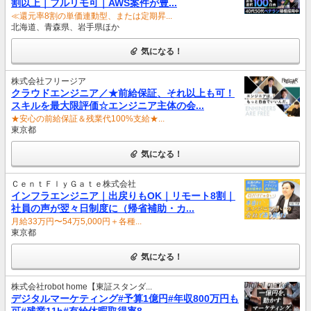
割以上｜フルリモ可｜AWS案件が豊...
≪還元率8割の単価連動型、または定期昇...
北海道、青森県、岩手県ほか
気になる！
株式会社フリージア
クラウドエンジニア／★前給保証、それ以上も可！
スキルを最大限評価☆エンジニア主体の会...
★安心の前給保証＆残業代100%支給★...
東京都
気になる！
ＣｅｎｔＦｌｙＧａｔｅ株式会社
インフラエンジニア｜出戻りもOK｜リモート8割｜
社員の声が翌々日制度に（帰省補助・カ...
月給33万円〜54万5,000円＋各種...
東京都
気になる！
株式会社robot home【東証スタンダ...
デジタルマーケティング#予算1億円#年収800万円も
可#残業11h#有給休暇取得率8...