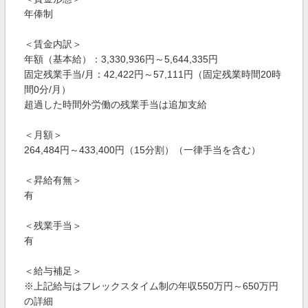
年俸制
＜賃金内訳＞
年額（基本給）：3,330,936円～5,644,335円
固定残業手当/月：42,422円～57,111円（固定残業時間20時
間0分/月）
超過した時間外労働の残業手当は追加支給
＜月額＞
264,484円～433,400円（15分割）（一律手当を含む）
＜昇給有無＞
有
＜残業手当＞
有
＜給与補足＞
※上記給与はフレックスタイム制の年収550万円～650万円
の詳細