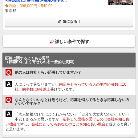
◆月給：398,000円～540,00...
東京都
気になる！
詳しい条件で探す
応募に関するよくある質問
（転職EXによく寄せられる一般的な質問）
Q
他の人は何社くらい応募していますか？
A
人によって異なりますが、
内定をもらっている人の平均応募数は10
社、約半数は6社以上
受けています。
Q
なんとなくいいなとは思うけど、応募を悩んでるときは応募しない方
がいいですか？
A
「求人情報だけではよくわからない」「自分で大丈夫なのか」という
不安もあるかと思いますが、
応募して面接を受けるのは会社を知る良
い機会ですし、会社にとってもあなたのことを知る良い機会
と捉えると良い
と思います。