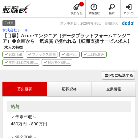
0
気になる
閲覧履歴
検索
ログイン
正社員
求人更新日：2026年6月8日
情報提供元
株式会社ジール
【目黒】Azureエンジニア（データプラットフォームエンジニ
ア）◆企画から一気通貫で携われる【転職支援サービス求人】
求人の特徴
女性活躍
フレックス勤務
週休2日
土日祝休み
年間休日120日以上
採用枠5名以上
PCに転送する
募集概要
応募資格
企業情報
給与
＜予定年収＞
480万円～800万円
＜賃金形態＞