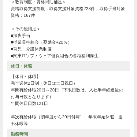
＜教育制度・資格補助補足＞
資格取得支援制度：取得支援対象資格223件、取得手当対象
資格：167件
＜その他補足＞
■深夜手当
■従業員持株会（奨励金+20％）
■育児・介護休業制度
■関東ITソフトウェア健保組合の各種福利厚生
休日・休暇
【休日・休暇】
完全週休2日制（休日は土日祝日）
年間有給休暇20日～20日（下限日数は、入社半年経過後の
付与日数となります）
年間休日日数121日
年次有給休暇（初年度から20日付与）、年末年始休暇、慶
弔休暇等
勤務時間