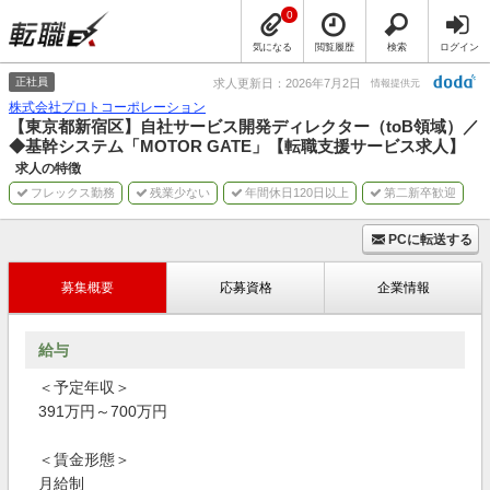
0
気になる
閲覧履歴
検索
ログイン
正社員
求人更新日：2026年7月2日
情報提供元
株式会社プロトコーポレーション
【東京都新宿区】自社サービス開発ディレクター（toB領域）／
◆基幹システム「MOTOR GATE」【転職支援サービス求人】
求人の特徴
フレックス勤務
残業少ない
年間休日120日以上
第二新卒歓迎
PCに転送する
募集概要
応募資格
企業情報
給与
＜予定年収＞
391万円～700万円
＜賃金形態＞
月給制