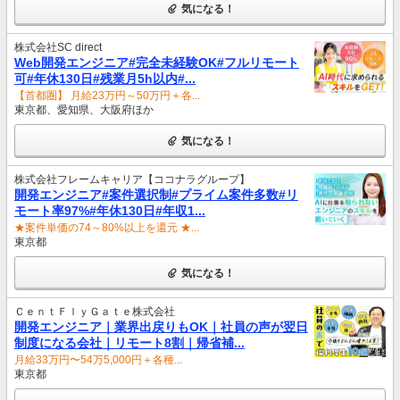
気になる！
株式会社SC direct
Web開発エンジニア#完全未経験OK#フルリモート
可#年休130日#残業月5h以内#...
【首都圏】 月給23万円～50万円＋各...
東京都、愛知県、大阪府ほか
気になる！
株式会社フレームキャリア【ココナラグループ】
開発エンジニア#案件選択制#プライム案件多数#リ
モート率97%#年休130日#年収1...
★案件単価の74～80%以上を還元 ★...
東京都
気になる！
ＣｅｎｔＦｌｙＧａｔｅ株式会社
開発エンジニア｜業界出戻りもOK｜社員の声が翌日
制度になる会社｜リモート8割｜帰省補...
月給33万円〜54万5,000円＋各種...
東京都