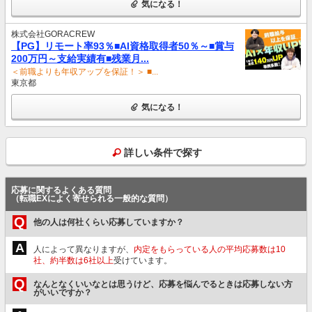
気になる！
株式会社GORACREW
【PG】リモート率93％■AI資格取得者50％～■賞与
200万円～支給実績有■残業月...
＜前職よりも年収アップを保証！＞ ■...
東京都
気になる！
詳しい条件で探す
応募に関するよくある質問
（転職EXによく寄せられる一般的な質問）
Q
他の人は何社くらい応募していますか？
A
人によって異なりますが、
内定をもらっている人の平均応募数は10
社、約半数は6社以上
受けています。
Q
なんとなくいいなとは思うけど、応募を悩んでるときは応募しない方
がいいですか？