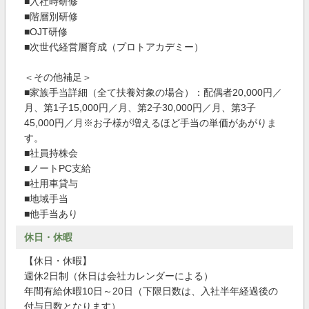
■入社時研修
■階層別研修
■OJT研修
■次世代経営層育成（プロトアカデミー）
＜その他補足＞
■家族手当詳細（全て扶養対象の場合）：配偶者20,000円／
月、第1子15,000円／月、第2子30,000円／月、第3子
45,000円／月※お子様が増えるほど手当の単価があがりま
す。
■社員持株会
■ノートPC支給
■社用車貸与
■地域手当
■他手当あり
休日・休暇
【休日・休暇】
週休2日制（休日は会社カレンダーによる）
年間有給休暇10日～20日（下限日数は、入社半年経過後の
付与日数となります）