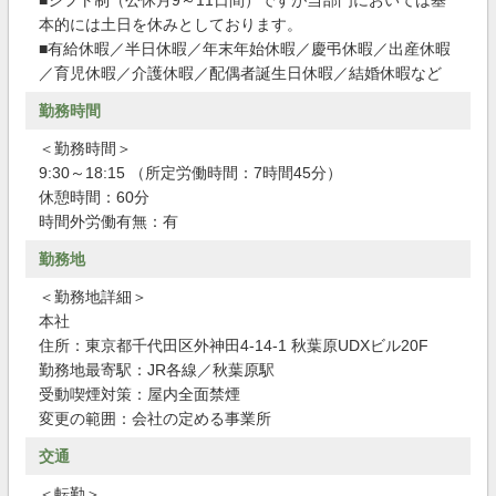
■シフト制（公休月9～11日間）ですが当部門においては基
本的には土日を休みとしております。
■有給休暇／半日休暇／年末年始休暇／慶弔休暇／出産休暇
／育児休暇／介護休暇／配偶者誕生日休暇／結婚休暇など
勤務時間
＜勤務時間＞
9:30～18:15 （所定労働時間：7時間45分）
休憩時間：60分
時間外労働有無：有
勤務地
＜勤務地詳細＞
本社
住所：東京都千代田区外神田4-14-1 秋葉原UDXビル20F
勤務地最寄駅：JR各線／秋葉原駅
受動喫煙対策：屋内全面禁煙
変更の範囲：会社の定める事業所
交通
＜転勤＞