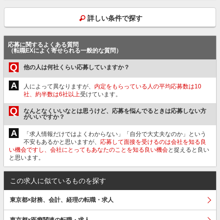
詳しい条件で探す
応募に関するよくある質問
（転職EXによく寄せられる一般的な質問）
Q
他の人は何社くらい応募していますか？
A
人によって異なりますが、
内定をもらっている人の平均応募数は10
社、約半数は6社以上
受けています。
Q
なんとなくいいなとは思うけど、応募を悩んでるときは応募しない方
がいいですか？
A
「求人情報だけではよくわからない」「自分で大丈夫なのか」という
不安もあるかと思いますが、
応募して面接を受けるのは会社を知る良
い機会ですし、会社にとってもあなたのことを知る良い機会
と捉えると良い
と思います。
この求人に似ているものを探す
東京都×財務、会計、経理の転職・求人
東京都×医療関連の転職・求人