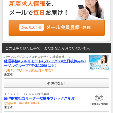
この仕事と似た仕事で、まだあなたが見ていない求人
パーソルビジネスプロセスデザイン株式会社 ...
経理事務#フルリモート#フレックス#土日祝休み#パ
ーソルグループ#年休120日以上#...
【モデル年収】 ≪契約社員≫ 年収33...
東京都
気になる！
Ｔｅｒｒａ Ｄｒｏｎｅ株式会社
経理財務担当リーダー候補◆フレックス制度
想定年俸：¥4,000,000～¥6,...
東京都