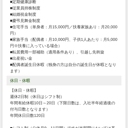
■定期健康診断
■従業員持株制度
■結婚祝金制度
■慶弔見舞金制度
■住宅手当（単身者：月15,000円／扶養家族あり：月20,000
円）
■家族手当（配偶者：月10,000円、子供1人あたり：月5,000
円※扶養に入っている場合）
■転居費用一部補助（適用条件あり）、引越し先斡旋
■出産祝い金
■配偶者誕生日休暇（独身の方は自分の誕生日が休暇となり
ます）
休日・休暇
【休日・休暇】
週休2日制（休日はシフト制）
年間有給休暇10日～20日（下限日数は、入社半年経過後の
付与日数となります）
年間休日日数120日