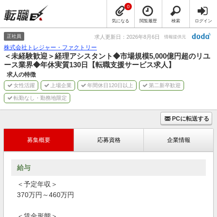
0
気になる
閲覧履歴
検索
ログイン
正社員
求人更新日：2026年8月6日
情報提供元
株式会社トレジャー・ファクトリー
＜未経験歓迎＞経理アシスタント◆市場規模5,000億円超のリユ
ース業界◆年休実質130日【転職支援サービス求人】
求人の特徴
女性活躍
上場企業
年間休日120日以上
第二新卒歓迎
転勤なし・勤務地限定
PCに転送する
募集概要
応募資格
企業情報
給与
＜予定年収＞
370万円～460万円
＜賃金形態＞