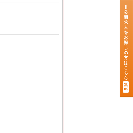
非
公
開
求
人
を
お
探
し
の
方
は
こ
ち
ら
無
料