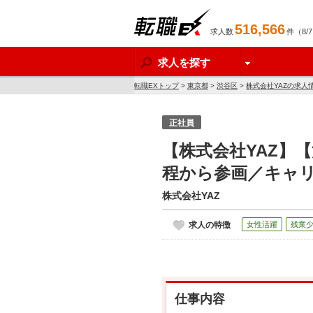
516,566
求人数
件（8/
転職EX
求人を探す
転職EXトップ
>
東京都
>
渋谷区
>
株式会社YAZの求人
正社員
【株式会社YAZ】
程から参画／キャ
株式会社YAZ
求人の特徴
女性活躍
残業
仕事内容