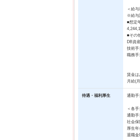
＜給与
※給与
■想定
4,244
■その
DB資産
技術手当
職務手当
賃金は
月給(
待遇・福利厚生
通勤手
＜各手
通勤手
社会保
厚生年
退職金