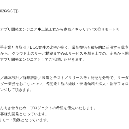
6/9/6(日)
アプリ開発エンジニア◆上流工程から参画／キャリアパス◎リモート可
手企業と直取引／BtoC案件の比率が多く、最新技術も積極的に活用する環境
から、クラウド上のサーバ構築までWebサービスを創る上での、企画から
アプリ開発エンジニアとしてご活躍いただきます。
義／基本設計／詳細設計／製造とテスト／リリース等）得意な分野で、リーダ
ーダー業務をおこないつつ、各開発工程の経験・技術領域の拡大・新卒フォロ
ンジして頂きます。
ん向き合うため、プロジェクトの希望を優先いたします。
お客様先開発となっています。
リモート勤務となっています。