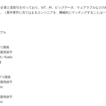
企業と直取引を行っており、IoT、AI、ビッグデータ、ウェアラブルなどの最
す。（案件要件に当てはまるエンジニアを、機械的にマッチングすることは一
アル
リ開発
運用保守
Kotlin
発
プリ開発
運用保守
in
運用保守
in