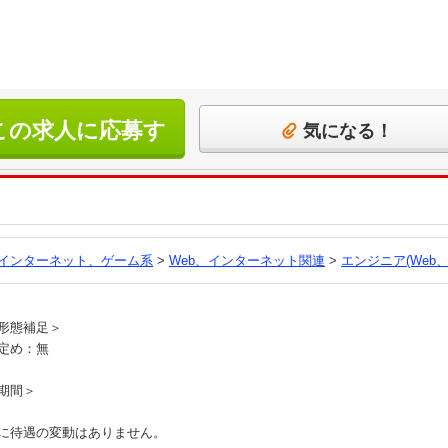
この求人に応募す
気になる！
る
、インターネット、ゲーム系
>
Web、インターネット関連
>
エンジニア(Web
員
形態補足＞
定め：無
期間＞
に待遇の変動はありません。