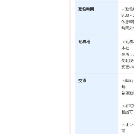
勤務時間
＜勤務
9:30
休憩時
時間外
勤務地
＜勤務
本社
住所：
受動喫
変更の
交通
＜転勤
無
希望勤
＜在宅
相談可
＜オン
可