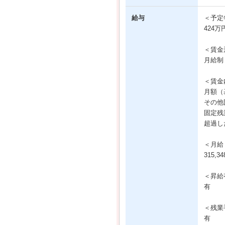
給与
＜予定
424万
＜賃金
月給制
＜賃金
月額（基
その他固
固定残
超過し
＜月給
315,
＜昇給
有
＜残業
有