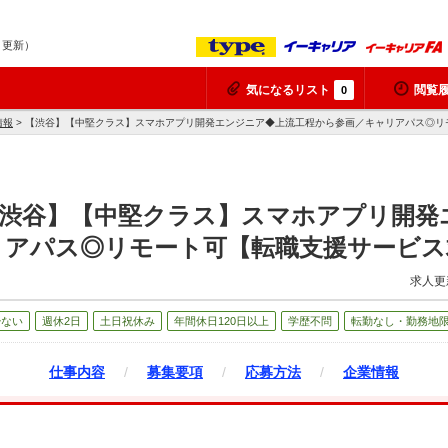
7 更新）
気になるリスト
閲覧
0
情報
> 【渋谷】【中堅クラス】スマホアプリ開発エンジニア◆上流工程から参画／キャリアパス◎リ
【渋谷】【中堅クラス】スマホアプリ開発
リアパス◎リモート可【転職支援サービス
求人更
少ない
週休2日
土日祝休み
年間休日120日以上
学歴不問
転勤なし・勤務地
仕事内容
/
募集要項
/
応募方法
/
企業情報