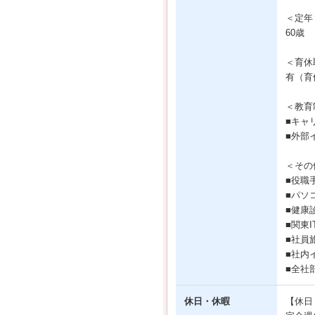
＜定年
60歳
＜育休
有（育
＜教育
■キャ
■外部
＜その
■役職
■パソ
■健康
■関東
■社員
■社内
■全社
休日・休暇
【休日