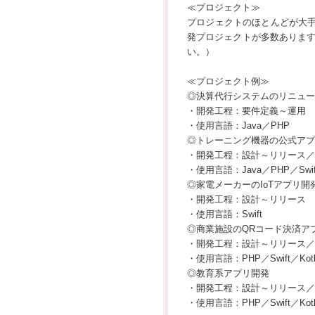
≪プロジェクト≫
プロジェクトのほとんどが大手
発プロジェクトが多数ありま
い。）
≪プロジェクト例≫
◎決算代行システムのリニュー
・開発工程：要件定義～運用
・使用言語：Java／PHP
◎トレーニング機器の公式アプ
・開発工程：設計～リリース／
・使用言語：Java／PHP／Swift／
◎家電メーカーのIoTアプリ開
・開発工程：設計～リリース
・使用言語：Swift
◎商業施設のQRコード決済ア
・開発工程：設計～リリース／
・使用言語：PHP／Swift／Kotl
◎教育系アプリ開発
・開発工程：設計～リリース／
・使用言語：PHP／Swift／Kotl