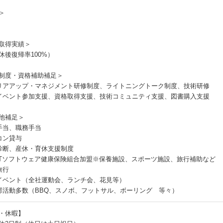
＞
取得実績＞
休後復帰率100%）
制度・資格補助補足＞
リアアップ・マネジメント研修制度、ライトニングトーク制度、技術研修
イベント参加支援、資格取得支援、技術コミュニティ支援、図書購入支援
他補足＞
手当、職務手当
コン貸与
診断、産休・育休支援制度
ITソフトウェア健康保険組合加盟※保養施設、スポーツ施設、旅行補助など
旅行
イベント（全社運動会、ランチ会、花見等）
部活動多数（BBQ、スノボ、フットサル、ボーリング 等々）
・休暇】