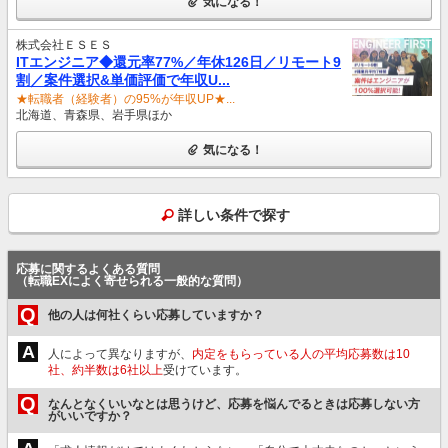
気になる！
株式会社ＥＳＥＳ
ITエンジニア◆還元率77%／年休126⽇／リモート9
割／案件選択&単価評価で年収U...
★転職者（経験者）の95%が年収UP★...
北海道、青森県、岩手県ほか
気になる！
詳しい条件で探す
応募に関するよくある質問
（転職EXによく寄せられる一般的な質問）
Q
他の人は何社くらい応募していますか？
A
人によって異なりますが、
内定をもらっている人の平均応募数は10
社、約半数は6社以上
受けています。
Q
なんとなくいいなとは思うけど、応募を悩んでるときは応募しない方
がいいですか？