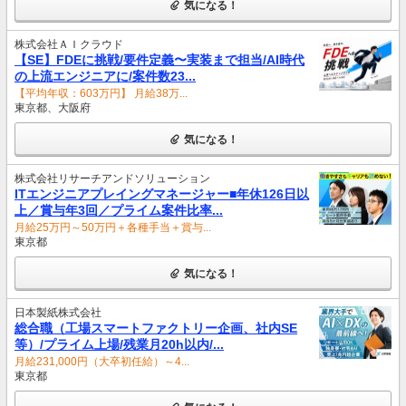
気になる！
株式会社ＡＩクラウド
【SE】FDEに挑戦/要件定義〜実装まで担当/AI時代
の上流エンジニアに/案件数23...
【平均年収：603万円】 月給38万...
東京都、大阪府
気になる！
株式会社リサーチアンドソリューション
ITエンジニアプレイングマネージャー■年休126日以
上／賞与年3回／プライム案件比率...
月給25万円～50万円＋各種手当＋賞与...
東京都
気になる！
日本製紙株式会社
総合職（工場スマートファクトリー企画、社内SE
等）/プライム上場/残業月20h以内/...
月給231,000円（大卒初任給）～4...
東京都