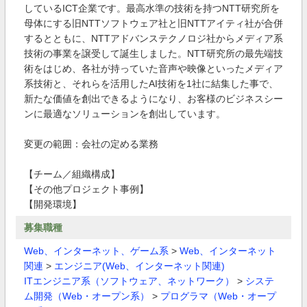
しているICT企業です。最高水準の技術を持つNTT研究所を
母体にする旧NTTソフトウェア社と旧NTTアイティ社が合併
するとともに、NTTアドバンステクノロジ社からメディア系
技術の事業を譲受して誕生しました。NTT研究所の最先端技
術をはじめ、各社が持っていた音声や映像といったメディア
系技術と、それらを活用したAI技術を1社に結集した事で、
新たな価値を創出できるようになり、お客様のビジネスシー
ンに最適なソリューションを創出しています。
変更の範囲：会社の定める業務
【チーム／組織構成】
【その他プロジェクト事例】
【開発環境】
募集職種
Web、インターネット、ゲーム系
>
Web、インターネット
関連
>
エンジニア(Web、インターネット関連)
ITエンジニア系（ソフトウェア、ネットワーク）
>
システ
ム開発（Web・オープン系）
>
プログラマ（Web・オープ