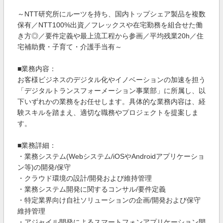
～NTT研究所にルーツを持ち、国内トップシェア製品を複数
保有／NTT100%出資／フレックスや在宅勤務を組合せた働
き方◎／要件定義や最上流工程から参画／平均残業20h／住
宅補助費・子育て・介護手当有～
■業務内容：
お客様ビジネスのデジタル化やイノベーションの加速を担う
「デジタルトランスフォーメーション事業部」に所属し、以
下いずれかの業務をお任せします。具体的な業務内容は、経
験スキルを踏まえ、適切な職務やプロジェクトを提案しま
す。
■業務詳細：
・業務システム(Webシステム/iOSやAndroidアプリケーショ
ン等)の開発/保守
・クラウド環境の設計/開発および維持管理
・業務システム開発に関するコンサル/要件定義
・特定業界向け自社ソリューションの企画/開発および保守
維持管理
・アジャイル開発によるスマートフォンアプリケーション開