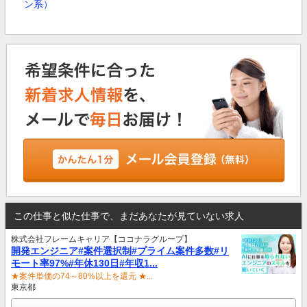
ン系）
この仕事と似た仕事で、まだあなたが見ていない求人
株式会社フレームキャリア【ココナラグループ】
開発エンジニア#案件選択制#プライム案件多数#リ
モート率97%#年休130日#年収1...
★案件単価の74～80%以上を還元 ★...
東京都