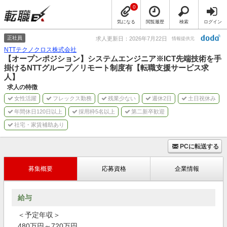
0
気になる
閲覧履歴
検索
ログイン
正社員
求人更新日：2026年7月22日
情報提供元
NTTテクノクロス株式会社
【オープンポジション】システムエンジニア※ICT先端技術を手
掛けるNTTグループ／リモート制度有【転職支援サービス求
人】
求人の特徴
女性活躍
フレックス勤務
残業少ない
週休2日
土日祝休み
年間休日120日以上
採用枠5名以上
第二新卒歓迎
社宅・家賃補助あり
PCに転送する
募集概要
応募資格
企業情報
給与
＜予定年収＞
480万円～720万円