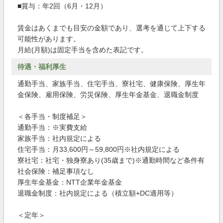
■賞与：年2回（6月・12月）
賃金はあくまでも目安の金額であり、選考を通じて上下する
可能性があります。
月給(月額)は固定手当を含めた表記です。
待遇・福利厚生
通勤手当、家族手当、住宅手当、寮社宅、健康保険、厚生年
金保険、雇用保険、労災保険、厚生年金基金、退職金制度
＜各手当・制度補足＞
通勤手当：※実費支給
家族手当：社内規定による
住宅手当：月33,600円～59,800円※社内規定による
寮社宅：社宅・独身寮あり(35歳まで)※通勤時間など条件有
社会保険：補足事項なし
厚生年金基金：NTT企業年金基金
退職金制度：社内規定による（積立額+DC適用等）
＜定年＞