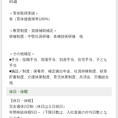
65歳
＜育休取得実績＞
有（育休後復帰率100%）
＜教育制度・資格補助補足＞
研修制度：中堅社員研修、各種技術研修 他
＜その他補足＞
■手当：役職手当、現場手当、別居手当、住宅手当、子ども
手当
■施設／制度：保養所、確定拠出年金、社員持株制度、財形
貯蓄制度、介護休業制度、育児休業制度、共済会、労働組合
他
休日・休暇
【休日・休暇】
完全週休2日制（休日は土日祝日）
年間有給休暇5日～（下限日数は、入社直後の付与日数とな