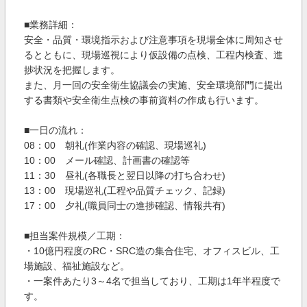
■業務詳細：
安全・品質・環境指示および注意事項を現場全体に周知させ
るとともに、現場巡視により仮設備の点検、工程内検査、進
捗状況を把握します。
また、月一回の安全衛生協議会の実施、安全環境部門に提出
する書類や安全衛生点検の事前資料の作成も行います。
■一日の流れ：
08：00 朝礼(作業内容の確認、現場巡礼)
10：00 メール確認、計画書の確認等
11：30 昼礼(各職長と翌日以降の打ち合わせ)
13：00 現場巡礼(工程や品質チェック、記録)
17：00 夕礼(職員同士の進捗確認、情報共有)
■担当案件規模／工期：
・10億円程度のRC・SRC造の集合住宅、オフィスビル、工
場施設、福祉施設など。
・一案件あたり3～4名で担当しており、工期は1年半程度で
す。