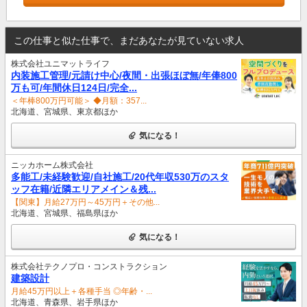
この仕事と似た仕事で、まだあなたが見ていない求人
株式会社ユニマットライフ
内装施工管理/元請け中心/夜間・出張ほぼ無/年俸800
万も可/年間休日124日/完全...
＜年棒800万円可能＞ ◆月額：357...
北海道、宮城県、東京都ほか
気になる！
ニッカホーム株式会社
多能工/未経験歓迎/自社施工/20代年収530万のスタ
ッフ在籍/近隣エリアメイン＆残...
【関東】月給27万円～45万円＋その他...
北海道、宮城県、福島県ほか
気になる！
株式会社テクノプロ・コンストラクション
建築設計
月給45万円以上＋各種手当 ◎年齢・...
北海道、青森県、岩手県ほか