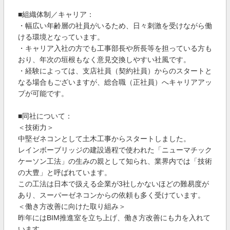
■組織体制／キャリア：
・幅広い年齢層の社員がいるため、日々刺激を受けながら働
ける環境となっています。
・キャリア入社の方でも工事部長や所長等を担っている方も
おり、年次の垣根もなく意見交換しやすい社風です。
・経験によっては、支店社員（契約社員）からのスタートと
なる場合もございますが、総合職（正社員）へキャリアアッ
プが可能です。
■同社について：
＜技術力＞
中堅ゼネコンとして土木工事からスタートしました。
レインボーブリッジの建設過程で使われた「ニューマチック
ケーソン工法」の生みの親として知られ、業界内では「技術
の大豊」と呼ばれています。
この工法は日本で扱える企業が3社しかないほどの難易度が
あり、スーパーゼネコンからの依頼も多く受けています。
＜働き方改善に向けた取り組み＞
昨年にはBIM推進室を立ち上げ、働き方改善にも力を入れて
います。