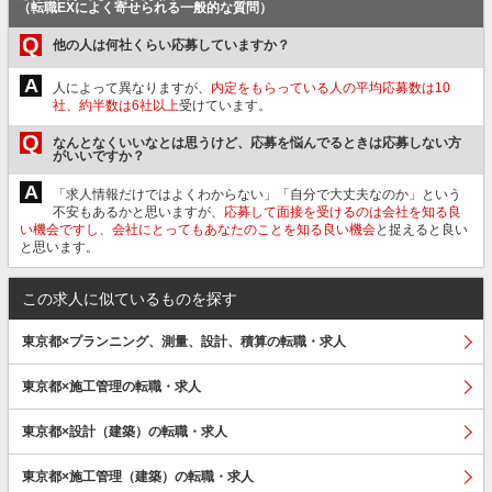
（転職EXによく寄せられる一般的な質問）
Q
他の人は何社くらい応募していますか？
A
人によって異なりますが、
内定をもらっている人の平均応募数は10
社、約半数は6社以上
受けています。
Q
なんとなくいいなとは思うけど、応募を悩んでるときは応募しない方
がいいですか？
A
「求人情報だけではよくわからない」「自分で大丈夫なのか」という
不安もあるかと思いますが、
応募して面接を受けるのは会社を知る良
い機会ですし、会社にとってもあなたのことを知る良い機会
と捉えると良い
と思います。
この求人に似ているものを探す
東京都×プランニング、測量、設計、積算の転職・求人
東京都×施工管理の転職・求人
東京都×設計（建築）の転職・求人
東京都×施工管理（建築）の転職・求人