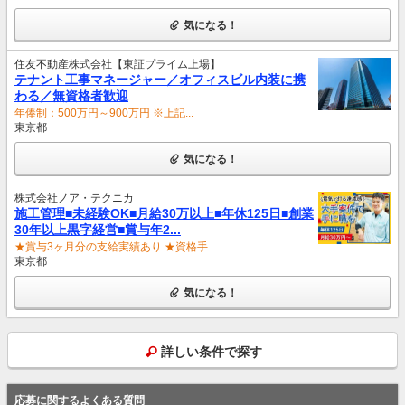
気になる！
住友不動産株式会社【東証プライム上場】
テナント工事マネージャー／オフィスビル内装に携
わる／無資格者歓迎
年俸制：500万円～900万円 ※上記...
東京都
気になる！
株式会社ノア・テクニカ
施工管理■未経験OK■月給30万以上■年休125日■創業
30年以上黒字経営■賞与年2...
★賞与3ヶ月分の支給実績あり ★資格手...
東京都
気になる！
詳しい条件で探す
応募に関するよくある質問