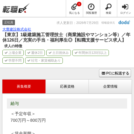
0
気になる
閲覧履歴
検索
ログイン
正社員
求人更新日：2026年7月29日
情報提供元
大豊建設株式会社
【東京】1級建築施工管理技士（商業施設やマンション等）／年
休126日／充実の手当・福利厚生◎【転職支援サービス求人】
求人の特徴
上場企業
週休2日
土日祝休み
年間休日120日以上
学歴不問
社宅・家賃補助あり
PCに転送する
募集概要
応募資格
企業情報
給与
＜予定年収＞
700万円～800万円
＜賃金形態＞