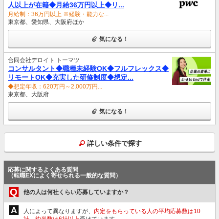
人以上が在籍◆月給36万円以上◆リ...
月給制：36万円以上 ※経験・能力な...
東京都、愛知県、大阪府ほか
気になる！
合同会社デロイト トーマツ
コンサルタント◆職種未経験OK◆フルフレックス◆
リモートOK◆充実した研修制度◆想定...
◆想定年収：620万円～2,000万円...
東京都、大阪府
気になる！
詳しい条件で探す
応募に関するよくある質問
（転職EXによく寄せられる一般的な質問）
Q
他の人は何社くらい応募していますか？
A
人によって異なりますが、
内定をもらっている人の平均応募数は10
社、約半数は6社以上
受けています。