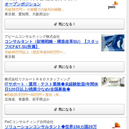
オープンポジション
月給36万円～ ※前職での給与や経験...
東京都、愛知県、大阪府ほか
気になる！
アビームコンサルティング株式会社
コンサルタント（財務戦略・構造改革SU）【スタッ
フ/CF&T-SU所属】
月給40万円以上（想定年収600万円〜...
東京都
気になる！
株式会社リクルートＲ＆Ｄスタッフィング
ITサポート・運用・テスト業務◆未経験歓迎/年間休
日120日以上/残業少なめ/全国募集◆
■月給20.9万円〜44万円＋賞与（年...
北海道、青森県、岩手県ほか
気になる！
PwCコンサルティング合同会社
ソリューションコンサルタント◆世界156カ国29万