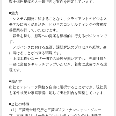
数十億円規模の大手銀行向け案件を想定しています。
■魅力
・システム開発に留まることなく、クライアントのビジネス
モデルに深く踏み込み、ビジネスコンサルティングや業務改
善提案を行っていただけます。
・裁量を持ち、顧客への提案を積極的に行えるポジションで
す。
・メガバンクにおける企画、課題解決のプロセスを経験、身
に着けることが出来る環境です。
・上流工程やユーザー側での経験が無い方でも、先輩社員と
一緒に業務をキャッチアップいただき、着実に成長できる環
境です。
■働き方
出社とテレワーク勤務を自由に選択することができ、現社員
も案件状況や家庭事情に応じて出社割合を調整しています。
■当社の特徴：
（1）三菱総合研究所と三菱UFJフィナンシャル・グルー
プ、三菱UFJリサーチ＆コンサルティングとの4社連携で、