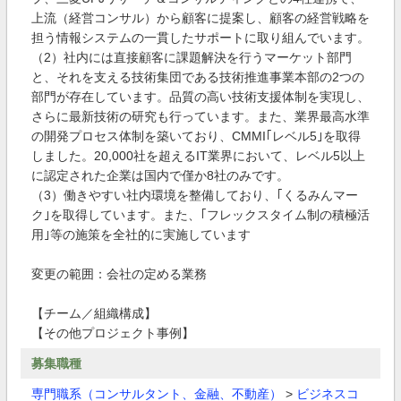
上流（経営コンサル）から顧客に提案し、顧客の経営戦略を
担う情報システムの一貫したサポートに取り組んでいます。
（2）社内には直接顧客に課題解決を行うマーケット部門
と、それを支える技術集団である技術推進事業本部の2つの
部門が存在しています。品質の高い技術支援体制を実現し、
さらに最新技術の研究も行っています。また、業界最高水準
の開発プロセス体制を築いており、CMMI｢レベル5｣を取得
しました。20,000社を超えるIT業界において、レベル5以上
に認定された企業は国内で僅か8社のみです。
（3）働きやすい社内環境を整備しており、｢くるみんマー
ク｣を取得しています。また、｢フレックスタイム制の積極活
用｣等の施策を全社的に実施しています
変更の範囲：会社の定める業務
【チーム／組織構成】
【その他プロジェクト事例】
募集職種
専門職系（コンサルタント、金融、不動産）
>
ビジネスコ