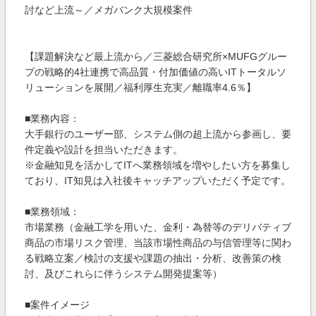
討など上流～／メガバンク大規模案件
【課題解決など最上流から／三菱総合研究所×MUFGグルー
プの戦略的4社連携で高品質・付加価値の高いITトータルソ
リューションを展開／福利厚生充実／離職率4.6％】
■業務内容：
大手銀行のユーザー部、システム側の超上流から参画し、要
件定義や設計を担当いただきます。
※金融知見を活かしてITへ業務領域を増やしたい方を募集し
ており、IT知見は入社後キャッチアップいただく予定です。
■業務領域：
市場業務（金融工学を用いた、金利・為替等のデリバティブ
商品の市場リスク管理、当該市場性商品の与信管理等に関わ
る戦略立案／検討の支援や課題の抽出・分析、改善策の検
討、及びこれらに伴うシステム開発提案等）
■案件イメージ