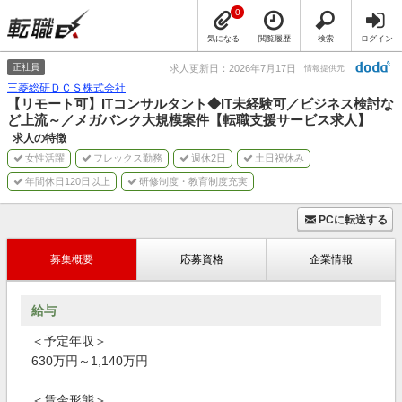
0
気になる
閲覧履歴
検索
ログイン
正社員
求人更新日：2026年7月17日
情報提供元
三菱総研ＤＣＳ株式会社
【リモート可】ITコンサルタント◆IT未経験可／ビジネス検討な
ど上流～／メガバンク大規模案件【転職支援サービス求人】
求人の特徴
女性活躍
フレックス勤務
週休2日
土日祝休み
年間休日120日以上
研修制度・教育制度充実
PCに転送する
募集概要
応募資格
企業情報
給与
＜予定年収＞
630万円～1,140万円
＜賃金形態＞