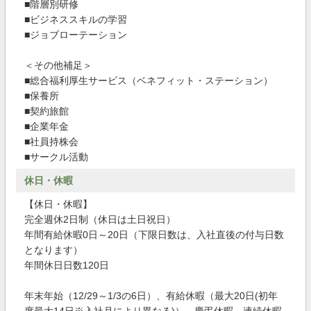
■階層別研修
■ビジネススキルの学習
■ジョブローテーション
＜その他補足＞
■総合福利厚生サービス（ベネフィット・ステーション）
■保養所
■契約旅館
■企業年金
■社員持株会
■サークル活動
休日・休暇
【休日・休暇】
完全週休2日制（休日は土日祝日）
年間有給休暇0日～20日（下限日数は、入社直後の付与日数
となります）
年間休日日数120日
年末年始（12/29～1/3の6日）、有給休暇（最大20日(初年