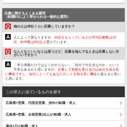
応募に関するよくある質問
（転職EXによく寄せられる一般的な質問）
Q
他の人は何社くらい応募していますか？
A
人によって異なりますが、
内定をもらっている人の平均応募数は10
社、約半数は6社以上
受けています。
Q
なんとなくいいなとは思うけど、応募を悩んでるときは応募しない方
がいいですか？
A
「求人情報だけではよくわからない」「自分で大丈夫なのか」という
不安もあるかと思いますが、
応募して面接を受けるのは会社を知る良
い機会ですし、会社にとってもあなたのことを知る良い機会
と捉えると良い
と思います。
この求人に似ているものを探す
広島県×営業、代理店営業、渉外の転職・求人
広島県×営業、企画営業(法人)の転職・求人
週休2日の転職・求人