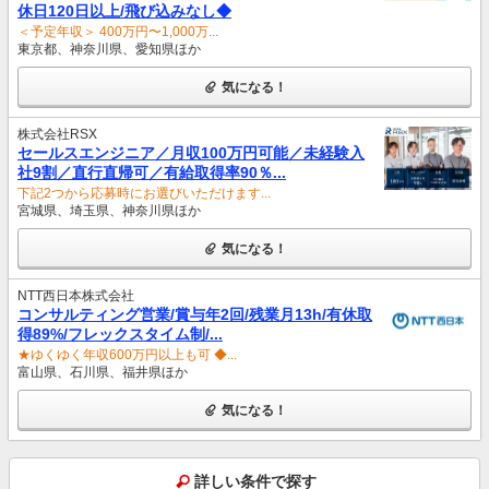
休日120日以上/飛び込みなし◆
＜予定年収＞ 400万円〜1,000万...
東京都、神奈川県、愛知県ほか
気になる！
株式会社RSX
セールスエンジニア／月収100万円可能／未経験入
社9割／直行直帰可／有給取得率90％...
下記2つから応募時にお選びいただけます...
宮城県、埼玉県、神奈川県ほか
気になる！
NTT西日本株式会社
コンサルティング営業/賞与年2回/残業月13h/有休取
得89%/フレックスタイム制/...
★ゆくゆく年収600万円以上も可 ◆...
富山県、石川県、福井県ほか
気になる！
詳しい条件で探す