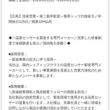
掲載予定期間：2026/5/21(木)〜2026/8/19(水)
【広島】技術営業＜第二新卒歓迎＞業界トップの技術力／年
間休日125日／残業10H以内
◆◇温度センサーを製造する専門メーカー／充実した研修制
度で未経験者も安心／国内取引多数◇◆
■採用背景：
～新規事業の拡大に伴う採用～
当社は、国内シェアトップクラスの温度センサー製造専門メ
ーカーとして、新しい事業展開を見据えた営業力強化のため
新たなメンバーを募集します。
●業務概要：
＼新規顧客開拓と既存顧客フォローの両面を担当／
当社製品の技術営業として、製造現場で使用される温度セン
サーの提案を行います。入社後は、先輩社員と一緒に現場を
訪問しながら製品や業務の流れを習得していただきます。