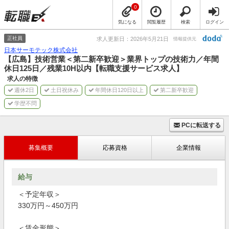
0
気になる
閲覧履歴
検索
ログイン
正社員
求人更新日：2026年5月21日
情報提供元
日本サーモテック株式会社
【広島】技術営業＜第二新卒歓迎＞業界トップの技術力／年間
休日125日／残業10H以内【転職支援サービス求人】
求人の特徴
週休2日
土日祝休み
年間休日120日以上
第二新卒歓迎
学歴不問
PCに転送する
募集概要
応募資格
企業情報
給与
＜予定年収＞
330万円～450万円
＜賃金形態＞