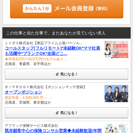
この仕事と似た仕事で、まだあなたが見ていない求人
ミイダス株式会社【東証プライム上場パーソル...
コールスタッフ[フルリモート]*未経験OK*ママ社員
も活躍中*ブランクOK*全国どこ...
★年収423万〜623万円のモデルあり...
北海道、青森県、岩手県ほか
気になる！
ＢＩＰＲＯＧＹ株式会社【ポジションマッチ登録】
オープンポジション
想定年収：4,500,000 円 ～ ...
北海道、宮城県、東京都ほか
気になる！
アフラック保険サービス株式会社
既存顧客中心の保険コンサル営業◆未経験歓迎/年間