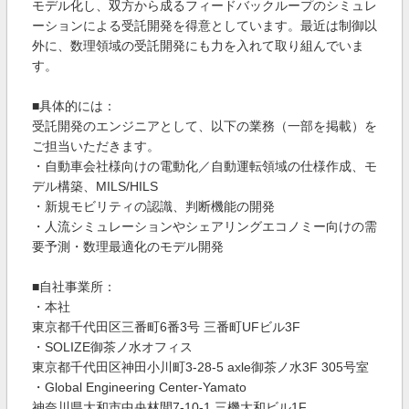
モデル化し、双方から成るフィードバックループのシミュレ
ーションによる受託開発を得意としています。最近は制御以
外に、数理領域の受託開発にも力を入れて取り組んでいま
す。
■具体的には：
受託開発のエンジニアとして、以下の業務（一部を掲載）を
ご担当いただきます。
・自動車会社様向けの電動化／自動運転領域の仕様作成、モ
デル構築、MILS/HILS
・新規モビリティの認識、判断機能の開発
・人流シミュレーションやシェアリングエコノミー向けの需
要予測・数理最適化のモデル開発
■自社事業所：
・本社
東京都千代田区三番町6番3号 三番町UFビル3F
・SOLIZE御茶ノ水オフィス
東京都千代田区神田小川町3-28-5 axle御茶ノ水3F 305号室
・Global Engineering Center-Yamato
神奈川県大和市中央林間7-10-1 三機大和ビル1F