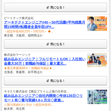
気になる！
ビートテック株式会社
アーキテクトエンジニア#40～50代活躍#平均残業月
間15時間#転職者全員年収UP#...
＜想定年収400万円～700万円＞ ◆...
東京都、大阪府、福岡県ほか
気になる！
株式会社ラージック
組み込みエンジニア｜フルリモートもOK｜入社祝い
金最大30万｜前職給与保証｜最大還元...
★還元率最高88％！前職給与保証★ ...
北海道、青森県、岩手県ほか
気になる！
ＮＳＥＣ株式会社【東証プライム上場の日本信...
組み込みエンジニア◇自社内開発◇年休126日◇リ
モート有◇賞与実績4.8ヶ月分◇家族...
☆賞与実績4.8ヶ月分 ☆想定年収45...
栃木県、埼玉県