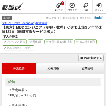
0
気になる
閲覧履歴
検索
ログイン
正社員
求人更新日：2026年6月2日
情報提供元
SOLIZE Ureka Technology株式会社
【東京】MBDエンジニア（制御・数理）◇STD上場G／年間休
日121日【転職支援サービス求人】
求人の特徴
フレックス勤務
週休2日
年間休日120日以上
第二新卒歓迎
急募（締め切り間近）
PCに転送する
募集概要
応募資格
企業情報
給与
＜予定年収＞
500万円～800万円
＜賃金形態＞