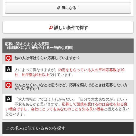
気になる！
詳しい条件で探す
応募に関するよくある質問
（転職EXによく寄せられる一般的な質問）
Q
他の人は何社くらい応募していますか？
A
人によって異なりますが、
内定をもらっている人の平均応募数は10
社、約半数は6社以上
受けています。
Q
なんとなくいいなとは思うけど、応募を悩んでるときは応募しない方
がいいですか？
A
「求人情報だけではよくわからない」「自分で大丈夫なのか」という
不安もあるかと思いますが、
応募して面接を受けるのは会社を知る良
い機会ですし、会社にとってもあなたのことを知る良い機会
と捉えると良い
と思います。
この求人に似ているものを探す