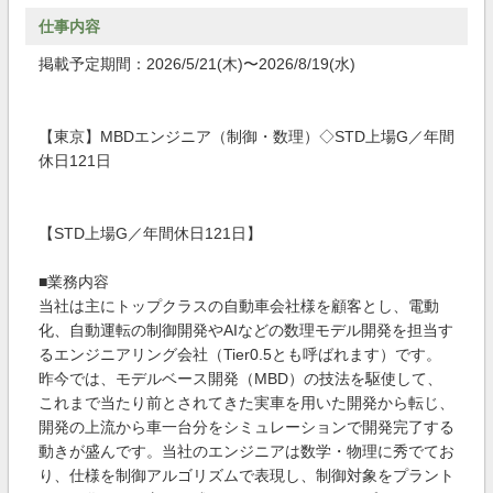
仕事内容
掲載予定期間：2026/5/21(木)〜2026/8/19(水)
【東京】MBDエンジニア（制御・数理）◇STD上場G／年間
休日121日
【STD上場G／年間休日121日】
■業務内容
当社は主にトップクラスの自動車会社様を顧客とし、電動
化、自動運転の制御開発やAIなどの数理モデル開発を担当す
るエンジニアリング会社（Tier0.5とも呼ばれます）です。
昨今では、モデルベース開発（MBD）の技法を駆使して、
これまで当たり前とされてきた実車を用いた開発から転じ、
開発の上流から車一台分をシミュレーションで開発完了する
動きが盛んです。当社のエンジニアは数学・物理に秀でてお
り、仕様を制御アルゴリズムで表現し、制御対象をプラント