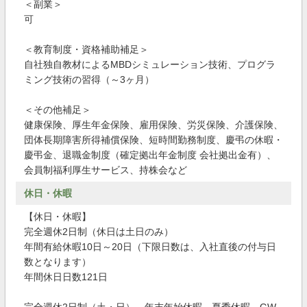
＜副業＞
可
＜教育制度・資格補助補足＞
自社独自教材によるMBDシミュレーション技術、プログラ
ミング技術の習得（～3ヶ月）
＜その他補足＞
健康保険、厚生年金保険、雇用保険、労災保険、介護保険、
団体長期障害所得補償保険、短時間勤務制度、慶弔の休暇・
慶弔金、退職金制度（確定拠出年金制度 会社拠出金有）、
会員制福利厚生サービス、持株会など
休日・休暇
【休日・休暇】
完全週休2日制（休日は土日のみ）
年間有給休暇10日～20日（下限日数は、入社直後の付与日
数となります）
年間休日日数121日