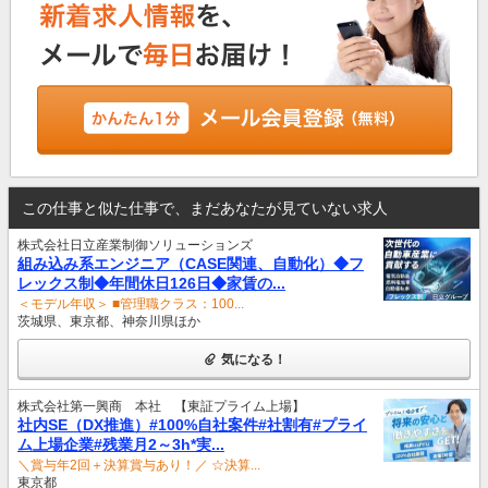
この仕事と似た仕事で、まだあなたが見ていない求人
株式会社日立産業制御ソリューションズ
組み込み系エンジニア（CASE関連、自動化）◆フ
レックス制◆年間休日126日◆家賃の...
＜モデル年収＞ ■管理職クラス：100...
茨城県、東京都、神奈川県ほか
気になる！
株式会社第一興商 本社 【東証プライム上場】
社内SE（DX推進）#100%自社案件#社割有#プライ
ム上場企業#残業月2～3h*実...
＼賞与年2回＋決算賞与あり！／ ☆決算...
東京都