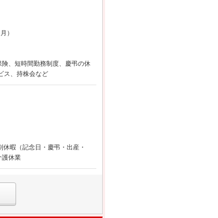
ヶ月）
保険、短時間勤務制度、慶弔の休
ビス、持株会など
別休暇（記念日・慶弔・出産・
介護休業