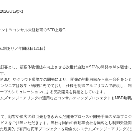
26/8/19(水)
タント※コンサル未経験可◇STD上場G
ム制あり／年間休日121日】
顧客とし、顧客体験価値を向上させる次世代自動車SDVの開発やAIを駆使
す。
MBD）やクラウド環境での開発により、開発の初期段階から車一台分をシ
エンジニアは数学・物理に秀でており、仕様を制御アルゴリズムで表現し、制
ープのシミュレーションによる受託開発を得意としています。
ムズエンジニアリングの適用などコンサルティングプロジェクトもMBD黎明
いて、顧客や顧客の取引先を巻き込んだ開発プロセスや開発手法の変革プロ
ービスをご担当いただきます。当社は国内の自動車会社を顧客とし制御受託開
た現実的で有用な変革プロジェクトを独自のシステムズエンジニアリング方