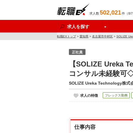
502,021
求人数
件（8/
転職EX
求人を探す
転職EXトップ
>
愛知県
>
名古屋市中村区
>
SOLIZE U
正社員
【SOLIZE Ure
コンサル未経験可◇
SOLIZE Ureka Technology株
求人の特徴
フレックス勤務
仕事内容