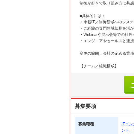
制御が好きで取り組み方に共感
■具体的には：
・車載IT／制御領域へのシス
・ご経験の専門領域知見を活か
・Webinarや展示会等での社
・エンジニアやセールスと連携
変更の範囲：会社の定める業務
【チーム／組織構成】
募集要項
募集職種
ITエ
ント、