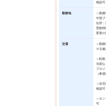
相談可
勤務地
＜勤務
中部ブ
住所：
受動喫
変更の
交通
＜勤務
※主拠
＜転勤
当面な
プロジ
（希望
＜在宅
相談可
＜オン
可