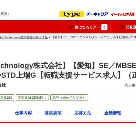
7 更新）
気になるリスト
閲覧
0
reka Technology株式会社の求人情報
> 【愛知】SE／MBSEコンサルタント※コンサル未経験可◇S
ka Technology株式会社】【愛知】SE／
STD上場G【転職支援サービス求人】（
式会社
求人更
週休2日
年間休日120日以上
急募（締め切り間近）
仕事内容
/
募集要項
/
応募方法
/
企業情報