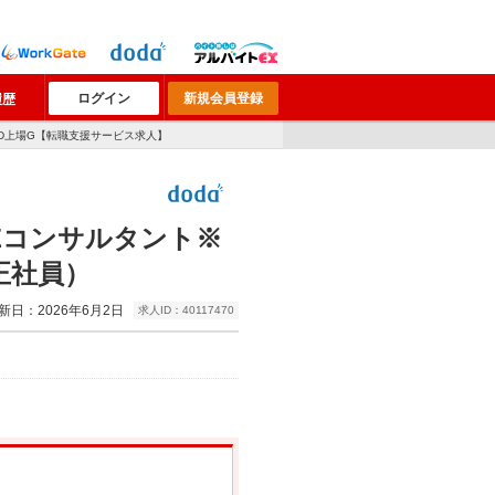
ログイン
新規会員登録
履歴
TD上場G【転職支援サービス求人】
MBSEコンサルタント※
正社員）
新日：2026年6月2日
求人ID：40117470