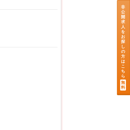
非
公
開
求
人
を
お
探
し
の
方
は
こ
ち
ら
無
料