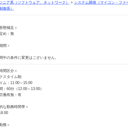
ンジニア系（ソフトウェア、ネットワーク）
>
システム開発（マイコン・ファ
制御系）
員
形態補足＞
定め：無
期間＞
間中の条件に変更はございません。
時間区分＞
クスタイム制
ム：11:00～15:00
：60分（12:00～13:00）
労働有無：有
的な勤務時間帯＞
8:00
勤務＞