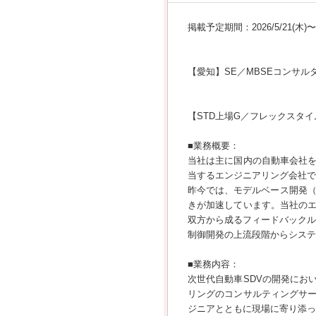
掲載予定期間：2026/5/21(木)〜20
【愛知】SE／MBSEコンサル
【STD上場G／フレックスタイ
■業務概要：
当社は主に国内の自動車会社を
当するエンジニアリング会社で
昨今では、モデルベース開発（
きが加速しています。当社の
双方から成るフィードバックル
制御開発の上流段階からシステ
■業務内容：
次世代自動車SDVの開発にお
リングのコンサルティングサ
ジニアとともに現場に寄り添っ