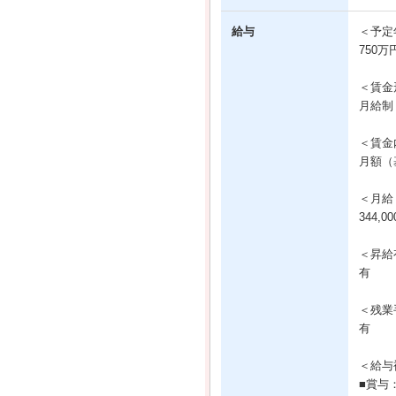
給与
＜予定
750万
＜賃金
月給制
＜賃金
月額（基
＜月給
344,0
＜昇給
有
＜残業
有
＜給与
■賞与