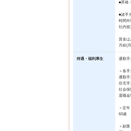
■昇格
■諸手
時間外
社内規
賃金は
月給(
待遇・福利厚生
通勤手
＜各手
通勤手
住宅手
社会保
退職金
＜定年
60歳
＜副業