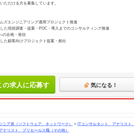
いただける方を募集しています。
テムズエンジニアリング適用プロジェクト推進
した現状調査・提案・POC・導入までのコンサルティング推進
外への企画・発信
した顧客向けプロジェクト提案・創出
この求人に応募す
気になる！
る
ンジニア系（ソフトウェア、ネットワーク）
>
ITコンサルタント、アナリスト
アナリスト、プリセールス職（その他）