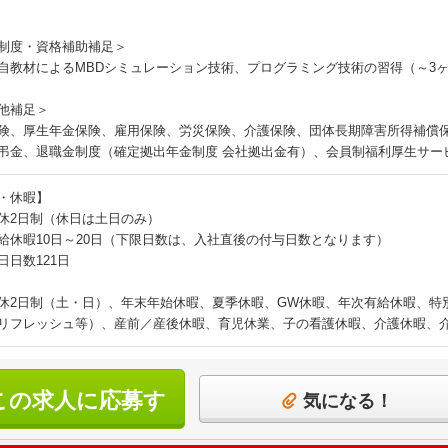
制度・資格補助補足＞
自教材によるMBDシミュレーション技術、プログラミング技術の習得（～3
他補足＞
険、厚生年金保険、雇用保険、労災保険、介護保険、団体長期障害所得補償
弔金、退職金制度（確定拠出年金制度 会社拠出金有）、会員制福利厚生サー
・休暇】
休2日制（休日は土日のみ）
給休暇10日～20日（下限日数は、入社直後の付与日数となります）
日日数121日
休2日制（土・日）、年末年始休暇、夏季休暇、GW休暇、年次有給休暇、特
リフレッシュ等）、産前／産後休暇、育児休業、子の看護休暇、介護休暇、
この求人に応募す
気になる！