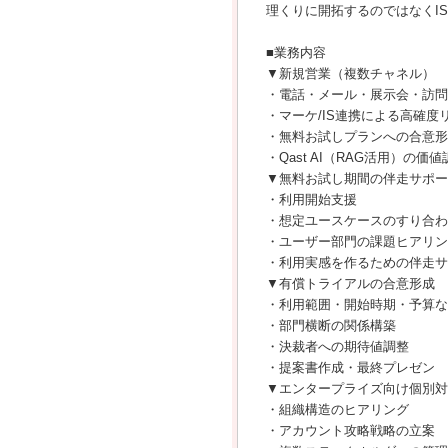
理くりに開拓するのではなくI
■業務内容
▼新規営業（複数チャネル）
・電話・メール・展示会・訪問
・マーケ/IS連携による高確度
・無料お試しプランへの合意形
・Qast AI（RAG活用）の価値
▼無料お試し期間の伴走サポー
・利用開始支援
・想定ユースケースのすり合わ
・ユーザー部門の課題ヒアリン
・利用実感を作るための伴走サ
▼有償トライアルの合意形成
・利用範囲・開始時期・予算な
・部門横断の関係構築
・決裁者への期待値調整
・提案書作成・最終プレゼン
▼エンタープライズ向け個別対
・組織構造のヒアリング
・アカウント攻略戦略の立案