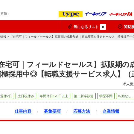
8 更新）
気になるリスト
閲覧
0
人情報
> 【在宅可｜フィールドセールス】拡販期の成長加速｜組織変革を伴走セールス｜積極採用中
【在宅可｜フィールドセールス】拡販期の
積極採用中◎【転職支援サービス求人】（
求人更
週休2日
土日祝休み
年間休日120日以上
第二新卒歓迎
学歴不問
転勤なし
仕事内容
/
募集要項
/
応募方法
/
企業情報