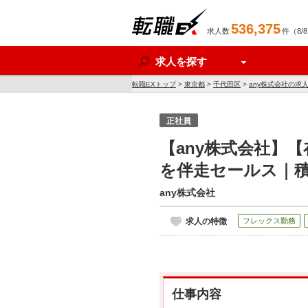
536,375
求人数
件（8/
転職EX
求人を探す
転職EXトップ
>
東京都
>
千代田区
>
any株式会社の求
正社員
【any株式会社】
を伴走セールス｜
any株式会社
求人の特徴
フレックス勤務
仕事内容