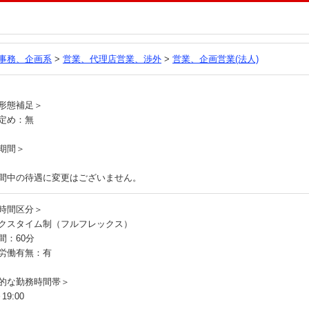
る
事務、企画系
>
営業、代理店営業、渉外
>
営業、企画営業(法人)
員
形態補足＞
定め：無
期間＞
間中の待遇に変更はございません。
時間区分＞
クスタイム制（フルフレックス）
間：60分
労働有無：有
的な勤務時間帯＞
19:00