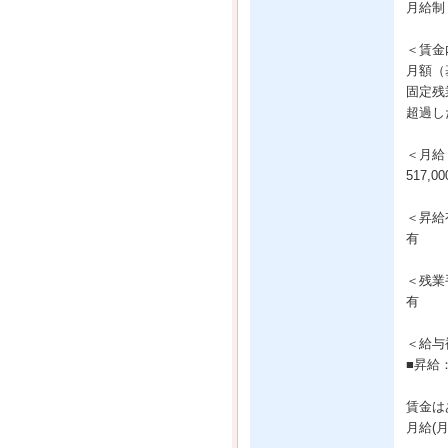
月給制
＜賃金
月額（基
固定残業
超過し
＜月給
517,
＜昇給
有
＜残業
有
＜給与
■昇給
賃金は
月給(