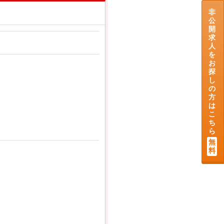
非
公
開
求
人
を
お
探
し
の
方
は
こ
ち
ら
無
料