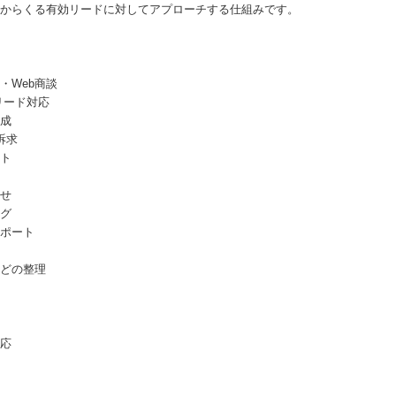
Sからくる有効リードに対してアプローチする仕組みです。
・Web商談
リード対応
成
訴求
ト
せ
グ
ポート
どの整理
応