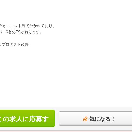
CSがユニット制で分かれており、
バー6名のFSがおります。
& プロダクト改善
この求人に応募す
気になる！