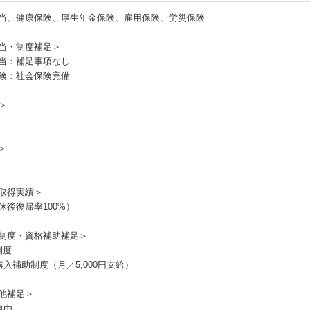
当、健康保険、厚生年金保険、雇用保険、労災保険
当・制度補足＞
当：補足事項なし
険：社会保険完備
＞
＞
取得実績＞
休後復帰率100%）
制度・資格補助補足＞
制度
購入補助制度（月／5,000円支給）
他補足＞
自由