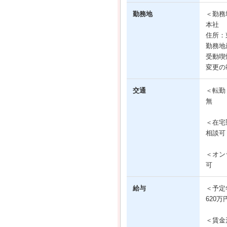
勤務地
＜勤務
本社
住所：東
勤務地
受動喫
変更の
交通
＜転勤
無
＜在宅
相談可
＜オン
可
給与
＜予定
620万
＜賃金