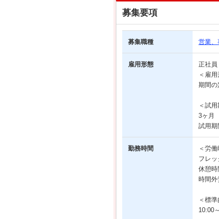
募集要項
募集職種
営業、
雇用形態
正社
＜雇用
期間の
＜試用
3ヶ月
試用期
勤務時間
＜労働
フレッ
休憩時
時間外
＜標準
10:00～