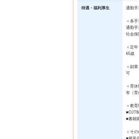
待遇・福利厚生
通勤手
＜各手
通勤手
社会保
＜定年
65歳
＜副業
可
＜育休
有（育
＜教育
■OJT
■書籍
＜その
■服装