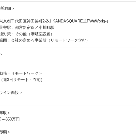
地詳細＞
京都千代田区神田錦町2-2-1 KANDASQUARE11FWeWork内
最寄駅：都営新宿線／小川町駅
煙対策：その他（喫煙室設置）
範囲：会社の定める事業所（リモートワーク含む）
＞
勤務・リモートワーク＞
（週3日リモート・在宅）
ライン面接＞
年収＞
円～850万円
形態＞