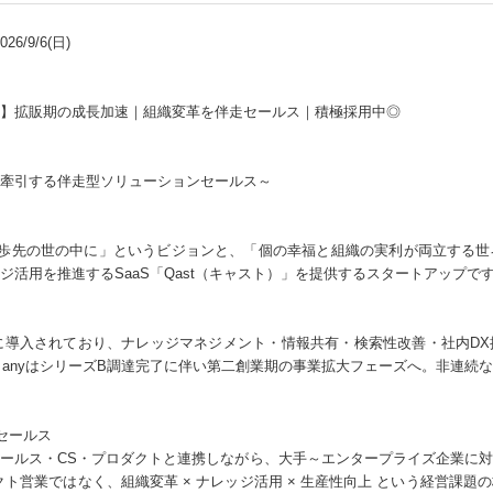
6/9/6(日)
】拡販期の成長加速｜組織変革を伴走セールス｜積極採用中◎
牽引する伴走型ソリューションセールス～
一歩先の世の中に」というビジョンと、「個の幸福と組織の実利が両立する
ジ活用を推進するSaaS「Qast（キャスト）」を提供するスタートアップで
業に導入されており、ナレッジマネジメント・情報共有・検索性改善・社内D
年、anyはシリーズB調達完了に伴い第二創業期の事業拡大フェーズへ。非連続
セールス
ールス・CS・プロダクトと連携しながら、大手～エンタープライズ企業に
ト営業ではなく、組織変革 × ナレッジ活用 × 生産性向上 という経営課