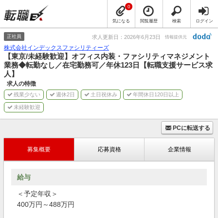
0
気になる
閲覧履歴
検索
ログイン
正社員
求人更新日：2026年6月23日
情報提供元
株式会社インデックスファシリティーズ
【東京/未経験歓迎】オフィス内装・ファシリティマネジメント
業務◆転勤なし／在宅勤務可／年休123日【転職支援サービス求
人】
求人の特徴
残業少ない
週休2日
土日祝休み
年間休日120日以上
未経験歓迎
PCに転送する
募集概要
応募資格
企業情報
給与
＜予定年収＞
400万円～488万円