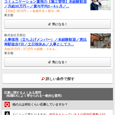
コミュニケーション重視の【施工管理】未経験歓迎
／月給30万円～／賞与平均3～4ヶ月／...
【月給】30万円～＋各種手当＋賞与（昨...
東京都
気になる！
株式会社天然社
人事採用（立ち上げメンバー）／未経験歓迎／恵比
寿駅徒歩7分／土日祝休み／人事としてス...
月給25万円～37万円 ※経験・スキル...
東京都
気になる！
詳しい条件で探す
応募に関するよくある質問
（転職EXによく寄せられる一般的な質問）
Q
他の人は何社くらい応募していますか？
A
人によって異なりますが、
内定をもらっている人の平均応募数は10