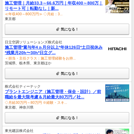
施工管理｜月給33.3～66.6万円｜年収400～800万｜
リモート可｜転勤なし｜新...
≪年収400～800万円≫ ◇月給：3...
東京都
気になる！
日立空調ソリューションズ株式会社
施工管理*賞与年4ヵ月分以上*年休126日*土日祝休み
*残業月20h〜30h*日立グ...
＜担当・主任クラス：施工管理経験をお持...
茨城県、栃木県、東京都ほか
気になる！
株式会社ティーテック
プラントエンジニア（施工管理・保全・設計）／前
職給を最大限考慮＆月給最大80万円／社...
◇月給30万円～80万円 ※経験・スキ...
東京都、神奈川県
気になる！
東光建設株式会社