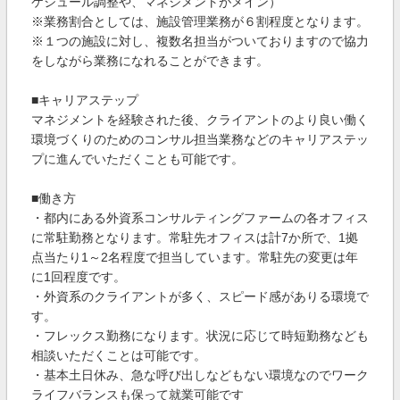
ケジュール調整や、マネジメントがメイン）
※業務割合としては、施設管理業務が６割程度となります。
※１つの施設に対し、複数名担当がついておりますので協力
をしながら業務になれることができます。
■キャリアステップ
マネジメントを経験された後、クライアントのより良い働く
環境づくりのためのコンサル担当業務などのキャリアステッ
プに進んでいただくことも可能です。
■働き方
・都内にある外資系コンサルティングファームの各オフィス
に常駐勤務となります。常駐先オフィスは計7か所で、1拠
点当たり1～2名程度で担当しています。常駐先の変更は年
に1回程度です。
・外資系のクライアントが多く、スピード感がありる環境で
す。
・フレックス勤務になります。状況に応じて時短勤務なども
相談いただくことは可能です。
・基本土日休み、急な呼び出しなどもない環境なのでワーク
ライフバランスも保って就業可能です