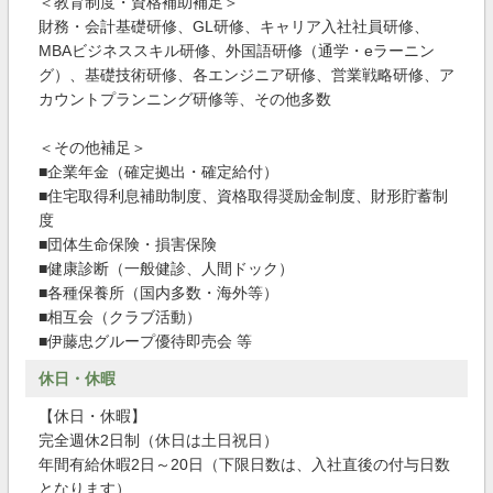
＜教育制度・資格補助補足＞
財務・会計基礎研修、GL研修、キャリア入社社員研修、
MBAビジネススキル研修、外国語研修（通学・eラーニン
グ）、基礎技術研修、各エンジニア研修、営業戦略研修、ア
カウントプランニング研修等、その他多数
＜その他補足＞
■企業年金（確定拠出・確定給付）
■住宅取得利息補助制度、資格取得奨励金制度、財形貯蓄制
度
■団体生命保険・損害保険
■健康診断（一般健診、人間ドック）
■各種保養所（国内多数・海外等）
■相互会（クラブ活動）
■伊藤忠グループ優待即売会 等
休日・休暇
【休日・休暇】
完全週休2日制（休日は土日祝日）
年間有給休暇2日～20日（下限日数は、入社直後の付与日数
となります）