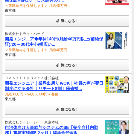
＜前職給与を保証します＞ 月給40万円...
東京都
気になる！
株式会社トライ・ハード
開発エンジニア◆年休140日/月給40万円以上(前給保
証)/20～30代中心/幅広い...
＜前職給与を保証します＞ 月給40万円...
東京都
気になる！
ＣｅｎｔＦｌｙＧａｔｅ株式会社
開発エンジニア｜業界出戻りもOK｜社員の声が翌日
制度になる会社｜リモート8割｜帰省補...
月給33万円〜54万5,000円＋各種...
東京都
気になる！
株式会社ジーシーシー 東京本社
自治体向け人事給与システムのSE【完全自社内勤
務】賞与実績年5.2ヶ月｜奨学金代理返...