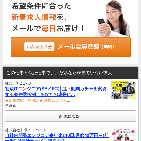
この仕事と似た仕事で、まだあなたが見ていない求人
株式会社ZERO
初級ITエンジニア(SE／PG)│脱・配属ガチャを実現
する案件選択制！あなたの成長に...
★前職の給与を保証★ 月給30万円～...
東京都
気になる！
株式会社トライ・ハード
自社内開発エンジニア◆年休140日/月給40万円～(前
給保証)/自社サービス開発のチ...