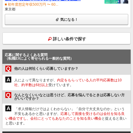
■ 初年度想定年収500万円 〜 60...
東京都
気になる！
詳しい条件で探す
応募に関するよくある質問
（転職EXによく寄せられる一般的な質問）
Q
他の人は何社くらい応募していますか？
A
人によって異なりますが、
内定をもらっている人の平均応募数は10
社、約半数は6社以上
受けています。
Q
なんとなくいいなとは思うけど、応募を悩んでるときは応募しない方
がいいですか？
A
「求人情報だけではよくわからない」「自分で大丈夫なのか」という
不安もあるかと思いますが、
応募して面接を受けるのは会社を知る良
い機会ですし、会社にとってもあなたのことを知る良い機会
と捉えると良い
と思います。