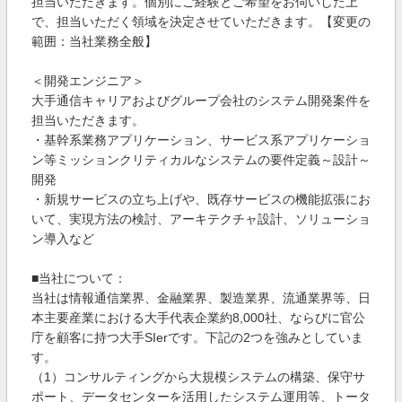
担当いただきます。個別にご経験とご希望をお伺いした上
で、担当いただく領域を決定させていただきます。【変更の
範囲：当社業務全般】
＜開発エンジニア＞
大手通信キャリアおよびグループ会社のシステム開発案件を
担当いただきます。
・基幹系業務アプリケーション、サービス系アプリケーショ
ン等ミッションクリティカルなシステムの要件定義～設計～
開発
・新規サービスの立ち上げや、既存サービスの機能拡張にお
いて、実現方法の検討、アーキテクチャ設計、ソリューショ
ン導入など
■当社について：
当社は情報通信業界、金融業界、製造業界、流通業界等、日
本主要産業における大手代表企業約8,000社、ならびに官公
庁を顧客に持つ大手SIerです。下記の2つを強みとしていま
す。
（1）コンサルティングから大規模システムの構築、保守サ
ポート、データセンターを活用したシステム運用等、トータ