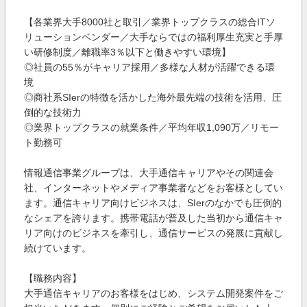
【各業界大手8000社と取引／業界トップクラスの総合ITソ
リューションベンダー／大手ならではの福利厚生充実と手厚
い研修制度／離職率3％以下と働きやすい環境】
◎社員の55％がキャリア採用／多様な人材が活躍できる環
境
◎商社系SIerの特徴を活かした海外最先端の技術を活用、圧
倒的な技術力
◎業界トップクラスの就業条件／平均年収1,090万／リモー
ト勤務可
情報通信事業グループは、大手通信キャリアやその関連会
社、インターネットやメディア事業者などをお客様としてい
ます。通信キャリア向けビジネスは、SIerのなかでも圧倒的
なシェアを誇ります。携帯電話が普及した当初から通信キャ
リア向けのビジネスを牽引し、通信サービスの発展に貢献し
続けています。
【職務内容】
大手通信キャリアのお客様をはじめ、システム開発案件をご