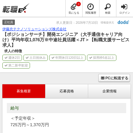
0
気になる
閲覧履歴
検索
ログイン
正社員
求人更新日：2026年7月10日
情報提供元
伊藤忠テクノソリューションズ株式会社
【ポジションサーチ】開発エンジニア（大手通信キャリア向
け）平均年収1,076万※中途社員活躍＜JT＞【転職支援サービス
求人】
求人の特徴
週休2日
土日祝休み
年間休日120日以上
採用枠5名以上
第二新卒歓迎
PCに転送する
募集概要
応募資格
企業情報
給与
＜予定年収＞
725万円～1,370万円