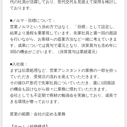
代の社員が活躍しており、世代交代を見据えて採用を検討し
ております。
■ノルマ・目標について：
営業ノルマという決め方ではなく、「目標」として設定し、
結果より過程を重要視しています。先輩社員と週一回の面談
を行いながら、お客様への提案方法など一緒に考えていきま
す。成果については賞与で還元となり、決算賞与も含め年に
3回の機会がございます。（決算賞与は業績還元）
■入社後：
まずは伝票処理など、営業アシスタントの業務の一部を担っ
ていただき、受発注の流れを覚えていただきます。
その後OJT形式で先輩社員についていただき、週に1回面談
の機会も設けながら徐々に業務に慣れていただきます。
会社としても不定期で商材の勉強会を実施しており、成長で
きる環境が整っております。
変更の範囲：会社の定める業務
【チーム／組織構成】