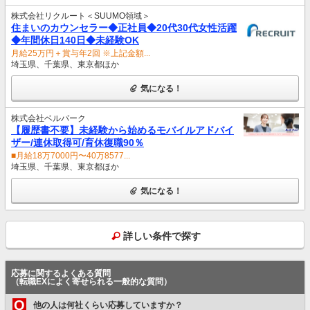
株式会社リクルート＜SUUMO領域＞
住まいのカウンセラー◆正社員◆20代30代女性活躍
◆年間休日140日◆未経験OK
月給25万円＋賞与年2回 ※上記金額...
埼玉県、千葉県、東京都ほか
気になる！
株式会社ベルパーク
【履歴書不要】未経験から始めるモバイルアドバイ
ザー/連休取得可/育休復職90％
■月給18万7000円〜40万8577...
埼玉県、千葉県、東京都ほか
気になる！
詳しい条件で探す
応募に関するよくある質問
（転職EXによく寄せられる一般的な質問）
Q
他の人は何社くらい応募していますか？