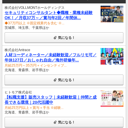
株式会社VOLLMONTホールディングス
セキュリティコンサルタント◆職種・業種未経験
OK！／月収37万～／賞与年2回／年間休...
◆37万円以上 ※固定残業代を含む ※...
茨城県、埼玉県、千葉県ほか
気になる！
株式会社Antrace
人材コーディネーター／未経験歓迎／フルリモ可／
年休127日／おしゃれ自由／海外研修年...
月給25万円～35万円＋インセンティブ...
北海道、青森県、岩手県ほか
気になる！
ヒトモア株式会社
【転職支援】販売スタッフ｜未経験歓迎｜仲間と成
長できる環境｜20代活躍中
月給25万円以上＋賞与＋手当 ※経験...
北海道、青森県、岩手県ほか
気になる！