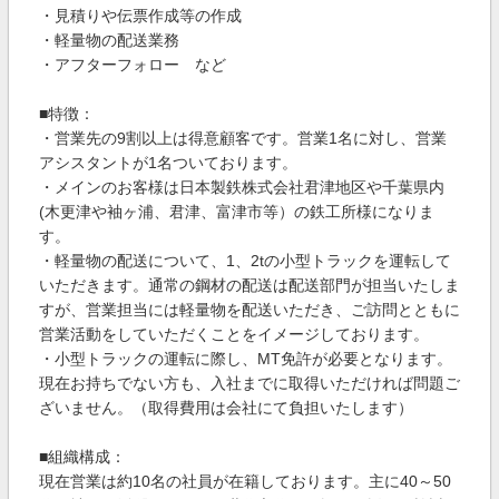
・見積りや伝票作成等の作成
・軽量物の配送業務
・アフターフォロー など
■特徴：
・営業先の9割以上は得意顧客です。営業1名に対し、営業
アシスタントが1名ついております。
・メインのお客様は日本製鉄株式会社君津地区や千葉県内
(木更津や袖ヶ浦、君津、富津市等）の鉄工所様になりま
す。
・軽量物の配送について、1、2tの小型トラックを運転して
いただきます。通常の鋼材の配送は配送部門が担当いたしま
すが、営業担当には軽量物を配送いただき、ご訪問とともに
営業活動をしていただくことをイメージしております。
・小型トラックの運転に際し、MT免許が必要となります。
現在お持ちでない方も、入社までに取得いただければ問題ご
ざいません。（取得費用は会社にて負担いたします）
■組織構成：
現在営業は約10名の社員が在籍しております。主に40～50