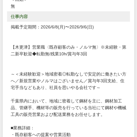
無
仕事内容
掲載予定期間：2026/6/8(月)〜2026/9/6(日)
【木更津】営業職〈既存顧客のみ・ノルマ無〉※未経験・第
二新卒歓迎◆転勤無/残業10h/賞与年3回
～＜未経験歓迎＞地域密着◎転勤なしで安定的に働きたい方
へ／新規営業やノルマはございません／賞与年3回支給、住
宅手当などもあり、社員を思いやる会社です～
千葉県内において、地域に密着して鋼材を主に、鋼材加工
品、管継手、機材等の販売を行っている当社にて鋼材や機械
工具の販売営業および配送業務をお任せします。
■業務詳細：
・既存顧客への提案や営業活動