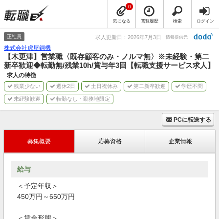
0
気になる
閲覧履歴
検索
ログイン
正社員
求人更新日：2026年7月3日
情報提供元
株式会社虎屋鋼機
【木更津】営業職〈既存顧客のみ・ノルマ無〉※未経験・第二
新卒歓迎◆転勤無/残業10h/賞与年3回【転職支援サービス求人】
求人の特徴
残業少ない
週休2日
土日祝休み
第二新卒歓迎
学歴不問
未経験歓迎
転勤なし・勤務地限定
PCに転送する
募集概要
応募資格
企業情報
給与
＜予定年収＞
450万円～650万円
＜賃金形態＞