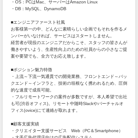
・OS：PCはMac、サーバーはAmazon Linux
・DB：MySQL、DynamoDB
■エンジニアファースト社風
お客様第一の中、どんなに素晴らしい企画でもそれを作るメ
ンバーがいなければ、サービスはスタートしません。
経営者が現役のエンジニアだからこそ、スタッフの皆さんが
働きやすいよう、生産性向上のための社員からの小さなご提
案や要望でも、全力でお応え致します。
■ポジション魅力特徴
・上流～下流一気通貫での開発業務、フロントエンド～バッ
クエンド～インフラと、技術の垣根なく携われるため、圧倒
的な速度で成長可能。
・フルリモートワークの案件が多数ですが、本人希望で出社
も可(渋谷オフィス)。リモート中随時Slackやバーチャルオ
フィス(ovice)にて連絡が取れます。
■顧客支援実績
・クリエイター支援サービス Web（PC＆Smartphone）
・大手広告代理店向けの広告配信システム