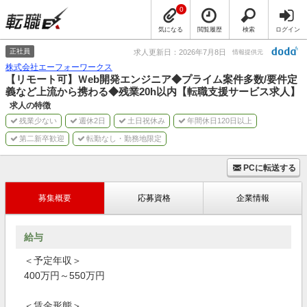
0
気になる
閲覧履歴
検索
ログイン
正社員
求人更新日：2026年7月8日
情報提供元
株式会社エーフォーワークス
【リモート可】Ｗeb開発エンジニア◆プライム案件多数/要件定
義など上流から携わる◆残業20h以内【転職支援サービス求人】
求人の特徴
残業少ない
週休2日
土日祝休み
年間休日120日以上
第二新卒歓迎
転勤なし・勤務地限定
PCに転送する
募集概要
応募資格
企業情報
給与
＜予定年収＞
400万円～550万円
＜賃金形態＞