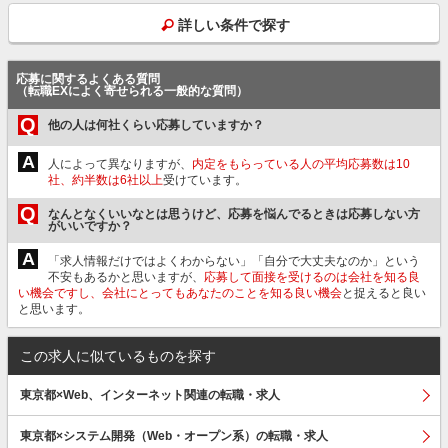
詳しい条件で探す
応募に関するよくある質問
（転職EXによく寄せられる一般的な質問）
Q
他の人は何社くらい応募していますか？
A
人によって異なりますが、
内定をもらっている人の平均応募数は10
社、約半数は6社以上
受けています。
Q
なんとなくいいなとは思うけど、応募を悩んでるときは応募しない方
がいいですか？
A
「求人情報だけではよくわからない」「自分で大丈夫なのか」という
不安もあるかと思いますが、
応募して面接を受けるのは会社を知る良
い機会ですし、会社にとってもあなたのことを知る良い機会
と捉えると良い
と思います。
この求人に似ているものを探す
東京都×Web、インターネット関連の転職・求人
東京都×システム開発（Web・オープン系）の転職・求人