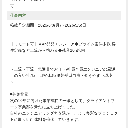
可
仕事内容
掲載予定期間：2026/6/8(月)〜2026/9/6(日)
【リモート可】Ｗeb開発エンジニア◆プライム案件多数/要
件定義など上流から携わる◆残業20h以内
～上流～下流一気通貫でお任せ/社員全員エンジニアの風通
しの良い社風/土日祝休み/服装髪型自由・働きやすい環境
～
■募集背景
次の10年に向けた事業成長の一環として、クライアントワ
ーク事業部を新たに立ち上げました。
自社のエンジニアリング力を活かし、より多彩なプロジェク
トに取り組む体制を強化していきます。