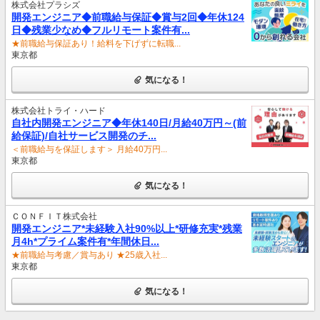
株式会社プラシズ
開発エンジニア◆前職給与保証◆賞与2回◆年休124
日◆残業少なめ◆フルリモート案件有...
★前職給与保証あり！給料を下げずに転職...
東京都
気になる！
株式会社トライ・ハード
自社内開発エンジニア◆年休140日/月給40万円～(前
給保証)/自社サービス開発のチ...
＜前職給与を保証します＞ 月給40万円...
東京都
気になる！
ＣＯＮＦＩＴ株式会社
開発エンジニア*未経験入社90%以上*研修充実*残業
月4h*プライム案件有*年間休日...
★前職給与考慮／賞与あり ★25歳入社...
東京都
気になる！