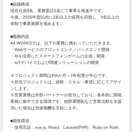
■組織構成
現在社員9名、業務委託5名にて事業を推進中です。
今後、2026年度以内に3名以上の採用を目指し、9名以上の
体制で事業展開を進めます。
■職務内容
A4 WORKSでは、以下の業務に携わっていただきます。
・Webサービスのフロントエンド／バックエンド開発
・AIを活用したスマートフォンゲームの企画・開発
・IoTデバイスおよび関連ソリューションの開発
※プロジェクト期間は約6か月～2年程度が中心です。
※担当プロジェクトは、経験・スキル・希望に応じてアサイ
ンします。
※営業業務は外部パートナーが担当しており、基本的に開発
業務に集中できる環境です。他部署開拓など営業活動を支援
頂いた場合は別途報酬を支給します。
■開発環境
・使用言語：vue.js, React、Laravel(PHP)、Ruby on Rails