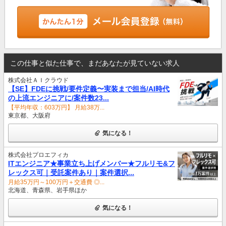
この仕事と似た仕事で、まだあなたが見ていない求人
株式会社ＡＩクラウド
【SE】FDEに挑戦/要件定義〜実装まで担当/AI時代
の上流エンジニアに/案件数23...
【平均年収：603万円】 月給38万...
東京都、大阪府
気になる！
株式会社プロエフィカ
ITエンジニア★事業立ち上げメンバー★フルリモ&フ
レックス可｜受託案件あり｜案件選択...
月給35万円～100万円＋交通費 ◎...
北海道、青森県、岩手県ほか
気になる！