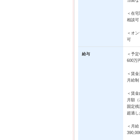
当面な
＜在宅
相談可
＜オン
可
給与
＜予定
600万
＜賃金
月給制
＜賃金
月額（基
固定残業
超過し
＜月給
390,