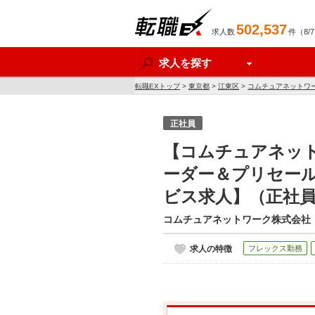
502,537
求人数
件（8/
転職EX
求人を探す
転職EXトップ
>
東京都
>
江東区
>
コムチュアネットワ
人】
正社員
【コムチュアネット
ーダー＆プリセール
ビス求人】（正社
コムチュアネットワーク株式会社
求人の特徴
フレックス勤務