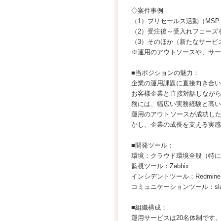
◇案件事例
（1）プリセールス活動（MS
（2）受注後～受入れフェーズ
（3）そのほか（新たなサービス
※運用のアウトソースや、サー
■当ポジションの魅力：
企業の運用課題に直接向き合い
お客様企業と直接対話しなが
務には、幅広い実務経験と高い
運用のアウトソースが成功し
かし、企業の成長を支える実感
■開発ツール：
環境：クラウド環境全般（特に
監視ツール：Zabbix
インシデントツール：Redmine
コミュニケーションツール：slac
■組織構成：
運用サービスは20名体制です。