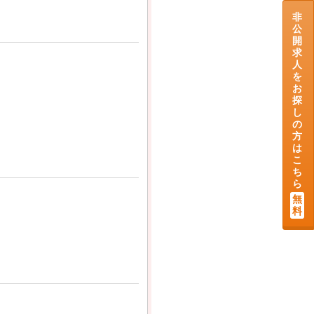
非
公
開
求
人
を
お
探
し
の
方
は
こ
ち
ら
無
料