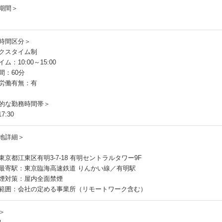
期間＞
時間区分＞
クスタイム制
ム：10:00～15:00
間：60分
労働有無：有
的な勤務時間帯＞
7:30
地詳細＞
東京都江東区有明3-7-18 有明セントラルタワー9F
最寄駅：東京臨海高速鉄道 りんかい線／有明駅
煙対策：屋内全面禁煙
範囲：会社の定める事業所（リモートワーク含む）
＞