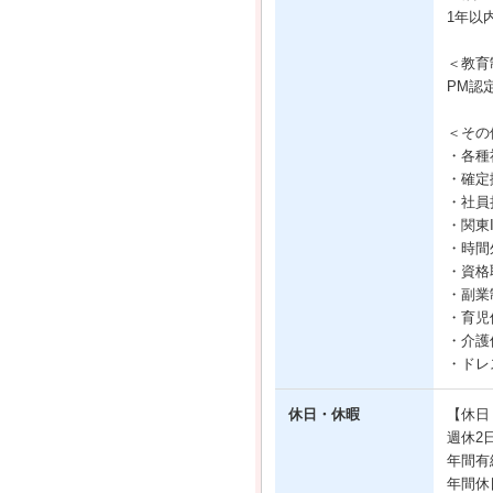
1年以
＜教育
PM認
＜その
・各種
・確定
・社員
・関東
・時間
・資格
・副業
・育児
・介護
・ドレ
休日・休暇
【休日
週休2
年間有
年間休