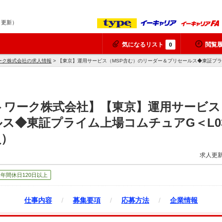
7 更新）
気になるリスト
閲覧
0
ーク株式会社の求人情報
> 【東京】運用サービス（MSP含む）のリーダー＆プリセールス◆東証プラ
ワーク株式会社】【東京】運用サービス
ス◆東証プライム上場コムチュアG＜L0
員）
求人更新
年間休日120日以上
仕事内容
/
募集要項
/
応募方法
/
企業情報