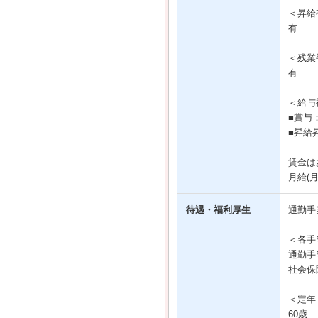
＜昇給
有
＜残業
有
＜給与
■賞与
■昇給
賃金は
月給(
待遇・福利厚生
通勤手
＜各手
通勤手
社会保
＜定年
60歳