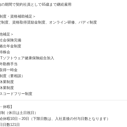
内の期間で契約社員として65歳まで継続雇用
制度・資格補助補足＞
定制度、資格取得奨励金制度、オンライン研修、バディ制度
他補足＞
社会保険完備
拠出年金制度
持株会
ITソフトウェア健康保険組合加入
外勤務手当
取得一時金
制度（要相談）
休業制度
休業制度
スコードフリー制度
・休暇】
日制（休日は土日祝日）
給休暇10日～20日（下限日数は、入社直後の付与日数となります）
日日数121日