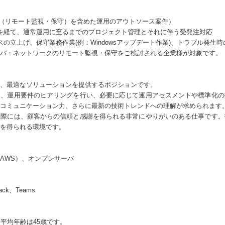
P（リモート監視・保守）を含めた運用のアウトソース案件）
を経て、通常運用に至るまでのプロジェクト管理とそれに伴う受発注対応
の立上げ、保守業務作業(例：Windowsアップデート作業)、トラブル発生
バ・ネットワークのリモート監視・保守をご検討される企業様が対象です。
、最適なソリューションを提供するポジションです。
ら、運用要件のヒアリングを行い、必要に応じて運用アセスメントや標準化の
コミュニケーション力、さらに最新の技術トレンドへの理解が求められます
た際には、顧客からの信頼と感謝を得られる非常にやりがいのある仕事です。
を得られる環境です。
AWS）、オンプレサーバ
k、Teams
平均年齢は45歳です。