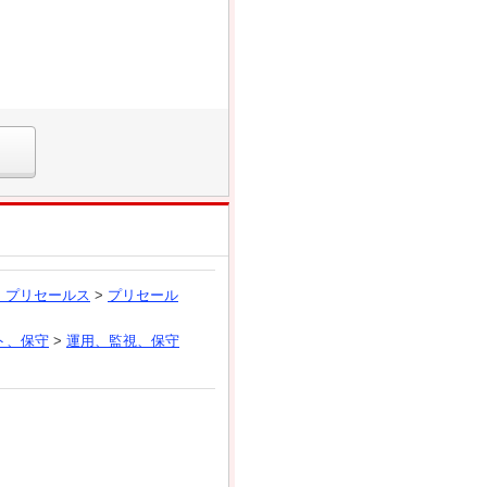
、プリセールス
>
プリセール
ト、保守
>
運用、監視、保守