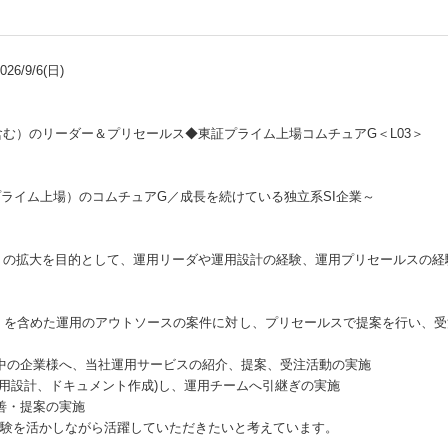
6/9/6(日)
含む）のリーダー＆プリセールス◆東証プライム上場コムチュアG＜L03＞
プライム上場）のコムチュアG／成長を続けている独立系SI企業～
）の拡大を目的として、運用リーダや運用設計の経験、運用プリセールスの経
）を含めた運用のアウトソースの案件に対し、プリセールスで提案を行い、
中の企業様へ、当社運用サービスの紹介、提案、受注活動の実施
運用設計、ドキュメント作成)し、運用チームへ引継ぎの実施
善・提案の実施
験を活かしながら活躍していただきたいと考えています。