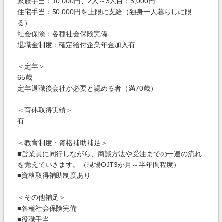
家族手当：10,000円、2人～3人目：5,000円
住宅手当：50,000円を上限に支給（独身一人暮らしに限
る）
社会保険：各種社会保険完備
退職金制度：確定給付企業年金加入有
＜定年＞
65歳
定年退職後会社が必要と認める者（満70歳）
＜育休取得実績＞
有
＜教育制度・資格補助補足＞
■営業員に同行しながら、商談方法や受注までの一連の流れ
を覚えていきます。（現場OJT3か月～半年間程度）
■資格取得補助制度あり
＜その他補足＞
■各種社会保険完備
■役職手当