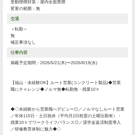
受動喫煙対策：屋内全面禁煙
変更の範囲：無
交通
＜転勤＞
無
補足事項なし
仕事内容
掲載予定期間：2026/5/21(木)〜2026/8/19(水)
【福山・未経験OK】ルート営業(コンクリート製品)◆営業
職にチャレンジ◆ノルマ無◆転勤無・残業10ｈ
◆◇未経験から営業職へデビュー◎／ノルマなしルート営業
／年休115日・土日祝休（平均月2日程度の土曜出勤有）・
残業10ｈでワークライフバランス◎／奨学金返済制度導入
／研修教育体制に魅力◆◇