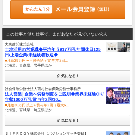
この仕事と似た仕事で、まだあなたが見ていない求人
大東建託株式会社
土地活用の営業職◆平均年収917万円/年間休日125
日/上場企業/未経験者歓迎◆
■月給29万円〜＋歩合給＋賞与(年2回...
北海道、青森県、岩手県ほか
気になる！
社会保険労務士法人西村社会保険労務士事務所
法人営業│企業へ労務制度をご説明◆業界未経験OK/
年収1000万可/賞与年2回/10...
■月給30万円以上＋賞与年2回（最大6...
北海道、宮城県、埼玉県ほか
気になる！
ＢＩＰＲＯＧＹ株式会社【ポジションマッチ登録】