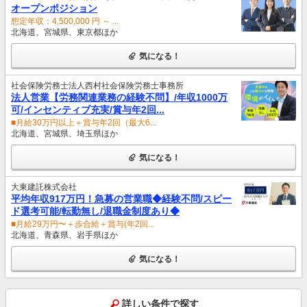
オープンポジション
想定年収：4,500,000 円 ～ ...
北海道、宮城県、東京都ほか
気になる！
社会保険労務士法人西村社会保険労務士事務所
法人営業【労務関連業務の経験不問】/年収1000万
可/インセンティブ充実/賞与年2回...
■月給30万円以上＋賞与年2回（最大6...
北海道、宮城県、埼玉県ほか
気になる！
大東建託株式会社
平均年収917万円！急募の営業職◆経験不問/スピー
ド選考可能/転勤無し/退職金制度あり◆
■月給29万円〜＋歩合給＋賞与(年2回...
北海道、青森県、岩手県ほか
気になる！
詳しい条件で探す