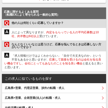
応募に関するよくある質問
（転職EXによく寄せられる一般的な質問）
Q
他の人は何社くらい応募していますか？
A
人によって異なりますが、
内定をもらっている人の平均応募数は10
社、約半数は6社以上
受けています。
Q
なんとなくいいなとは思うけど、応募を悩んでるときは応募しない方
がいいですか？
A
「求人情報だけではよくわからない」「自分で大丈夫なのか」という
不安もあるかと思いますが、
応募して面接を受けるのは会社を知る良
い機会ですし、会社にとってもあなたのことを知る良い機会
と捉えると良い
と思います。
この求人に似ているものを探す
広島県×営業、代理店営業、渉外の転職・求人
広島県×営業、企画営業(法人)の転職・求人
女性活躍の転職・求人