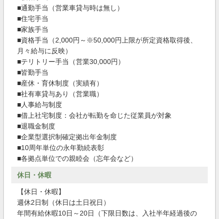
■通勤手当（営業車貸与時は無し）
■住宅手当
■家族手当
■資格手当（2,000円～※50,000円上限が所定資格取得後、
月々給与に反映）
■テリトリー手当（営業30,000円）
■皆勤手当
■産休・育休制度（実績有）
■社有車貸与あり（営業職）
■人事給与制度
■借上社宅制度：会社が転勤を命じた従業員が対象
■退職金制度
■企業型選択制確定拠出年金制度
■10周年単位の永年勤続表彰
■各拠点単位での親睦会（忘年会など）
休日・休暇
【休日・休暇】
週休2日制（休日は土日祝日）
年間有給休暇10日～20日（下限日数は、入社半年経過後の