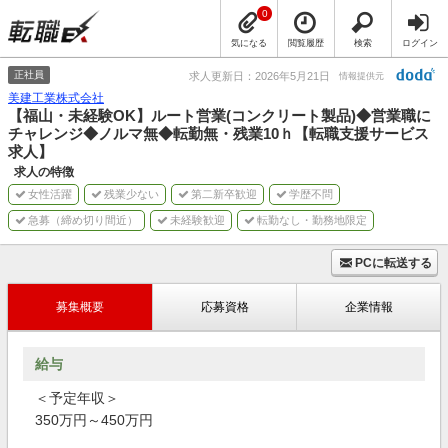
0
気になる
閲覧履歴
検索
ログイン
正社員
求人更新日：2026年5月21日
情報提供元
美建工業株式会社
【福山・未経験OK】ルート営業(コンクリート製品)◆営業職に
チャレンジ◆ノルマ無◆転勤無・残業10ｈ【転職支援サービス
求人】
求人の特徴
女性活躍
残業少ない
第二新卒歓迎
学歴不問
急募（締め切り間近）
未経験歓迎
転勤なし・勤務地限定
PCに転送する
募集概要
応募資格
企業情報
給与
＜予定年収＞
350万円～450万円