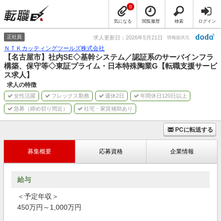
0
気になる
閲覧履歴
検索
ログイン
正社員
求人更新日：2026年5月21日
情報提供元
ＮＴＫカッティングツールズ株式会社
【名古屋市】社内SE◇基幹システム／認証系のサーバインフラ
構築、保守等◇東証プライム・日本特殊陶業G【転職支援サービ
ス求人】
求人の特徴
女性活躍
フレックス勤務
週休2日
年間休日120日以上
急募（締め切り間近）
社宅・家賃補助あり
PCに転送する
募集概要
応募資格
企業情報
給与
＜予定年収＞
450万円～1,000万円