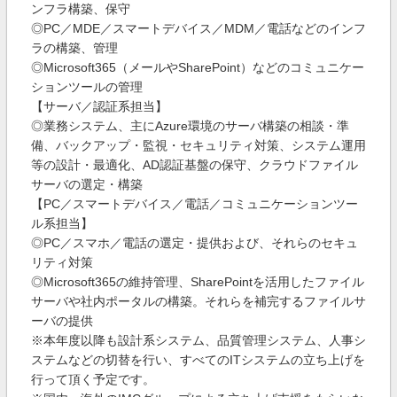
ンフラ構築、保守
◎PC／MDE／スマートデバイス／MDM／電話などのインフ
ラの構築、管理
◎Microsoft365（メールやSharePoint）などのコミュニケー
ションツールの管理
【サーバ／認証系担当】
◎業務システム、主にAzure環境のサーバ構築の相談・準
備、バックアップ・監視・セキュリティ対策、システム運用
等の設計・最適化、AD認証基盤の保守、クラウドファイル
サーバの選定・構築
【PC／スマートデバイス／電話／コミュニケーションツー
ル系担当】
◎PC／スマホ／電話の選定・提供および、それらのセキュ
リティ対策
◎Microsoft365の維持管理、SharePointを活用したファイル
サーバや社内ポータルの構築。それらを補完するファイルサ
ーバの提供
※本年度以降も設計系システム、品質管理システム、人事シ
ステムなどの切替を行い、すべてのITシステムの立ち上げを
行って頂く予定です。