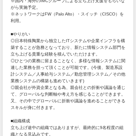
※国内・海外のIMCグループによる立ち上げ支援をもらいな
がら実施予定。
※ネットワークはFW（Palo Alto）・スイッチ（CISCO）を
利用。
■やりがい
◎日本特殊陶業から独立したITシステムや企業インフラを構
築することが急務となっており、新たに情報システム部門を
立ち上げる貴重な経験を積んでいただけます。
◎ひとつの業務に留まることなく、多様な情報システムに関
連した業務を担って頂くことが可能です。(今後、製造系設
計システム／人事給与システム／勤怠管理システム／その他
業務システムの構築も進めていきます)
◎親会社が外資企業となる為、親会社との折衝や議論を通じ
て、グローバルな判断軸や考え方を感じることができます。
又、その中でグローバルに折衝や議論を進めることができる
スキルが身に付きます。
■組織構成
立ち上げ途中の組織ではありますが、最終的に9名程度の組
織となる見込みです。