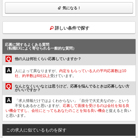
気になる！
詳しい条件で探す
応募に関するよくある質問
（転職EXによく寄せられる一般的な質問）
Q
他の人は何社くらい応募していますか？
A
人によって異なりますが、
内定をもらっている人の平均応募数は10
社、約半数は6社以上
受けています。
Q
なんとなくいいなとは思うけど、応募を悩んでるときは応募しない方
がいいですか？
A
「求人情報だけではよくわからない」「自分で大丈夫なのか」という
不安もあるかと思いますが、
応募して面接を受けるのは会社を知る良
い機会ですし、会社にとってもあなたのことを知る良い機会
と捉えると良い
と思います。
この求人に似ているものを探す