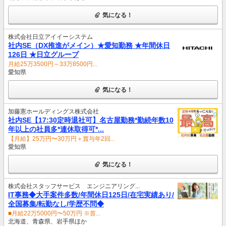
気になる！
株式会社日立アイイーシステム
社内SE（DX推進がメイン）★愛知勤務 ★年間休日
126日 ★日立グループ
月給25万3500円～33万8500円...
愛知県
気になる！
加藤憲ホールディングス株式会社
社内SE【17:30定時退社可】名古屋勤務*勤続年数10
年以上の社員多*連休取得可*...
【月給】25万円〜30万円＋賞与年2回...
愛知県
気になる！
株式会社スタッフサービス エンジニアリング...
IT事務◆大手案件多数/年間休日125日/在宅実績あり/
全国募集/転勤なし/学歴不問◆
■月給22万5000円〜50万円 ※首...
北海道、青森県、岩手県ほか