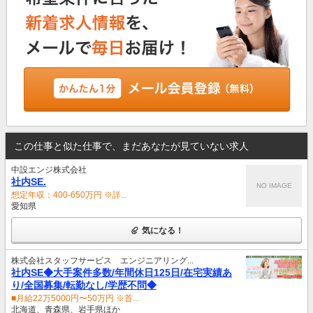
この仕事と似た仕事で、まだあなたが見ていない求人
中設エンジ株式会社
社内SE.
NO IMAGE
想定年収：400-650万円 ※詳...
愛知県
気になる！
株式会社スタッフサービス エンジニアリング...
社内SE◆大手案件多数/年間休日125日/在宅実績あ
り/全国募集/転勤なし/学歴不問◆
■月給22万5000円〜50万円 ※首...
北海道、青森県、岩手県ほか