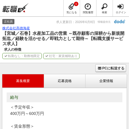
0
気になる
閲覧履歴
検索
ログイン
正社員
求人更新日：2026年6月8日
情報提供元
株式会社髙德海産
【宮城／石巻】水産加工品の営業 ～既存顧客の深耕から新規開
拓迄／経験を活かせる／即戦力として期待～【転職支援サービ
ス求人】
求人の特徴
転勤なし・勤務地限定
社宅・家賃補助あり
PCに転送する
募集概要
応募資格
企業情報
給与
＜予定年収＞
400万円～600万円
＜賃金形態＞