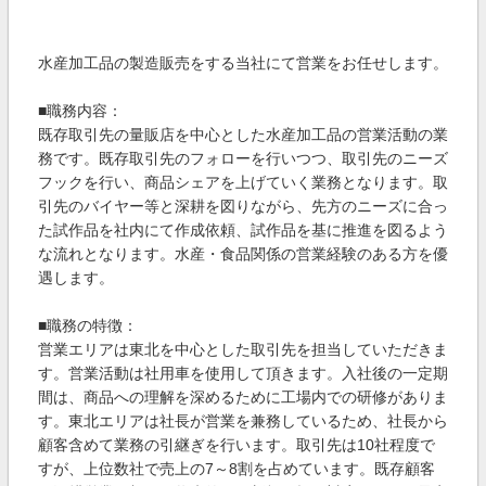
水産加工品の製造販売をする当社にて営業をお任せします。
■職務内容：
既存取引先の量販店を中心とした水産加工品の営業活動の業
務です。既存取引先のフォローを行いつつ、取引先のニーズ
フックを行い、商品シェアを上げていく業務となります。取
引先のバイヤー等と深耕を図りながら、先方のニーズに合っ
た試作品を社内にて作成依頼、試作品を基に推進を図るよう
な流れとなります。水産・食品関係の営業経験のある方を優
遇します。
■職務の特徴：
営業エリアは東北を中心とした取引先を担当していただきま
す。営業活動は社用車を使用して頂きます。入社後の一定期
間は、商品への理解を深めるために工場内での研修がありま
す。東北エリアは社長が営業を兼務しているため、社長から
顧客含めて業務の引継ぎを行います。取引先は10社程度で
すが、上位数社で売上の7～8割を占めています。既存顧客