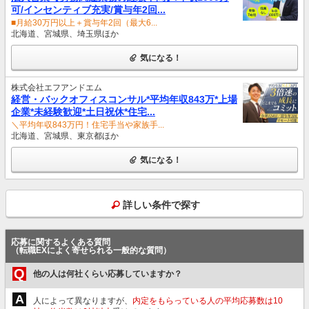
可/インセンティブ充実/賞与年2回...
■月給30万円以上＋賞与年2回（最大6...
北海道、宮城県、埼玉県ほか
気になる！
株式会社エフアンドエム
経営・バックオフィスコンサル*平均年収843万*上場
企業*未経験歓迎*土日祝休*住宅...
＼平均年収843万円！住宅手当や家族手...
北海道、宮城県、東京都ほか
気になる！
詳しい条件で探す
応募に関するよくある質問
（転職EXによく寄せられる一般的な質問）
Q
他の人は何社くらい応募していますか？
A
人によって異なりますが、
内定をもらっている人の平均応募数は10