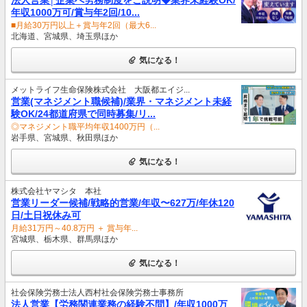
年収1000万可/賞与年2回/10...
■月給30万円以上＋賞与年2回（最大6...
北海道、宮城県、埼玉県ほか
気になる！
メットライフ生命保険株式会社 大阪都エイジ...
営業(マネジメント職候補)/業界・マネジメント未経
験OK/24都道府県で同時募集/リ...
◎マネジメント職平均年収1400万円（...
岩手県、宮城県、秋田県ほか
気になる！
株式会社ヤマシタ 本社
営業リーダー候補/戦略的営業/年収〜627万/年休120
日/土日祝休み可
月給31万円～40.8万円 ＋ 賞与年...
宮城県、栃木県、群馬県ほか
気になる！
社会保険労務士法人西村社会保険労務士事務所
法人営業【労務関連業務の経験不問】/年収1000万